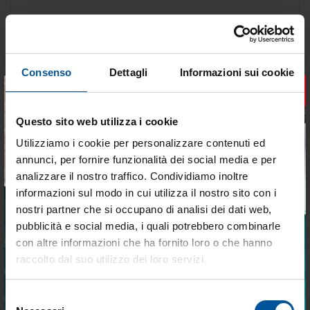
ABBINAMENTO CONSIGLIATO
Consenso
Dettagli
Informazioni sui cookie
- 20%
- 25%
×
OFFERTE SPECIALI
OFFERTE SPECIALI
Questo sito web utilizza i cookie
Utilizziamo i cookie per personalizzare contenuti ed
annunci, per fornire funzionalità dei social media e per
analizzare il nostro traffico. Condividiamo inoltre
informazioni sul modo in cui utilizza il nostro sito con i
nostri partner che si occupano di analisi dei dati web,
Giubbotto di Salvataggio
Salvagente 150N Samoa
Antille 100 N
pubblicità e social media, i quali potrebbero combinarle
Tieniti aggiornato sulle
con altre informazioni che ha fornito loro o che hanno
migliori occasioni per la tua
raccolto dal suo utilizzo dei loro servizi.
a partire da
a partire da
barca
€ 34,16
€ 25,38
€ 27,33
€ 19,04
Selezione
Iscriviti alla newsletter e ricevi le offerte più