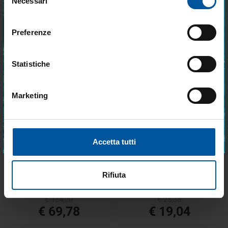
Necessari
del
vantaggiose e selezionate per chi vive la
nautica ogni giorno. Con MTO trovi tutto ciò
consenso
DELLA STESSA CATEGORIA
che serve davvero a bordo.
Preferenze
- 48%
- 25%
OFFERTE SPECIALI
OFFERTE SPECIALI
Statistiche
Marketing
Accetto trattamento dati personali
ISCRIVITI
Accetta tutti
Giubbotto di Salvataggio
Salvagente 150N Samoa
Eurovinil Neptune Vest 150 N
Rifiuta
a partire da
a partire da
€ 134,20
€ 25,38
€ 69,78
€ 19,04