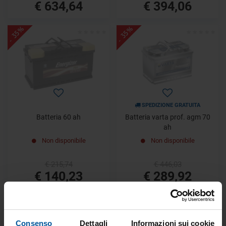
€ 634,64
€ 394,06
- 35%
- 35%
SPEDIZIONE GRATUITA
Batteria 60 ah
Batteria varta prof. agm 70
ah
Non disponibile
Non disponibile
€ 215,74
€ 446,03
€ 140,23
€ 289,92
- 15%
- 15%
Consenso
Dettagli
Informazioni sui cookie