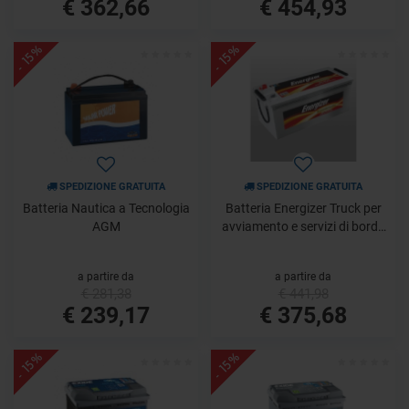
€ 362,66
€ 454,93
- 15%
- 15%
SPEDIZIONE GRATUITA
SPEDIZIONE GRATUITA
Batteria Nautica a Tecnologia
Batteria Energizer Truck per
AGM
avviamento e servizi di bordo
140Ah 180Ah 225Ah
a partire da
a partire da
€ 281,38
€ 441,98
€ 239,17
€ 375,68
- 15%
- 15%