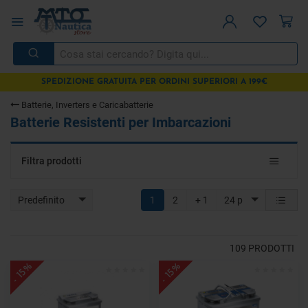
SPEDIZIONE GRATUITA PER ORDINI SUPERIORI A 199€
Batterie, Inverters e Caricabatterie
Batterie Resistenti per Imbarcazioni
Toggle
Filtra prodotti
navigat
Predefinito
1
2
+ 1
24 p
109
PRODOTTI
- 15%
- 15%