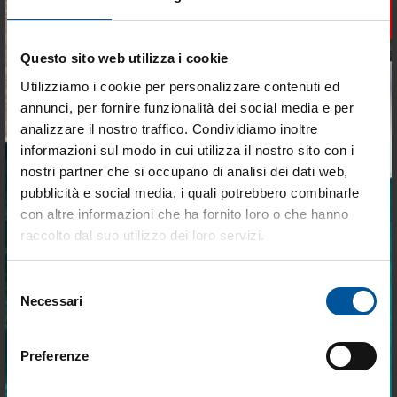
×
Questo sito web utilizza i cookie
Utilizziamo i cookie per personalizzare contenuti ed
SPEDIZIONE GRATUITA
SPEDIZIONE GRATUITA
Batteria optima red 50 ah
Batteria optima yellow 55 ah
annunci, per fornire funzionalità dei social media e per
analizzare il nostro traffico. Condividiamo inoltre
Non disponibile
Disponibilità limitata
informazioni sul modo in cui utilizza il nostro sito con i
€ 355,22
€ 408,50
nostri partner che si occupano di analisi dei dati web,
€ 301,94
€ 347,23
pubblicità e social media, i quali potrebbero combinarle
Tieniti aggiornato sulle
con altre informazioni che ha fornito loro o che hanno
migliori occasioni per la tua
- 20%
raccolto dal suo utilizzo dei loro servizi.
- 15%
barca
Selezione
Iscriviti alla newsletter e ricevi le offerte più
Necessari
del
vantaggiose e selezionate per chi vive la
nautica ogni giorno. Con MTO trovi tutto ciò
consenso
che serve davvero a bordo.
Preferenze
SPEDIZIONE GRATUITA
SPEDIZIONE GRATUITA
Batteria optima blue 50 ah
Batteria optima blue 55 ah