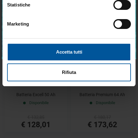
Disponibile
Disponibile
Statistiche
€ 358,88
€ 420,39
Marketing
€ 287,10
€ 357,33
Accetto trattamento dati personali
- 4%
- 4%
ISCRIVITI
Accetta tutti
Rifiuta
Batteria Excell 50 Ah
Batteria Premium 64 Ah
Disponibile
Disponibile
€ 132,85
€ 180,17
€ 128,01
€ 173,62