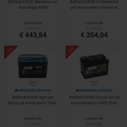
Batterie EXIDE Maxxima con
Batterie EXIDE Professional
tecnologia AGM
per Avviamento e Servizi di
bordo 120Ah 180Ah 210Ah
a partire da
a partire da
€ 522,16
€ 416,52
€ 443,84
€ 354,04
- 15%
- 15%
SPEDIZIONE GRATUITA
SPEDIZIONE GRATUITA
Batterie EXIDE Agm per
Batterie EXIDE Gel per Servizi
Servizi ed Avviamento 100Ah
ed Avviamento 60Ah 85Ah
140Ah 240Ah
210Ah
a partire da
a partire da
€ 746,64
€ 463,60