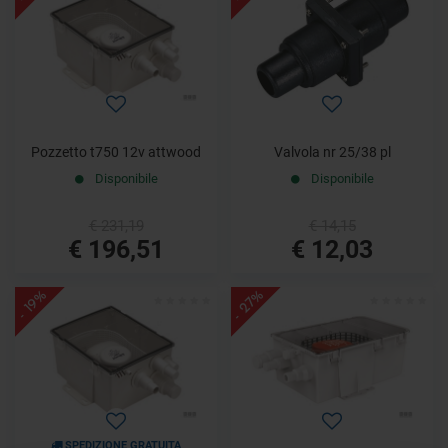
Pozzetto t750 12v attwood
Valvola nr 25/38 pl
Disponibile
Disponibile
€ 231,19
€ 14,15
€ 196,51
€ 12,03
- 27%
- 19%
SPEDIZIONE GRATUITA