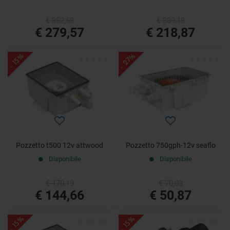
€ 352,58
€ 389,18
€ 279,57
€ 218,87
- 27%
- 15%
Pozzetto t500 12v attwood
Pozzetto 750gph-12v seaflo
Disponibile
Disponibile
€ 170,19
€ 70,03
€ 144,66
€ 50,87
- 15%
- 15%