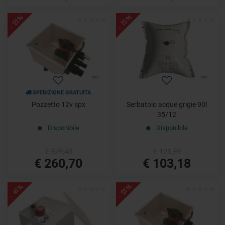
- 21%
- 15%
SPEDIZIONE GRATUITA
Pozzetto 12v spx
Serbatoio acque grigie 90l
35/12
Disponibile
Disponibile
€ 329,40
€ 121,39
€ 260,70
€ 103,18
- 41%
- 21%