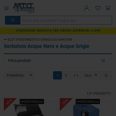
SPEDIZIONE GRATUITA PER ORDINI SUPERIORI A 199€
ELETTRODOMESTICI IDRAULICA SANITARI
Serbatoio Acque Nere e Acque Grigie
Toggle
Filtra prodotti
navigat
Predefinito
1
2
+ 1
24 p
131
PRODOTTI
- 45%
- 32%
OFFERTE SPECIALI
OFFERTE SPECIALI