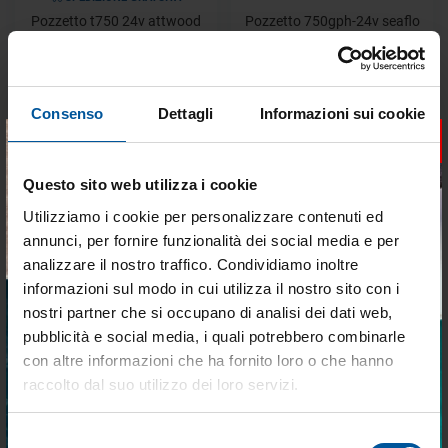
Pozzetto t750 24v attwood
Pozzetto 750gph-24v seaflo
Disponibile
Disponibile
€ 253,52
€ 74,79
€ 205,33
€ 54,81
Consenso
Dettagli
Informazioni sui cookie
×
- 15%
- 12%
Questo sito web utilizza i cookie
Utilizziamo i cookie per personalizzare contenuti ed
annunci, per fornire funzionalità dei social media e per
analizzare il nostro traffico. Condividiamo inoltre
informazioni sul modo in cui utilizza il nostro sito con i
nostri partner che si occupano di analisi dei dati web,
SPEDIZIONE GRATUITA
pubblicità e social media, i quali potrebbero combinarle
Serbatoio Acque Nere Ocean
Valvola 3 vie 1 1/2" 300 psi
Tieniti aggiornato sulle
System 12V
con altre informazioni che ha fornito loro o che hanno
migliori occasioni per la tua
Disponibile
Disponibile
raccolto dal suo utilizzo dei loro servizi.
barca
€ 718,58
€ 130,54
Selezione
Iscriviti alla newsletter e ricevi le offerte più