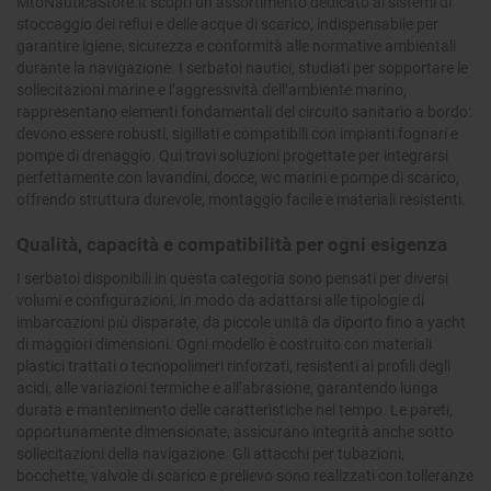
MtoNauticaStore.it scopri un assortimento dedicato ai sistemi di
stoccaggio dei reflui e delle acque di scarico, indispensabile per
garantire igiene, sicurezza e conformità alle normative ambientali
durante la navigazione. I serbatoi nautici, studiati per sopportare le
sollecitazioni marine e l’aggressività dell’ambiente marino,
rappresentano elementi fondamentali del circuito sanitario a bordo:
devono essere robusti, sigillati e compatibili con impianti fognari e
pompe di drenaggio. Qui trovi soluzioni progettate per integrarsi
perfettamente con lavandini, docce, wc marini e pompe di scarico,
offrendo struttura durevole, montaggio facile e materiali resistenti.
Qualità, capacità e compatibilità per ogni esigenza
I serbatoi disponibili in questa categoria sono pensati per diversi
volumi e configurazioni, in modo da adattarsi alle tipologie di
imbarcazioni più disparate, da piccole unità da diporto fino a yacht
di maggiori dimensioni. Ogni modello è costruito con materiali
plastici trattati o tecnopolimeri rinforzati, resistenti ai profili degli
acidi, alle variazioni termiche e all’abrasione, garantendo lunga
durata e mantenimento delle caratteristiche nel tempo. Le pareti,
opportunamente dimensionate, assicurano integrità anche sotto
sollecitazioni della navigazione. Gli attacchi per tubazioni,
bocchette, valvole di scarico e prelievo sono realizzati con tolleranze