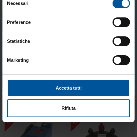
€ 610,79
€ 115,11
Necessari
del
vantaggiose e selezionate per chi vive la
nautica ogni giorno. Con MTO trovi tutto ciò
consenso
- 20%
- 29%
che serve davvero a bordo.
Preferenze
Statistiche
Marketing
Accetto trattamento dati personali
Sifone scarico spx 3/4"
Portagomma per valvola 3 vie
1"1/2 x 19
ISCRIVITI
Disponibile
Disponibile
Accetta tutti
€ 51,48
€ 6,22
€ 41,28
€ 4,44
Rifiuta
- 20%
- 15%