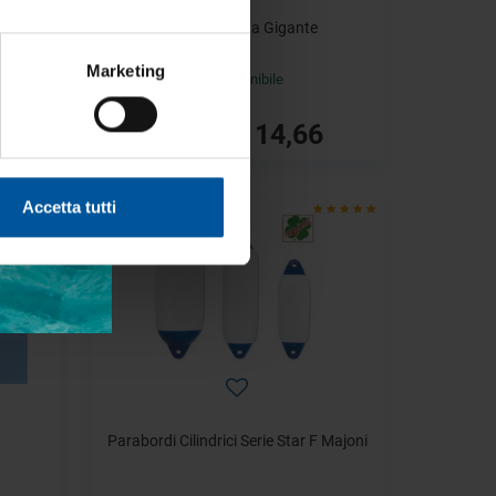
/6 Pz
Boa da Regata Gigante
Marketing
Disponibile
€ 114,66
€ 148,78
- 45%
Accetta tutti
Parabordi Cilindrici Serie Star F Majoni