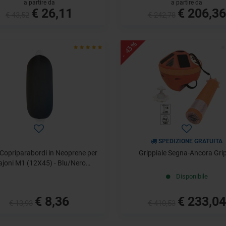
a partire da
a partire da
€ 26,11
€ 206,36
€ 43,52
€ 242,78
- 43%
SPEDIZIONE GRATUITA
 Copriparabordi in Neoprene per
Grippiale Segna-Ancora Gri
joni M1 (12X45) - Blu/Nero
Doubleface
Disponibile
€ 8,36
€ 233,04
€ 13,93
€ 410,53