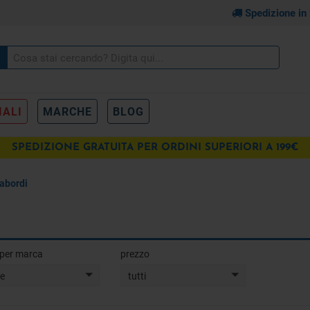
Spedizione in
IALI
MARCHE
BLOG
SPEDIZIONE GRATUITA PER ORDINI SUPERIORI A 199€
abordi
a per marca
prezzo
te
tutti