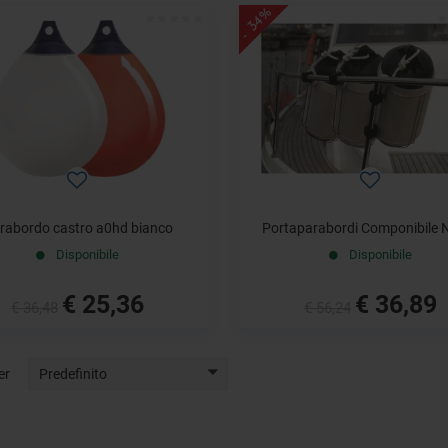
- 34%
rabordo castro a0hd bianco
Portaparabordi Componibile
Disponibile
Disponibile
€ 25,36
€ 36,89
€ 36,48
€ 56,24
er
Predefinito