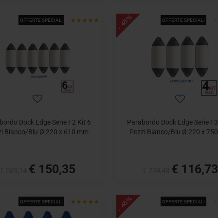
- 48%
OFFERTE SPECIALI
OFFERTE SPECIALI
bordo Dock Edge Serie F2 Kit 6
Parabordo Dock Edge Serie F3 
zi Bianco/Blu Ø 220 x 610 mm
Pezzi Bianco/Blu Ø 220 x 75
€ 150,35
€ 116,73
€ 289,14
€ 224,48
- 48%
OFFERTE SPECIALI
OFFERTE SPECIALI