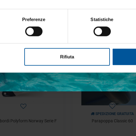
rdi per Barche Majoni M5 30x90
Parabordo Polyform F3 Kit 4
4/6 pezzi Offerta
Preferenze
Statistiche
a partire da
a partire da
€ 166,26
€ 147,42
€ 332,52
€ 268,04
etto trattamento dati personali
- 15%
Rifiuta
ISCRIVITI
SPEDIZIONE GRATUITA
bordi Polyform Norway Serie F
Parapoppa Classic 60