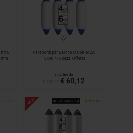
Kit 6
Parabordi per Barche Majoni M2A
0 mm
18x60 4/6 pezzi Offerta
a partire da
€ 60,12
€ 109,31
- 45%
OFFERTE SPECIALI