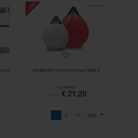
- 40%
 Nawa
Parabordi Polyform Norway Serie A
a partire da
€ 21,20
€ 35,33
1
2
+ 1
24 p