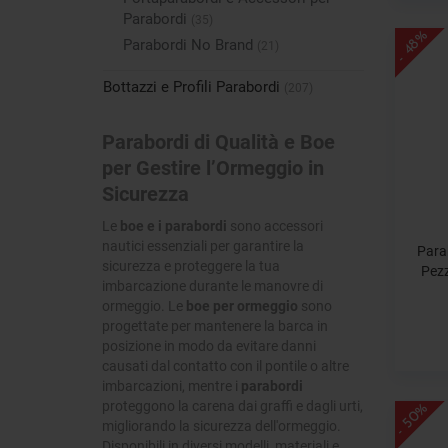
Parabordi
(35)
- 48%
Parabordi No Brand
(21)
Bottazzi e Profili Parabordi
(207)
Parabordi di Qualità e Boe
per Gestire l’Ormeggio in
Sicurezza
Le
boe e i parabordi
sono accessori
nautici essenziali per garantire la
Para
sicurezza e proteggere la tua
Pez
imbarcazione durante le manovre di
ormeggio. Le
boe per ormeggio
sono
progettate per mantenere la barca in
posizione in modo da evitare danni
causati dal contatto con il pontile o altre
imbarcazioni, mentre i
parabordi
proteggono la carena dai graffi e dagli urti,
- 50%
migliorando la sicurezza dell'ormeggio.
Disponibili in diversi modelli, materiali e