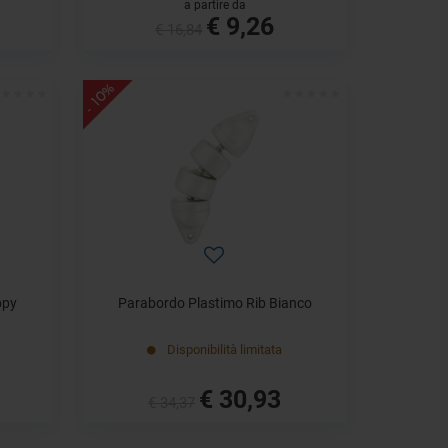
a partire da
€ 9,26
€ 16,84
- 10%
ppy
Parabordo Plastimo Rib Bianco
Disponibilità limitata
€ 30,93
€ 34,37