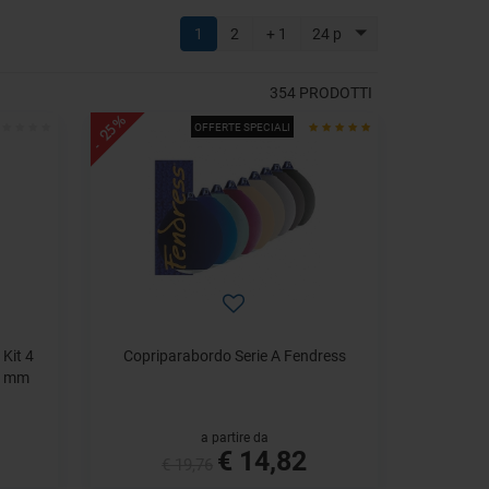
1
2
+ 1
24 p
354
PRODOTTI
- 25%
OFFERTE SPECIALI
Kit 4
Copriparabordo Serie A Fendress
0 mm
a partire da
€ 14,82
€ 19,76