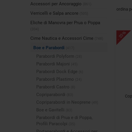
Accessori per Ancoraggio
(861)
ordina p
Verricelli e Salpa ancore
(505)
Eliche di Manovra per Prua o Poppa
(304)
- 25%
Cime Nautica e Accessori Cime
(748)
Boe e Parabordi
(417)
Parabordi Polyform
(28)
Parabordi Majoni
(45)
Parabordi Dock Edge
(6)
Parabordi Plastimo
(24)
Parabordi Castro
(8)
Copriparabordi
(83)
Cop
Copriparabordi in Neoprene
(49)
Boe e Gavitelli
(83)
Parabordi di Prua e di Poppa,
Profili Paracolpi
(35)
Portaparabordi e Accessori per