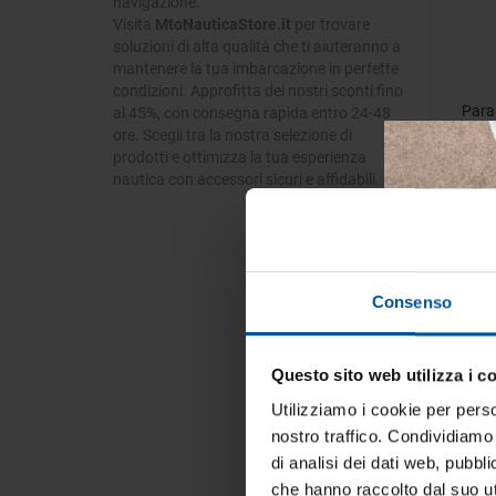
navigazione.
Visita
MtoNauticaStore.it
per trovare
soluzioni di alta qualità che ti aiuteranno a
mantenere la tua imbarcazione in perfette
condizioni. Approfitta dei nostri sconti fino
Para
al 45%, con consegna rapida entro 24-48
Pez
ore. Scegli tra la nostra selezione di
prodotti e ottimizza la tua esperienza
nautica con accessori sicuri e affidabili.
- 50%
Consenso
Questo sito web utilizza i c
Tien
tua 
Utilizziamo i cookie per perso
nostro traffico. Condividiamo 
Iscrivi
di analisi dei dati web, pubbl
vive la
che hanno raccolto dal suo uti