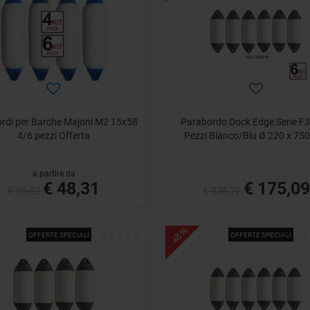
rdi per Barche Majoni M2 15x58
Parabordo Dock Edge Serie F3 
4/6 pezzi Offerta
Pezzi Bianco/Blu Ø 220 x 75
a partire da
€ 48,31
€ 175,09
€ 96,62
€ 336,72
- 48%
OFFERTE SPECIALI
OFFERTE SPECIALI