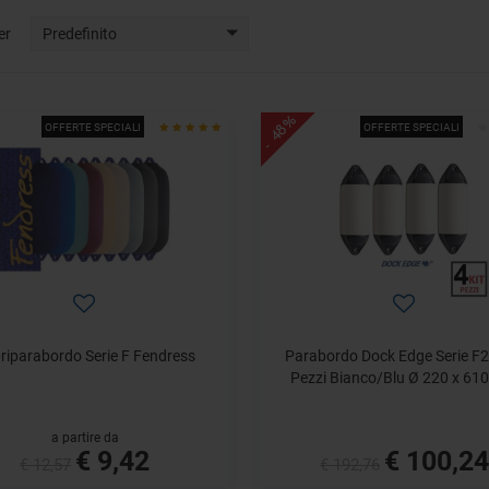
er
Predefinito
- 48%
OFFERTE SPECIALI
OFFERTE SPECIALI
riparabordo Serie F Fendress
Parabordo Dock Edge Serie F2 
Pezzi Bianco/Blu Ø 220 x 61
a partire da
€ 9,42
€ 100,24
€ 12,57
€ 192,76