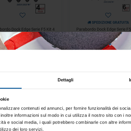
SPEDIZIONE GRATUITA
bordo Dock Edge Serie F5 Kit 4
Parabordo Dock Edge Serie F5 
zi Bianco/Blu Ø 290 x 780 mm
Pezzi Bianco/Blu Ø 290 x 78
€ 175,09
€ 262,64
€ 336,72
€ 505,08
- 45%
OFFERTE SPECIALI
OFFERTE SPECIALI
Dettagli
ookie
iti aggiornato sulle migliori occasioni pe
barca
nalizzare contenuti ed annunci, per fornire funzionalità dei socia
inoltre informazioni sul modo in cui utilizza il nostro sito con i 
ti alla newsletter e ricevi le offerte più vantaggiose e selezionate 
icità e social media, i quali potrebbero combinarle con altre inform
 nautica ogni giorno. Con MTO trovi tutto ciò che serve davvero 
lizzo dei loro servizi.