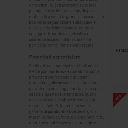
dimensioni, questi accessori sono ideali
per ogni tipo di imbarcazione, da piccoli
motoscafi a yacht di grandi dimensioni. Le
boe per la
segnalazione subacquea
e
quelle per la delimitazione di corsie o
spiagge offrono, invece, visibilità e
sicurezza essendo utili in situazioni
particolari come immersioni o regate.
Parabo
Progettati per resistere
Realizzati con materiali resistenti come
PVC e gomma, le boe e i parabordi sono
progettati per resistere agli agenti
atmosferici, alla salsedine e all'umidità,
garantendo una lunga durata nel tempo.
Grazie a queste caratteristiche, questi
- 48%
accessori sono ideali per le condizioni
marine difficili. Offriamo una vasta
gamma di
parabordi
e
boe
dei migliori
marchi come Polyform, Majoni e molti altri,
adatti per ogni esigenza di ormeggio e