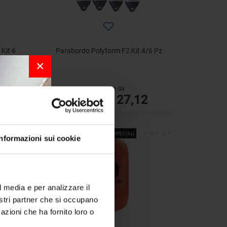
Kit 6
Parabordo Polyform F2 Kit 4/6 Pz
0 mm
×
a partire da
€ 127,12
€ 231,12
- 23%
OFFERTE SPECIALI
Informazioni sui cookie
r la
l media e per analizzare il
nostri partner che si occupano
per chi
azioni che ha fornito loro o
a bordo.