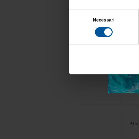
Parabo
Selezione
Necessari
del
consenso
Acc
- 40%
Para