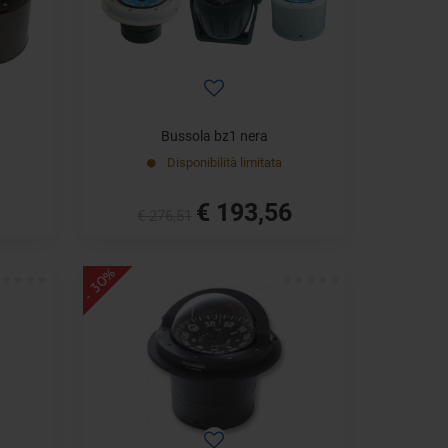
Bussola bz1 nera
Disponibilità limitata
€ 193,56
€ 276,51
- 30%