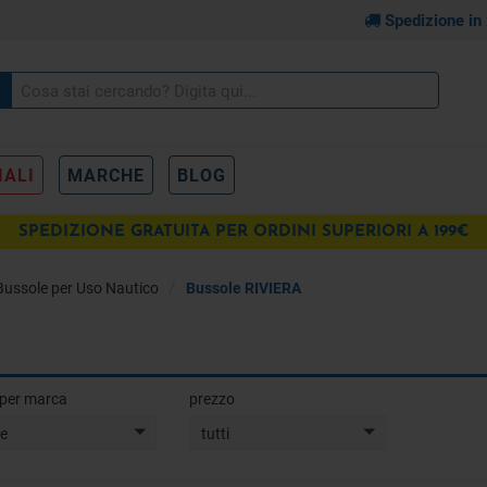
Spedizione in
IALI
MARCHE
BLOG
SPEDIZIONE GRATUITA PER ORDINI SUPERIORI A 199€
Bussole per Uso Nautico
Bussole RIVIERA
a per marca
prezzo
te
tutti