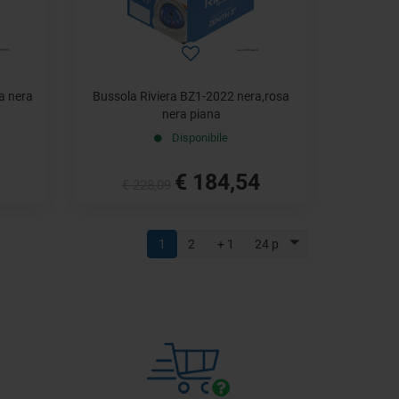
a nera
Bussola Riviera BZ1-2022 nera,rosa
nera piana
Disponibile
€ 184,54
€ 228,09
1
2
+ 1
24 p