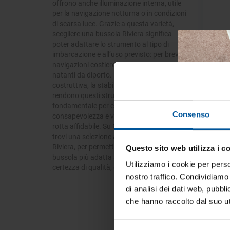
offrono anche illuminazione interna, utile
per la navigazione notturna o in condizioni
di scarsa luce. Grazie a questa varietà,
scegliere una bussola Riviera significa
poter adattare lo strumento al tipo di
imbarcazione e all’uso previsto: per brevi
navigazioni costiere, crociere, yacht o
natanti da diporto. In ogni caso, la qualità
costruttiva, la stabilità e la precisione
- 30%
rendono questi strumenti un elemento
fondamentale per chi naviga con
Consenso
consapevolezza e vuole un compagno di
rotta affidabile. Su MtoNauticaStore.it
trovi una selezione aggiornata di modelli
Riviera, per permetterti di scegliere la
Questo sito web utilizza i c
Tien
bussola più adatta alle tue esigenze con la
tua 
Utilizziamo i cookie per perso
certezza di qualità, durata e prestazioni.
nostro traffico. Condividiamo 
Iscrivi
di analisi dei dati web, pubbl
vive la
che hanno raccolto dal suo uti
Selezione