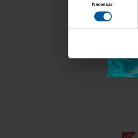
Necessari
del
consenso
- 30%
Acc
- 17%