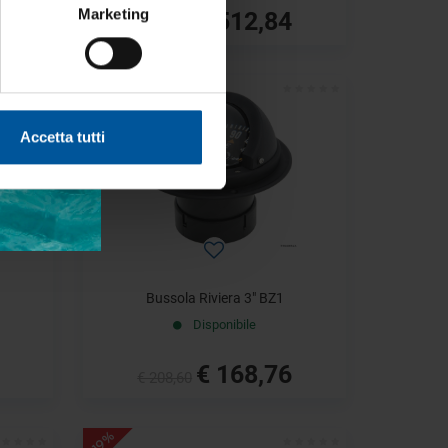
€ 512,84
Marketing
€ 732,63
- 19%
Accetta tutti
Bussola Riviera 3" BZ1
Disponibile
€ 168,76
€ 208,60
- 19%