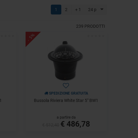
1
2
+ 1
24 p
239
PRODOTTI
- 5%
SPEDIZIONE GRATUITA
1
Bussola Riviera White Star 5" BW1
a partire da
€ 486,78
€ 512,40