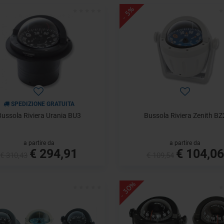
- 5%
SPEDIZIONE GRATUITA
Bussola Riviera Urania BU3
Bussola Riviera Zenith BZ
a partire da
a partire da
€ 294,91
€ 104,06
€ 310,43
€ 109,54
- 30%