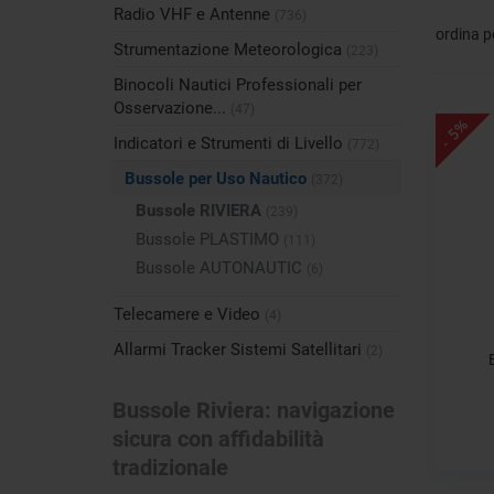
Radio VHF e Antenne
(736)
ordina p
Strumentazione Meteorologica
(223)
Binocoli Nautici Professionali per
Osservazione...
(47)
- 5%
Indicatori e Strumenti di Livello
(772)
Bussole per Uso Nautico
(372)
Bussole RIVIERA
(239)
Bussole PLASTIMO
(111)
Bussole AUTONAUTIC
(6)
Telecamere e Video
(4)
Allarmi Tracker Sistemi Satellitari
(2)
Bussole Riviera: navigazione
sicura con affidabilità
tradizionale