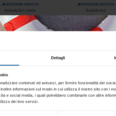
SPEDIZIONE GRATUITA
SPEDIZIONE GRATUITA
Bussola bu1 urania
Bussola bu2
Disponibilità limitata
Disponibilità limitata
€ 276,26
€ 304,33
€ 394,66
€ 434,76
- 30%
Dettagli
ookie
iti aggiornato sulle migliori occasioni pe
barca
nalizzare contenuti ed annunci, per fornire funzionalità dei socia
inoltre informazioni sul modo in cui utilizza il nostro sito con i 
ti alla newsletter e ricevi le offerte più vantaggiose e selezionate 
icità e social media, i quali potrebbero combinarle con altre inform
SPEDIZIONE GRATUITA
SPEDIZIONE GRATUITA
 nautica ogni giorno. Con MTO trovi tutto ciò che serve davvero 
Bussola bu10
Bussola bw1 gradazione 5
lizzo dei loro servizi.
Disponibilità limitata
Disponibilità limitata