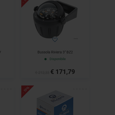
V
Bussola Riviera 3" BZ2
Disponibile
€ 171,79
€ 212,33
- 19%