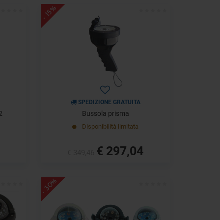
- 15%
SPEDIZIONE GRATUITA
2
Bussola prisma
Disponibilità limitata
€ 297,04
€ 349,46
- 30%