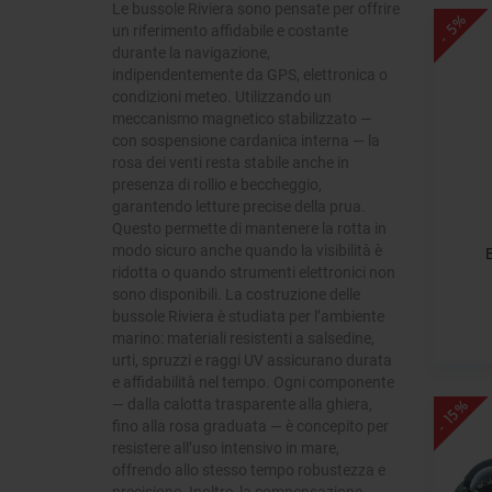
Le bussole Riviera sono pensate per offrire
- 5%
un riferimento affidabile e costante
durante la navigazione,
indipendentemente da GPS, elettronica o
condizioni meteo. Utilizzando un
meccanismo magnetico stabilizzato —
con sospensione cardanica interna — la
rosa dei venti resta stabile anche in
presenza di rollio e beccheggio,
garantendo letture precise della prua.
Questo permette di mantenere la rotta in
modo sicuro anche quando la visibilità è
ridotta o quando strumenti elettronici non
sono disponibili. La costruzione delle
bussole Riviera è studiata per l’ambiente
marino: materiali resistenti a salsedine,
urti, spruzzi e raggi UV assicurano durata
e affidabilità nel tempo. Ogni componente
— dalla calotta trasparente alla ghiera,
- 15%
fino alla rosa graduata — è concepito per
resistere all’uso intensivo in mare,
offrendo allo stesso tempo robustezza e
precisione. Inoltre, la compensazione