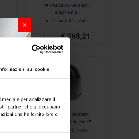
SPEDIZIONE GRATUITA
Bussola bu3
Disponibilità limitata
×
€ 268,21
€ 383,15
- 30%
Informazioni sui cookie
r la
l media e per analizzare il
nostri partner che si occupano
per chi
azioni che ha fornito loro o
SPEDIZIONE GRATUITA
a bordo.
°
Bussola bw2 gradazione 5°
Disponibilità limitata