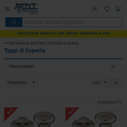
SPEDIZIONE GRATUITA PER ORDINI SUPERIORI A 199€
MECCANICA, MOTORI E SISTEMI DI GUIDA
Tappi di Coperta
Toggle
Filtra prodotti
navigat
Predefinito
24 p
13
PRODOTTI
- 26%
- 26%