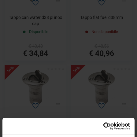
Tappo can water d38 pl inox
Tappo flat fuel d38mm
cap
Disponibile
Non disponibile
€ 43,43
€ 48,56
€ 34,84
€ 40,96
- 16%
- 16%
Tappo flat water d38mm
Tappo flat waste d38mm
Disponibile
Disponibile