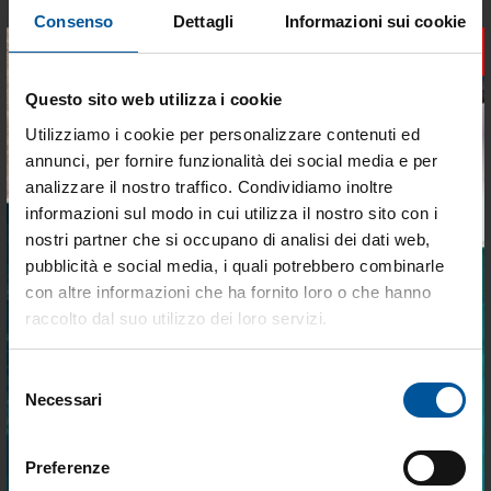
€ 48,56
€ 48,56
Consenso
Dettagli
Informazioni sui cookie
€ 40,96
€ 40,96
×
- 15%
Questo sito web utilizza i cookie
Utilizziamo i cookie per personalizzare contenuti ed
annunci, per fornire funzionalità dei social media e per
analizzare il nostro traffico. Condividiamo inoltre
informazioni sul modo in cui utilizza il nostro sito con i
nostri partner che si occupano di analisi dei dati web,
pubblicità e social media, i quali potrebbero combinarle
Tieniti aggiornato sulle
Tappo lift-up water d38
con altre informazioni che ha fornito loro o che hanno
angled 45
migliori occasioni per la tua
raccolto dal suo utilizzo dei loro servizi.
Disponibile
barca
Selezione
Iscriviti alla newsletter e ricevi le offerte più
€ 48,19
Necessari
del
vantaggiose e selezionate per chi vive la
€ 40,96
nautica ogni giorno. Con MTO trovi tutto ciò
consenso
che serve davvero a bordo.
Preferenze
Predefinito
24 p