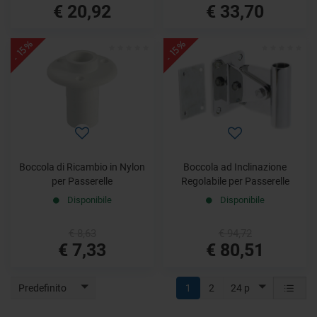
€ 20,92
€ 33,70
- 15%
- 15%
Boccola di Ricambio in Nylon
Boccola ad Inclinazione
per Passerelle
Regolabile per Passerelle
Disponibile
Disponibile
€ 8,63
€ 94,72
€ 7,33
€ 80,51
Predefinito
1
2
24 p