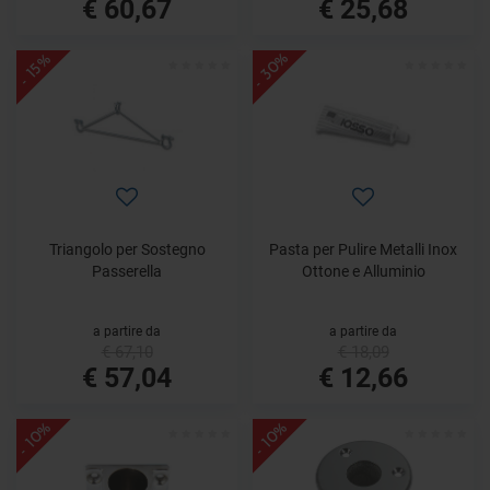
€ 60,67
€ 25,68
- 30%
- 15%
Triangolo per Sostegno
Pasta per Pulire Metalli Inox
Passerella
Ottone e Alluminio
a partire da
a partire da
€ 67,10
€ 18,09
€ 57,04
€ 12,66
- 10%
- 10%