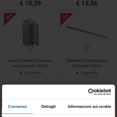
€ 10,29
€ 15,56
- 22%
- 17%
Base Candeliere in Alluminio
Candeliere in Alluminio per
per Passerelle d25mm
Passerelle d25mm
Disponibile
Disponibile
€ 9,15
€ 24,28
€ 7,16
€ 20,22
- 30%
- 15%
Consenso
Dettagli
Informazioni sui cookie
×