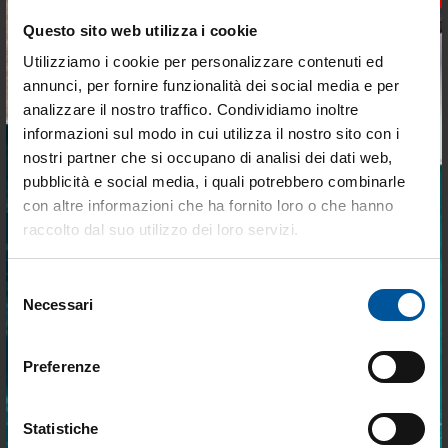
Questo sito web utilizza i cookie
Utilizziamo i cookie per personalizzare contenuti ed
annunci, per fornire funzionalità dei social media e per
analizzare il nostro traffico. Condividiamo inoltre
Set Corrimano in Acciaio Inox
Bilanciere in Alluminio per
informazioni sul modo in cui utilizza il nostro sito con i
per Passerelle
Passerelle l330mm
nostri partner che si occupano di analisi dei dati web,
Disponibile
Disponibile
pubblicità e social media, i quali potrebbero combinarle
Tieniti aggiornato sulle
con altre informazioni che ha fornito loro o che hanno
€ 73,08
€ 96,99
migliori occasioni per la tua
€ 51,16
€ 82,44
raccolto dal suo utilizzo dei loro servizi.
barca
- 30%
Selezione
- 15%
Iscriviti alla newsletter e ricevi le offerte più
Necessari
del
vantaggiose e selezionate per chi vive la
nautica ogni giorno. Con MTO trovi tutto ciò
consenso
che serve davvero a bordo.
Preferenze
Statistiche