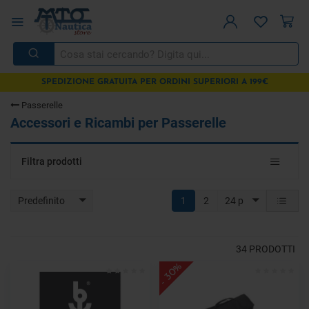
SPEDIZIONE GRATUITA PER ORDINI SUPERIORI A 199€
Passerelle
Accessori e Ricambi per Passerelle
Toggle
Filtra prodotti
navigat
Predefinito
1
2
24 p
34
PRODOTTI
- 30%