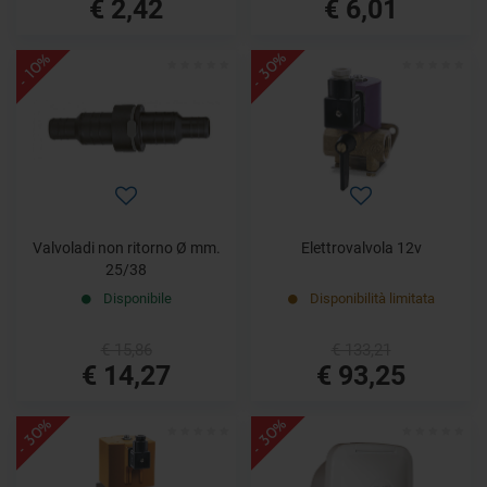
€ 2,42
€ 6,01
- 30%
- 10%
Valvoladi non ritorno Ø mm.
Elettrovalvola 12v
25/38
Disponibile
Disponibilità limitata
€ 15,86
€ 133,21
€ 14,27
€ 93,25
- 30%
- 30%