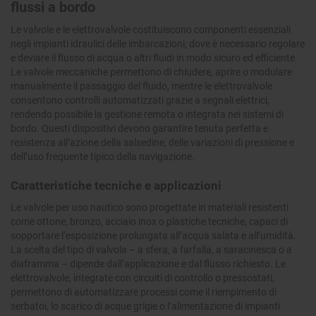
flussi a bordo
Le valvole e le elettrovalvole costituiscono componenti essenziali
negli impianti idraulici delle imbarcazioni, dove è necessario regolare
e deviare il flusso di acqua o altri fluidi in modo sicuro ed efficiente.
Le valvole meccaniche permettono di chiudere, aprire o modulare
manualmente il passaggio del fluido, mentre le elettrovalvole
consentono controlli automatizzati grazie a segnali elettrici,
rendendo possibile la gestione remota o integrata nei sistemi di
bordo. Questi dispositivi devono garantire tenuta perfetta e
resistenza all’azione della salsedine, delle variazioni di pressione e
dell’uso frequente tipico della navigazione.
Caratteristiche tecniche e applicazioni
Le valvole per uso nautico sono progettate in materiali resistenti
come ottone, bronzo, acciaio inox o plastiche tecniche, capaci di
sopportare l’esposizione prolungata all’acqua salata e all’umidità.
La scelta del tipo di valvola – a sfera, a farfalla, a saracinesca o a
diaframma – dipende dall’applicazione e dal flusso richiesto. Le
elettrovalvole, integrate con circuiti di controllo o pressostati,
permettono di automatizzare processi come il riempimento di
serbatoi, lo scarico di acque grigie o l’alimentazione di impianti