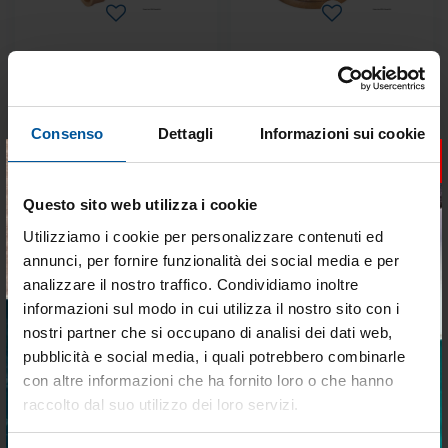
Valvola antiblocco in bronzo
Gomito 90° F-F in bronzo 1/4"
Alex filettata 3/4"
Disponibile
Disponibile
Consenso
Dettagli
Informazioni sui cookie
€ 129,38
€ 7,76
×
€ 99,70
€ 5,97
Questo sito web utilizza i cookie
- 22%
- 23%
Utilizziamo i cookie per personalizzare contenuti ed
annunci, per fornire funzionalità dei social media e per
analizzare il nostro traffico. Condividiamo inoltre
informazioni sul modo in cui utilizza il nostro sito con i
nostri partner che si occupano di analisi dei dati web,
pubblicità e social media, i quali potrebbero combinarle
Tieniti aggiornato sulle
con altre informazioni che ha fornito loro o che hanno
Gomito a 90° M-F in bronzo
Raccordo a "T" in bronzo F-F-F
migliori occasioni per la tua
raccolto dal suo utilizzo dei loro servizi.
1/4"
da 3/8"
barca
Disponibile
Disponibile