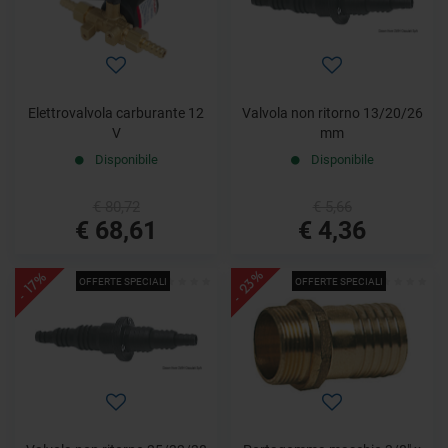
Elettrovalvola carburante 12
Valvola non ritorno 13/20/26
V
mm
Disponibile
Disponibile
€ 80,72
€ 5,66
€ 68,61
€ 4,36
- 23%
- 17%
OFFERTE SPECIALI
OFFERTE SPECIALI