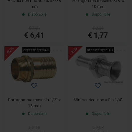
Valvola non ritorno 25/32/38
Portagomma maschio 3/8" x
mm
10 mm
Disponibile
Disponibile
€ 7,71
€ 2,31
€ 6,41
€ 1,77
- 22%
- 15%
OFFERTE SPECIALI
OFFERTE SPECIALI
Portagomma maschio 1/2" x
Mini scarico inox a filo 1/4"
13 mm
Disponibile
Disponibile
€ 3,10
€ 7,08