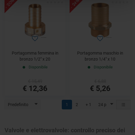
- 20%
- 24%
Portagomma femmina in
Portagomma maschio in
bronzo 1/2" x 20
bronzo 1/4" x 10
Disponibile
Disponibile
€ 15,49
€ 6,88
€ 12,36
€ 5,26
Predefinito
1
2
+ 1
24 p
Valvole e elettrovalvole: controllo preciso dei