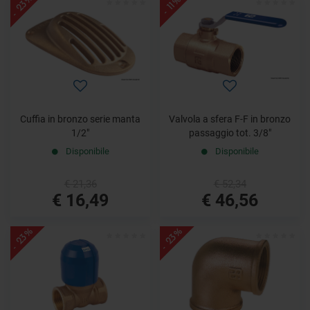
- 23%
- 11%
Cuffia in bronzo serie manta
Valvola a sfera F-F in bronzo
1/2"
passaggio tot. 3/8"
Disponibile
Disponibile
€ 21,36
€ 52,34
€ 16,49
€ 46,56
- 23%
- 23%