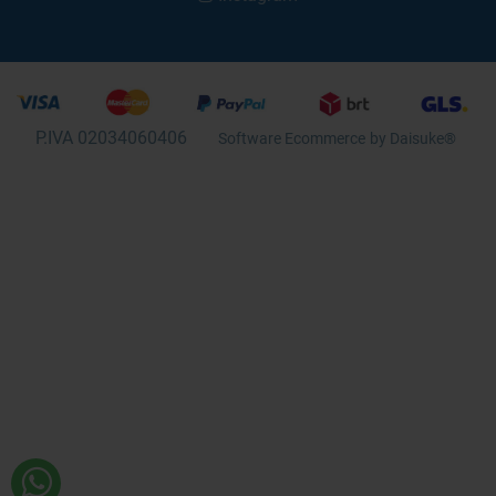
P.IVA 02034060406
Software Ecommerce
by Daisuke®