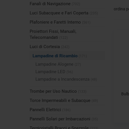
Fanali di Navigazione
(702)
ordina p
Luci Subacquee e Fari Coperta
(235)
Plafoniere e Faretti Interno
(561)
Proiettori Fissi, Manuali,
Telecomandati
(122)
Luci di Cortesia
(242)
Lampadine di Ricambio
(171)
Lampadine Alogene
(27)
Lampadine LED
(96)
Lampadine a Incandescenza
(48)
Trombe per Uso Nautico
(133)
Bulb
Torce Impermeabili e Subacque
(49)
Pannelli Elettrici
(186)
Pannelli Solari per Imbarcazioni
(35)
Tergicristalli Bracci e Spazzole
(223)