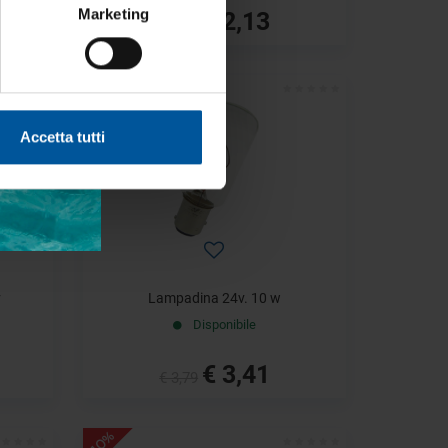
€ 2,13
Marketing
€ 2,37
- 10%
Accetta tutti
v
Lampadina 24v. 10 w
Disponibile
€ 3,41
€ 3,79
- 10%