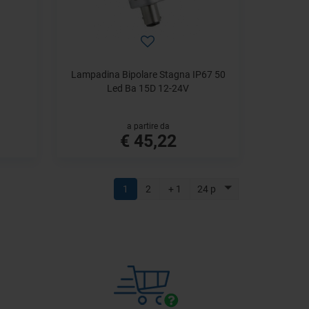
Lampadina Bipolare Stagna IP67 50
Led Ba 15D 12-24V
a partire da
€ 45,22
1
2
+ 1
24 p