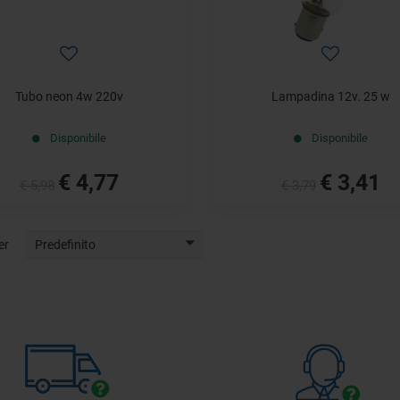
Tubo neon 4w 220v
Lampadina 12v. 25 w
Disponibile
Disponibile
€ 4,77
€ 3,41
€ 5,98
€ 3,79
er
Predefinito