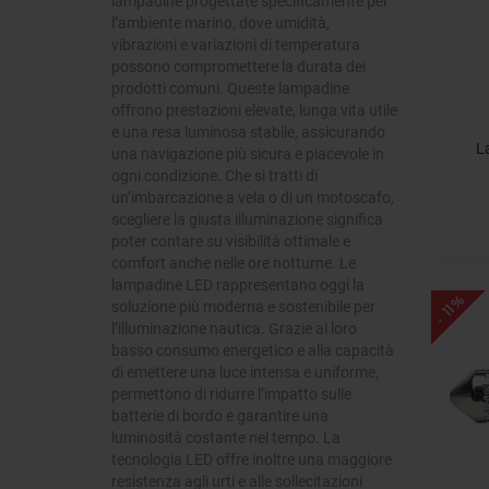
lampadine progettate specificamente per
l’ambiente marino, dove umidità,
vibrazioni e variazioni di temperatura
possono compromettere la durata dei
prodotti comuni. Queste lampadine
offrono prestazioni elevate, lunga vita utile
e una resa luminosa stabile, assicurando
L
una navigazione più sicura e piacevole in
ogni condizione. Che si tratti di
un’imbarcazione a vela o di un motoscafo,
scegliere la giusta illuminazione significa
poter contare su visibilità ottimale e
comfort anche nelle ore notturne. Le
lampadine LED rappresentano oggi la
- 11%
soluzione più moderna e sostenibile per
l’illuminazione nautica. Grazie al loro
basso consumo energetico e alla capacità
di emettere una luce intensa e uniforme,
permettono di ridurre l’impatto sulle
batterie di bordo e garantire una
luminosità costante nel tempo. La
tecnologia LED offre inoltre una maggiore
resistenza agli urti e alle sollecitazioni