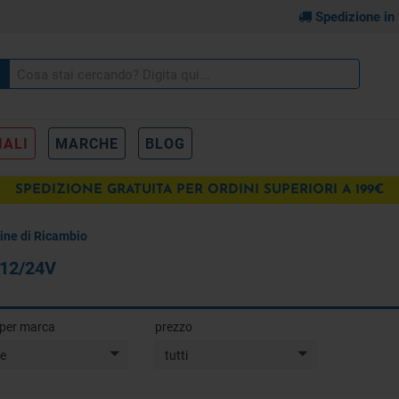
Spedizione in
IALI
MARCHE
BLOG
SPEDIZIONE GRATUITA PER ORDINI SUPERIORI A 199€
ne di Ricambio
 12/24V
a per marca
prezzo
te
tutti