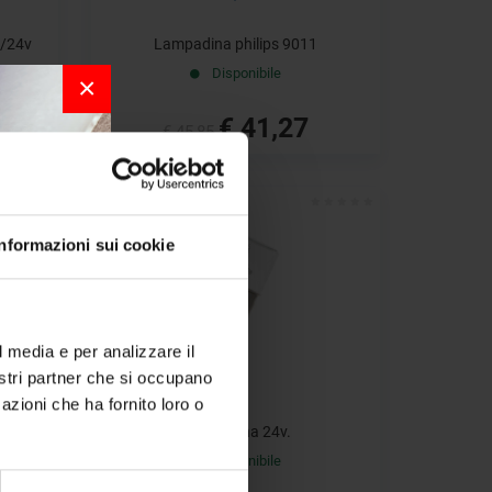
2/24v
Lampadina philips 9011
Disponibile
×
€ 41,27
€ 45,85
- 10%
Informazioni sui cookie
r la
l media e per analizzare il
nostri partner che si occupano
per chi
azioni che ha fornito loro o
a bordo.
0-30v
Lampadina 24v.
Disponibile