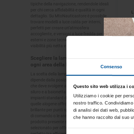
tipiche della navigazione, rendendole ideali
per chi cerca affidabilità e qualità in ogni
L
dettaglio. Su MtoNauticastore è possibile
trovare modelli a luce calda per interni,
perfetti per creare un’atmosfera
accogliente, e versioni a luce fredda per
esterni e zone tecniche dove serve una
visibilità più netta e precisa.
- 10%
Scegliere la lampadina giusta per
ogni area della barca
Consenso
La scelta della lampadina più adatta
dipende dalla posizione e dalla funzione
che deve svolgere a bordo. Le lampadine a
Questo sito web utilizza i c
Tien
siluro e a baionetta sono ideali per gli
tua 
Utilizziamo i cookie per perso
impianti standard di illuminazione, mentre
nostro traffico. Condividiamo 
quelle alogene offrono una luce più
Iscrivi
brillante per punti specifici come la plancia
di analisi dei dati web, pubbl
vive la
di comando o le aree di lavoro. Ogni
che hanno raccolto dal suo uti
prodotto presente su MtoNauticastore è
selezionato per offrire un equilibrio
Selezione
perfetto tra efficienza luminosa,