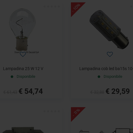
- 10%
Lampadina 25 W 12 V
Lampadina cob led ba15s 10
Disponibile
Disponibile
€ 54,74
€ 29,59
€ 61,43
€ 32,88
- 11%