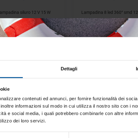
ampadina siluro 12 V 15 W
Lampadina 8 led 360° smd 1
Disponibile
Disponibile
€ 18,65
€ 16,14
€ 20,92
€ 17,93
- 10%
Dettagli
ookie
iti aggiornato sulle migliori occasioni pe
barca
nalizzare contenuti ed annunci, per fornire funzionalità dei socia
inoltre informazioni sul modo in cui utilizza il nostro sito con i 
ti alla newsletter e ricevi le offerte più vantaggiose e selezionate 
icità e social media, i quali potrebbero combinarle con altre inform
 nautica ogni giorno. Con MTO trovi tutto ciò che serve davvero 
Lampadina 8 led 12v
Lampadina led g4 6 led 1
lizzo dei loro servizi.
Disponibile
Disponibile