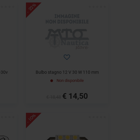
- 22%
-30v
Bulbo stagno 12 V 30 W 110 mm
Non disponibile
€ 14,50
€ 18,48
- 10%