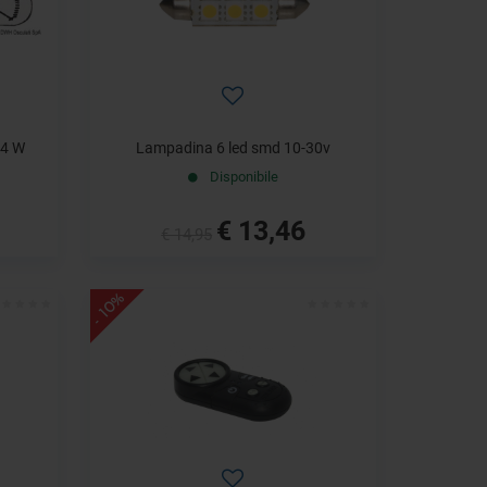
 4 W
Lampadina 6 led smd 10-30v
Disponibile
€ 13,46
€ 14,95
- 10%