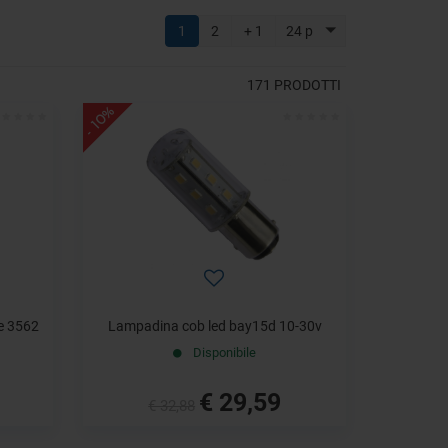
1
2
+ 1
24 p
171
PRODOTTI
- 10%
ie 3562
Lampadina cob led bay15d 10-30v
Disponibile
€ 29,59
€ 32,88