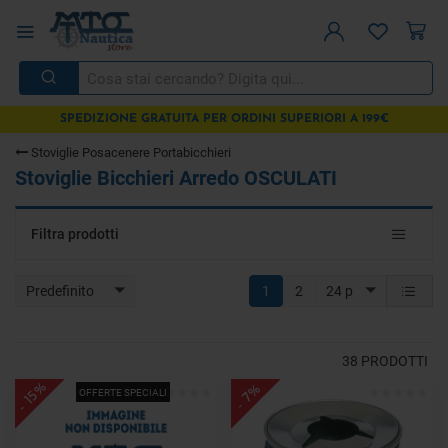
SPEDIZIONE GRATUITA PER ORDINI SUPERIORI A 199€
Stoviglie Posacenere Portabicchieri
Stoviglie Bicchieri Arredo OSCULATI
Toggle
Filtra prodotti
navigat
Predefinito
1
2
24 p
38
PRODOTTI
- 15%
- 7%
OFFERTE SPECIALI