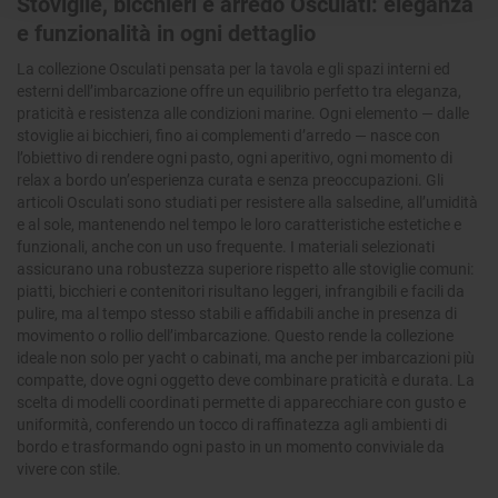
Stoviglie, bicchieri e arredo Osculati: eleganza
e funzionalità in ogni dettaglio
La collezione Osculati pensata per la tavola e gli spazi interni ed
esterni dell’imbarcazione offre un equilibrio perfetto tra eleganza,
praticità e resistenza alle condizioni marine. Ogni elemento — dalle
stoviglie ai bicchieri, fino ai complementi d’arredo — nasce con
l’obiettivo di rendere ogni pasto, ogni aperitivo, ogni momento di
relax a bordo un’esperienza curata e senza preoccupazioni. Gli
articoli Osculati sono studiati per resistere alla salsedine, all’umidità
e al sole, mantenendo nel tempo le loro caratteristiche estetiche e
funzionali, anche con un uso frequente. I materiali selezionati
assicurano una robustezza superiore rispetto alle stoviglie comuni:
piatti, bicchieri e contenitori risultano leggeri, infrangibili e facili da
pulire, ma al tempo stesso stabili e affidabili anche in presenza di
movimento o rollio dell’imbarcazione. Questo rende la collezione
ideale non solo per yacht o cabinati, ma anche per imbarcazioni più
compatte, dove ogni oggetto deve combinare praticità e durata. La
scelta di modelli coordinati permette di apparecchiare con gusto e
uniformità, conferendo un tocco di raffinatezza agli ambienti di
bordo e trasformando ogni pasto in un momento conviviale da
vivere con stile.