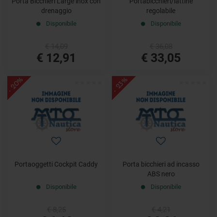
Porta Bicchieri Large inox con
Portabicchieri/lattine
drenaggio
regolabile
Disponibile
Disponibile
€ 14,09
€ 36,08
€ 12,91
€ 33,05
- 20%
- 23%
Portaoggetti Cockpit Caddy
Porta bicchieri ad incasso
ABS nero
Disponibile
Disponibile
€ 8,25
€ 4,21