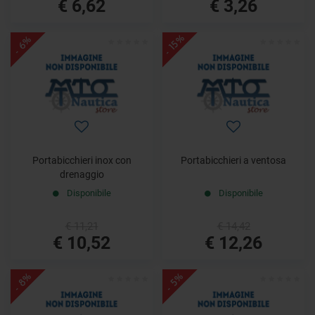
€ 6,62
€ 3,26
- 15%
- 6%
Portabicchieri inox con
Portabicchieri a ventosa
drenaggio
Disponibile
Disponibile
€ 11,21
€ 14,42
€ 10,52
€ 12,26
- 8%
- 5%