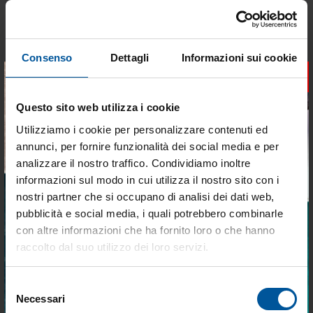
Disponibile
Disponibile
€ 34,77
€ 56,29
€ 33,15
€ 53,68
Consenso
Dettagli
Informazioni sui cookie
×
- 5%
- 7%
Questo sito web utilizza i cookie
Utilizziamo i cookie per personalizzare contenuti ed
annunci, per fornire funzionalità dei social media e per
analizzare il nostro traffico. Condividiamo inoltre
informazioni sul modo in cui utilizza il nostro sito con i
nostri partner che si occupano di analisi dei dati web,
pubblicità e social media, i quali potrebbero combinarle
Portabicchieri inox triplo con
Porta bicchieri inox singolo
Tieniti aggiornato sulle
prigionieri
fissaggio a vite
con altre informazioni che ha fornito loro o che hanno
migliori occasioni per la tua
Non disponibile
Disponibile
raccolto dal suo utilizzo dei loro servizi.
barca
€ 69,94
€ 51,46
Selezione
Iscriviti alla newsletter e ricevi le offerte più
€ 64,87
€ 49,05
Necessari
del
vantaggiose e selezionate per chi vive la