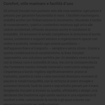
Comfort, stile marinaro e facilità d’uso
Gli articoli Osculati non puntano solo alla resa estetica: ogni pezzo è
pensato per garantire funzionalità in mare. I bicchieri mantengono
stabilità anche con l’imbarcazione in movimento, riducendo il rischio
di rovesciamento; i piatti e i contenitori resistono agli urti e alle
cadute accidentali, offrendo sicurezza anche in condizioni di
instabilità. Gli accessori di arredo completano la dotazione di bordo:
vassoi, contenitori e supporti aiutano a organizzare lo spazio con
ordine e praticità, rendendo ogni azione quotidiana —
dall’apparecchiare al trasporto — semplice e senza stress. Grazie a
questa combinazione di caratteristiche, la linea Osculati
rappresenta una soluzione perfetta per chi desidera vivere la barca
con la stessa cura e comodità di casa, ma con la consapevolezza
che l’ambiente marino richiede materiali e costruzioni adeguate.
L’esperienza a bordo migliora significativamente: pranzi al
tramonto, aperitivi in rada o cene conviviali diventano momenti di
piacere in totale tranquillità, con la certezza di avere stoviglie e
accessori durevoli, facili da usare e soprattutto pensati per il mare.
Scegliendo Osculati si investe su qualità, affidabilità e design: una
decisione che trasforma ogni uscita nautica in una esperienza di
comfort e stile, valorizzando la tavola e gli spazi a bordo con
eleganza e praticità per molte stagioni.