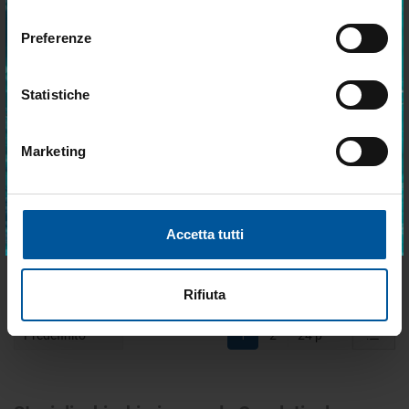
nautica ogni giorno. Con MTO trovi tutto ciò
consenso
- 5%
- 5%
che serve davvero a bordo.
Preferenze
Statistiche
Marketing
Accetto trattamento dati personali
Porta bicchieri inox singolo
Porta bicchieri inox doppio
fissaggio a vite
fissaggio a vite
ISCRIVITI
Disponibile
Disponibile
Accetta tutti
€ 28,37
€ 37,44
€ 27,04
€ 35,70
Rifiuta
Predefinito
1
2
24 p