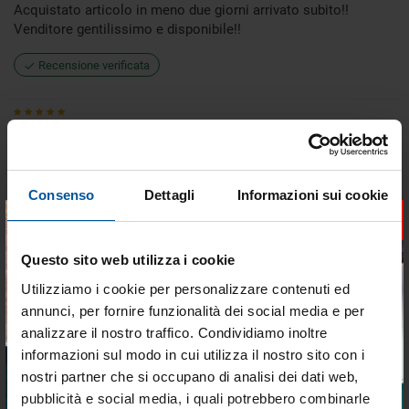
Acquistato articolo in meno due giorni arrivato subito!!
Venditore gentilissimo e disponibile!!
Recensione verificata
roberto
31/07/2026
tutto perfetto.
Consenso
Dettagli
Informazioni sui cookie
Recensione verificata
×
Questo sito web utilizza i cookie
Vegetal
Utilizziamo i cookie per personalizzare contenuti ed
28/07/2026
annunci, per fornire funzionalità dei social media e per
Spettacolari!!! Velocissimi, precisi , e prezzi top!!!
analizzare il nostro traffico. Condividiamo inoltre
informazioni sul modo in cui utilizza il nostro sito con i
Recensione verificata
nostri partner che si occupano di analisi dei dati web,
pubblicità e social media, i quali potrebbero combinarle