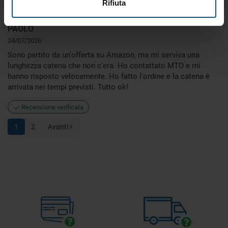
Rifiuta
PAOLO
24/07/2026
Sono partito da un'offerta su Amazon, ma mi serviva una
lunghezza catena che non c'era. Ho contattato MTO e mi
hanno risposto velocemente. Ho fatto l'ordine e la catena è
arrivata nei tempi previsti. Tutto ok!
Recensione verificata
1
2
Avanti