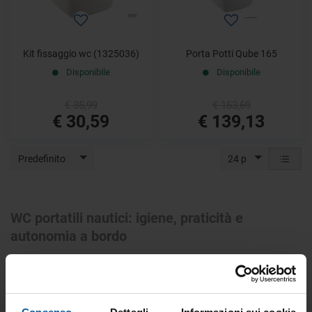
Kit fissaggio wc (1325036)
Porta Potti Qube 165
Disponibile
Disponibile
€ 35,99
€ 163,69
€ 30,59
€ 139,13
Predefinito
24 p
WC portatili nautici: igiene, praticità e
autonomia a bordo
I WC portatili nautici rappresentano una soluzione indispensabile
per garantire comfort e igiene a bordo, soprattutto su imbarcazioni
prive di impianto sanitario fisso o su mezzi destinati a uscite
giornaliere, campeggio nautico e navigazione costiera. Questa