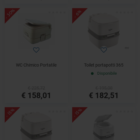
- 30%
- 6%
WC Chimico Portatile
Toilet portapotti 365
Disponibile
€ 225,72
€ 195,08
€ 158,01
€ 182,51
- 15%
- 15%