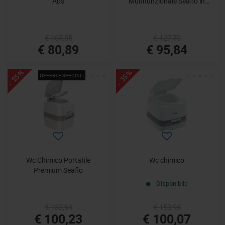
Abs
Multifunzionale Seaflo in
Polietilene
€ 107,85
€ 127,78
€ 80,89
€ 95,84
- 25%
- 35%
OFFERTE SPECIALI
Wc Chimico Portatile
Wc chimico
Premium Seaflo
Disponibile
€ 133,64
€ 153,95
€ 100,23
€ 100,07