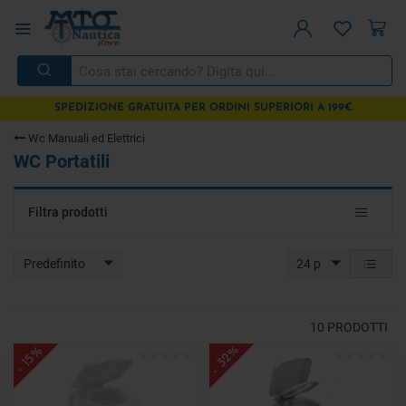
SPEDIZIONE GRATUITA PER ORDINI SUPERIORI A 199€
Wc Manuali ed Elettrici
WC Portatili
Toggle
Filtra prodotti
navigat
Predefinito
24 p
10
PRODOTTI
- 32%
- 15%