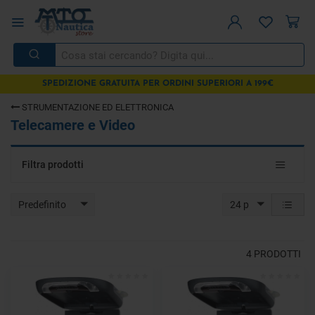
SPEDIZIONE GRATUITA PER ORDINI SUPERIORI A 199€
STRUMENTAZIONE ED ELETTRONICA
Telecamere e Video
Toggle
Filtra prodotti
navigat
Predefinito
24 p
4
PRODOTTI