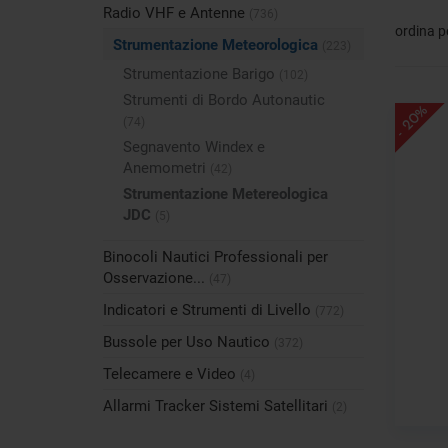
Radio VHF e Antenne
(736)
ordina p
Strumentazione Meteorologica
(223)
Strumentazione Barigo
(102)
Strumenti di Bordo Autonautic
- 20%
(74)
Segnavento Windex e
Anemometri
(42)
Strumentazione Metereologica
JDC
(5)
Binocoli Nautici Professionali per
Osservazione...
(47)
Indicatori e Strumenti di Livello
(772)
Bussole per Uso Nautico
(372)
Telecamere e Video
(4)
Allarmi Tracker Sistemi Satellitari
(2)