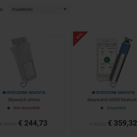
er
Predefinito
- 16%
SPEDIZIONE GRATUITA
SPEDIZIONE GRATUITA
Skywatch atmos
Skaywatch bl500 bluetoo
Non disponibile
Disponibile
€ 244,73
€ 359,32
€ 304,39
€ 428,22