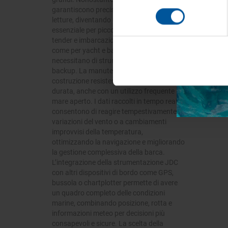
consenso
garantiscono precisione e stabilità nelle
letture, diventando uno strumento
essenziale per piccoli natanti, gommoni,
Acc
tender e imbarcazioni da diporto, così
come per yacht e barche più grandi che
necessitano di strumenti aggiuntivi o di
backup. La manutenzione è minima, e la
costruzione resistente assicura lunga
durata, anche con un utilizzo frequente in
mare aperto. I dati raccolti in tempo reale
consentono di reagire tempestivamente a
variazioni del vento o a cambiamenti
improvvisi della temperatura,
ottimizzando la navigazione e migliorando
la gestione complessiva della barca.
L’integrazione della strumentazione JDC
con altri dispositivi di bordo come GPS,
bussola o chartplotter permette di avere
un quadro completo delle condizioni
marine, combinando posizione, rotta e
informazioni meteo per decisioni più
consapevoli e sicure. La scelta della