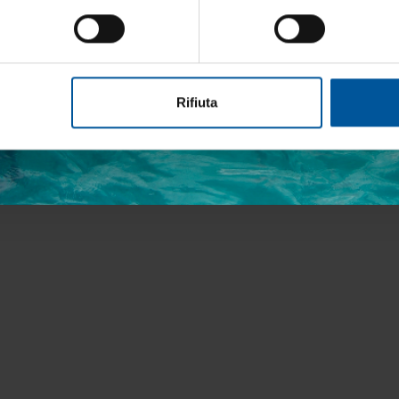
etto trattamento dati personali
Rifiuta
ISCRIVITI