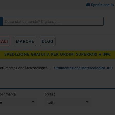
Spedizione in
IALI
MARCHE
BLOG
SPEDIZIONE GRATUITA PER ORDINI SUPERIORI A 199€
Strumentazione Meteorologica
Strumentazione Metereologica JDC
a per marca
prezzo
te
tutti