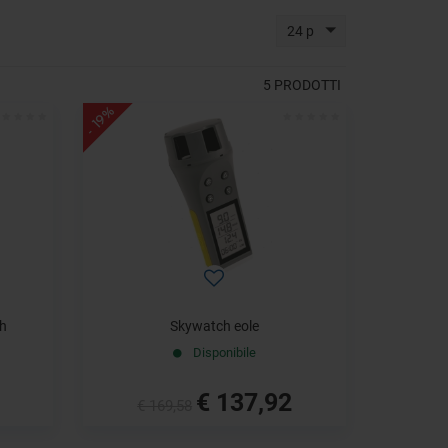
24 p
5
PRODOTTI
- 19%
th
Skywatch eole
Disponibile
€ 137,92
€ 169,58