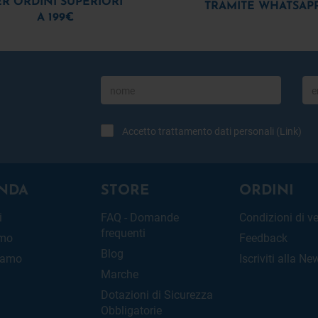
ER ORDINI SUPERIORI
TRAMITE WHATSAP
A 199€
Accetto trattamento dati personali (
Link
)
NDA
STORE
ORDINI
i
FAQ - Domande
Condizioni di v
frequenti
amo
Feedback
Blog
iamo
Iscriviti alla Ne
Marche
Dotazioni di Sicurezza
Obbligatorie