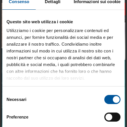
Consenso
Dettagli
Informazioni sui cookie
×
Questo sito web utilizza i cookie
SPEDIZIONE GRATUITA
SPEDIZIONE GRATUITA
Utilizziamo i cookie per personalizzare contenuti ed
Salpa Ancora DEVON MZ
Salpa Ancora OBI 500 MZ
annunci, per fornire funzionalità dei social media e per
ELECTRONIC 1000W con
ELECTRONIC senza
analizzare il nostro traffico. Condividiamo inoltre
Campana
Campana
Non disponibile
Non disponibile
informazioni sul modo in cui utilizza il nostro sito con i
nostri partner che si occupano di analisi dei dati web,
€ 2.464,60
€ 1.154,45
pubblicità e social media, i quali potrebbero combinarle
€ 1.468,64
€ 688,32
Tieniti aggiornato sulle
con altre informazioni che ha fornito loro o che hanno
migliori occasioni per la tua
raccolto dal suo utilizzo dei loro servizi.
- 40%
- 40%
barca
Selezione
Iscriviti alla newsletter e ricevi le offerte più
Necessari
del
vantaggiose e selezionate per chi vive la
nautica ogni giorno. Con MTO trovi tutto ciò
consenso
che serve davvero a bordo.
Preferenze
SPEDIZIONE GRATUITA
SPEDIZIONE GRATUITA