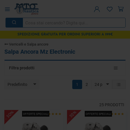
SPEDIZIONE GRATUITA PER ORDINI SUPERIORI A 199€
Verricelli e Salpa ancore
Salpa Ancora Mz Electronic
Toggle
Filtra prodotti
navigat
Predefinito
1
2
24 p
25
PRODOTTI
- 50%
- 52%
OFFERTE SPECIALI
OFFERTE SPECIALI