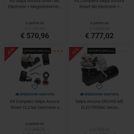
Kit Salpa Ancora Smart Mz
Kit Completo Salpa Ancora
Electronic + Magnetotermico
Smart Mz Electronic +
+ Comando Plancia
Accessori
a partire da
a partire da
€ 1.141,92
€ 1.412,76
€ 570,96
€ 777,02
- 45%
- 45%
OFFERTE SPECIALI
OFFERTE SPECIALI
SPEDIZIONE GRATUITA
SPEDIZIONE GRATUITA
Kit Completo Salpa Ancora
Salpa Ancora ORCHID MZ
Smart CLS Mz Electronic +
ELECTRONIC senza
Accessori + Catena
Campana
a partire da
€ 1.445,70
€ 2.958,50