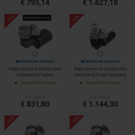
€ 795,14
€ 1.627,18
- 40%
- 53%
OFFERTE SPECIALI
SPEDIZIONE GRATUITA
SPEDIZIONE GRATUITA
Salpa Ancora in Acciaio Inox
Salpa Ancora in Acciaio Inox
Verticale CLP senza
Verticale CLP con Campana
Campana
Disponibilità limitata
Disponibilità limitata
€ 1.769,79
€ 1.920,59
€ 831,80
€ 1.144,30
- 35%
- 35%