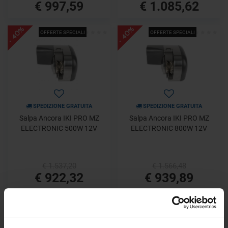
€ 997,59
€ 1.085,62
- 40%
- 40%
OFFERTE SPECIALI
OFFERTE SPECIALI
SPEDIZIONE GRATUITA
SPEDIZIONE GRATUITA
Salpa Ancora IKI PRO MZ
Salpa Ancora IKI PRO MZ
ELECTRONIC 500W 12V
ELECTRONIC 800W 12V
€ 1.537,20
€ 1.566,48
€ 922,32
€ 939,89
- 40%
- 40%