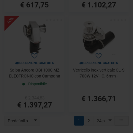
€ 617,75
€ 1.102,27
- 40%
SPEDIZIONE GRATUITA
SPEDIZIONE GRATUITA
Salpa Ancora OBI 1000 MZ
Verricello inox verticale CL-S
ELECTRONIC con Campana
700W 12V - C. 6mm -
Disponibile
€ 1.366,71
€ 2.344,83
€ 1.397,27
Predefinito
1
2
24 p