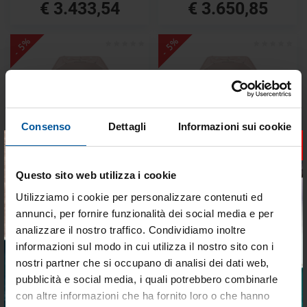
€ 3.433,54
€ 3.650,85
- 5%
- 5%
Consenso
Dettagli
Informazioni sui cookie
×
SPEDIZIONE GRATUITA
SPEDIZIONE GRATUITA
Zattera transocean 10p
Zattera transocean 10p rigida
valigia >24h
>24h
Questo sito web utilizza i cookie
Non disponibile
Non disponibile
Utilizziamo i cookie per personalizzare contenuti ed
annunci, per fornire funzionalità dei social media e per
€ 3.859,47
€ 4.159,59
analizzare il nostro traffico. Condividiamo inoltre
€ 3.666,50
€ 3.951,61
informazioni sul modo in cui utilizza il nostro sito con i
nostri partner che si occupano di analisi dei dati web,
- 5%
pubblicità e social media, i quali potrebbero combinarle
Tieniti aggiornato sulle
con altre informazioni che ha fornito loro o che hanno