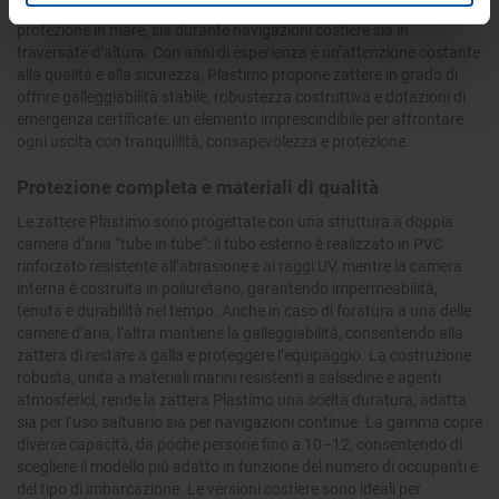
soluzioni più affidabili e complete per garantire la massima
protezione in mare, sia durante navigazioni costiere sia in
traversate d’altura. Con anni di esperienza e un’attenzione costante
alla qualità e alla sicurezza, Plastimo propone zattere in grado di
offrire galleggiabilità stabile, robustezza costruttiva e dotazioni di
emergenza certificate: un elemento imprescindibile per affrontare
ogni uscita con tranquillità, consapevolezza e protezione.
Protezione completa e materiali di qualità
Le zattere Plastimo sono progettate con una struttura a doppia
camera d’aria “tube in tube”: il tubo esterno è realizzato in PVC
rinforzato resistente all’abrasione e ai raggi UV, mentre la camera
interna è costruita in poliuretano, garantendo impermeabilità,
tenuta e durabilità nel tempo. Anche in caso di foratura a una delle
camere d’aria, l’altra mantiene la galleggiabilità, consentendo alla
zattera di restare a galla e proteggere l’equipaggio. La costruzione
robusta, unita a materiali marini resistenti a salsedine e agenti
atmosferici, rende la zattera Plastimo una scelta duratura, adatta
sia per l’uso saltuario sia per navigazioni continue. La gamma copre
diverse capacità, da poche persone fino a 10–12, consentendo di
scegliere il modello più adatto in funzione del numero di occupanti e
del tipo di imbarcazione. Le versioni costiere sono ideali per