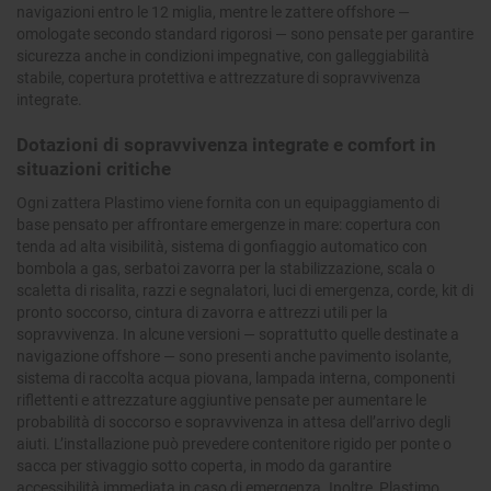
navigazioni entro le 12 miglia, mentre le zattere offshore —
omologate secondo standard rigorosi — sono pensate per garantire
sicurezza anche in condizioni impegnative, con galleggiabilità
stabile, copertura protettiva e attrezzature di sopravvivenza
integrate.
Dotazioni di sopravvivenza integrate e comfort in
situazioni critiche
Ogni zattera Plastimo viene fornita con un equipaggiamento di
base pensato per affrontare emergenze in mare: copertura con
tenda ad alta visibilità, sistema di gonfiaggio automatico con
bombola a gas, serbatoi zavorra per la stabilizzazione, scala o
scaletta di risalita, razzi e segnalatori, luci di emergenza, corde, kit di
pronto soccorso, cintura di zavorra e attrezzi utili per la
sopravvivenza. In alcune versioni — soprattutto quelle destinate a
navigazione offshore — sono presenti anche pavimento isolante,
sistema di raccolta acqua piovana, lampada interna, componenti
riflettenti e attrezzature aggiuntive pensate per aumentare le
probabilità di soccorso e sopravvivenza in attesa dell’arrivo degli
aiuti. L’installazione può prevedere contenitore rigido per ponte o
sacca per stivaggio sotto coperta, in modo da garantire
accessibilità immediata in caso di emergenza. Inoltre, Plastimo