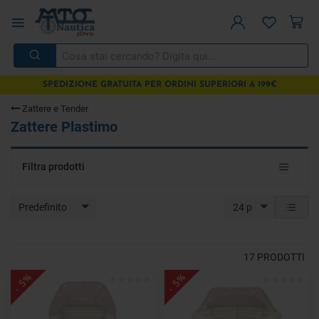
SPEDIZIONE GRATUITA PER ORDINI SUPERIORI A 199€
Zattere e Tender
Zattere Plastimo
Toggle
Filtra prodotti
navigat
Predefinito
24 p
17
PRODOTTI
- 5%
- 5%