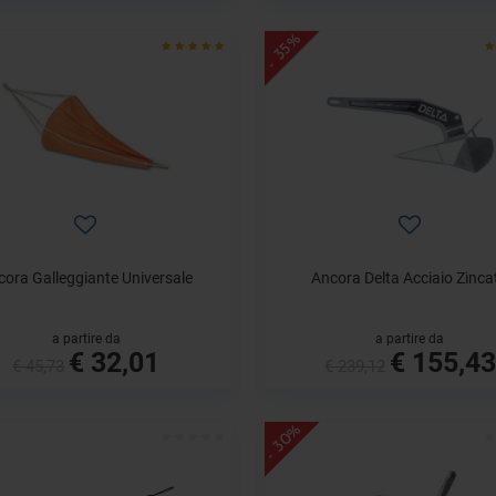
- 35%
cora Galleggiante Universale
Ancora Delta Acciaio Zinca
a partire da
a partire da
€ 32,01
€ 155,43
€ 45,73
€ 239,12
- 30%