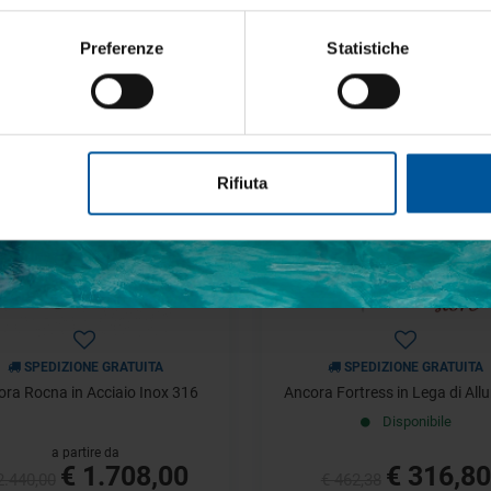
salvataggio
Disponibilità limitata
Preferenze
Statistiche
a partire da
€ 199,41
€ 223,08
€ 284,87
€ 318,68
etto trattamento dati personali
- 31%
Rifiuta
ISCRIVITI
SPEDIZIONE GRATUITA
SPEDIZIONE GRATUITA
ora Rocna in Acciaio Inox 316
Ancora Fortress in Lega di All
Disponibile
a partire da
€ 1.708,00
€ 316,80
2.440,00
€ 462,38