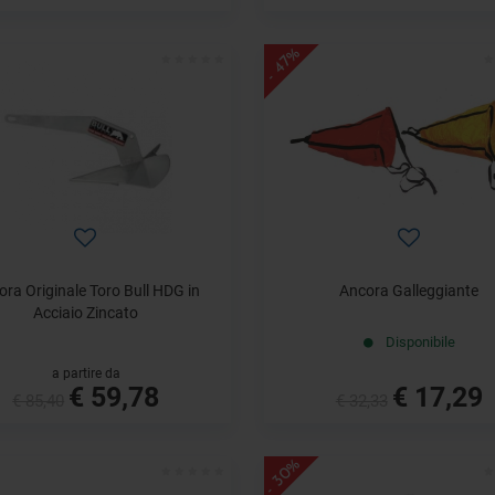
- 47%
ra Originale Toro Bull HDG in
Ancora Galleggiante
Acciaio Zincato
Disponibile
a partire da
€ 59,78
€ 17,29
€ 85,40
€ 32,33
- 30%