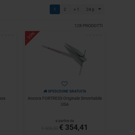
1
2
+ 1
24 p
128
PRODOTTI
- 30%
SPEDIZIONE GRATUITA
nox
Ancora FORTRESS Originale Smontabile
USA
a partire da
€ 354,41
€ 506,30