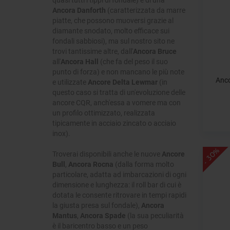
Ancora Danforth
(caratterizzata da marre
piatte, che possono muoversi grazie al
diamante snodato, molto efficace sui
fondali sabbiosi), ma sul nostro sito ne
trovi tantissime altre, dall'
Ancora Bruce
all'
Ancora Hall
(che fa del peso il suo
punto di forza) e non mancano le più note
Anc
e utilizzate
Ancore Delta Lewmar
(in
questo caso si tratta di un'evoluzione delle
ancore CQR, anch'essa a vomere ma con
un profilo ottimizzato, realizzata
tipicamente in acciaio zincato o acciaio
inox).
- 30%
Troverai disponibili anche le nuove
Ancore
Bull
,
Ancora Rocna
(dalla forma molto
particolare, adatta ad imbarcazioni di ogni
dimensione e lunghezza: il roll bar di cui è
dotata le consente ritrovare in tempi rapidi
la giusta presa sul fondale),
Ancora
Mantus
,
Ancora Spade
(la sua peculiarità
è il baricentro basso e un peso