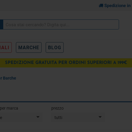
Spedizione in
IALI
MARCHE
BLOG
SPEDIZIONE GRATUITA PER ORDINI SUPERIORI A 199€
r Barche
a per marca
prezzo
te
tutti