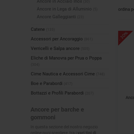
Ancore in Acciaio Inox
(30)
Ancore in Lega di Alluminio
ordina p
(5)
Ancore Galleggianti
(23)
Catene
(135)
- 30%
Accessori per Ancoraggio
(861)
Verricelli e Salpa ancore
(505)
Eliche di Manovra per Prua o Poppa
(304)
Cime Nautica e Accessori Cime
(748)
Boe e Parabordi
(417)
Bottazzi e Profili Parabordi
(207)
Anco
Ancore per barche e
gommoni
In questa sezione del nostro negozio
online puoi scegliere, tra i
vari tipi di