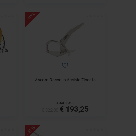
- 40%
Ancora Rocna in Acciaio Zincato
a partire da
€ 193,25
€ 322,08
- 25%