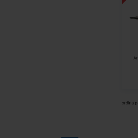
An
ordina p