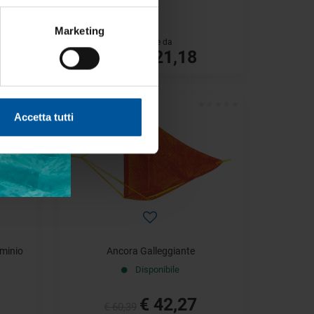
Marketing
a partire da
€ 21,18
€ 30,26
- 30%
Accetta tutti
uminio
Ancora Galleggiante
Disponibile
€ 42,27
€ 60,39