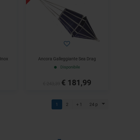
 Inox
Ancora Galleggiante Sea Drag
Disponibile
€ 181,99
€ 243,39
1
2
+ 1
24 p