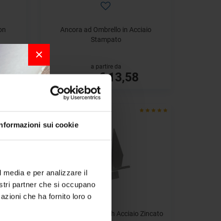
on
Ancora ad Ombrello in Acciaio
Stampato
×
a partire da
€ 13,58
€ 19,40
- 30%
Informazioni sui cookie
r la
l media e per analizzare il
nostri partner che si occupano
per chi
azioni che ha fornito loro o
a bordo.
e di
Ancora Tipo Danforth Acciaio Zincato