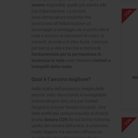
ancore
disponibili, quella più adatta alla
tua imbarcazione. Le ancore
- 30%
sono attrezzature nautiche che
assicurano all´imbarcazione un
ancoraggio e ormeggio sia in porto che in
rada e aiutano in situazioni di vento, di
correnti, di onde e di altre forze. L'ancora
per barca a vela e barche a motore
è
fondamentale per la permanenza in
sicurezza in rada
e per rimanere
lontani e
tranquilli dalla costa
.
An
Qual è l’ancora migliore?
Nella scelta dell'ancora (o, meglio,delle
ancore: visto che a bordo è consigliabile
averne almeno due, una per fondali
fangosi e una per fondali rocciosi). Una
delle scelte più comuni è quella di dotarsi
di una
Ancora CQR
(la cui forma richiama
- 30%
quella del vomere dell'aratro, è un'ancora
molto leggera ma davvero efficace su
quasi tutti i tippi di fondale) e di una