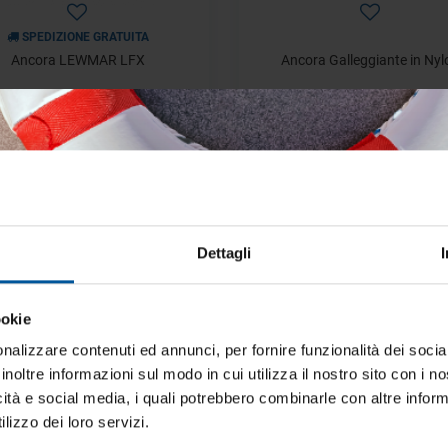
SPEDIZIONE GRATUITA
Ancora LEWMAR LFX
Ancora Galleggiante in Nyl
Disponibile
a partire da
€ 284,98
€ 25,62
€ 407,11
€ 36,60
- 30%
Dettagli
ookie
iti aggiornato sulle migliori occasioni pe
barca
nalizzare contenuti ed annunci, per fornire funzionalità dei socia
inoltre informazioni sul modo in cui utilizza il nostro sito con i 
ti alla newsletter e ricevi le offerte più vantaggiose e selezionate 
icità e social media, i quali potrebbero combinarle con altre inform
 nautica ogni giorno. Con MTO trovi tutto ciò che serve davvero 
SPEDIZIONE GRATUITA
SPEDIZIONE GRATUITA
lizzo dei loro servizi.
a Originale Bull in Acciaio Inox
Ancora Galleggiante per lanc