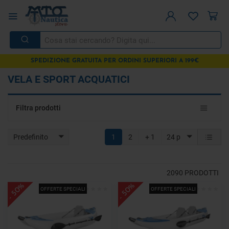
SPEDIZIONE GRATUITA PER ORDINI SUPERIORI A 199€
VELA E SPORT ACQUATICI
Toggle
Filtra prodotti
navigat
Predefinito
1
2
+ 1
24 p
2090
PRODOTTI
- 50%
- 50%
OFFERTE SPECIALI
OFFERTE SPECIALI