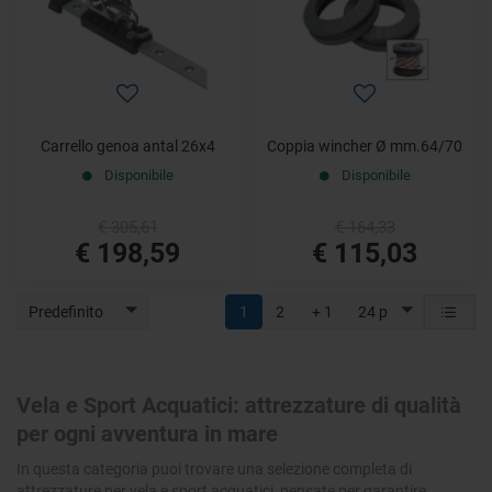
Carrello genoa antal 26x4
Coppia wincher Ø mm.64/70
Disponibile
Disponibile
€ 305,61
€ 164,33
€ 198,59
€ 115,03
Predefinito
1
2
+ 1
24 p
Vela e Sport Acquatici: attrezzature di qualità
per ogni avventura in mare
In questa categoria puoi trovare una selezione completa di
attrezzature per vela e sport acquatici
, pensate per garantire