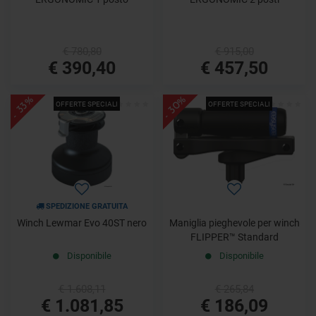
€ 780,80
€ 915,00
€ 390,40
€ 457,50
- 30%
- 33%
OFFERTE SPECIALI
OFFERTE SPECIALI
SPEDIZIONE GRATUITA
Winch Lewmar Evo 40ST nero
Maniglia pieghevole per winch
FLIPPER™ Standard
Disponibile
Disponibile
€ 1.608,11
€ 265,84
€ 1.081,85
€ 186,09