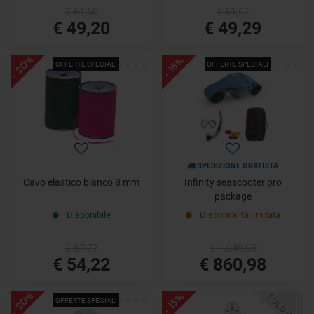
€ 61,50
€ 61,61
€ 49,20
€ 49,29
- 20%
- 18%
OFFERTE SPECIALI
OFFERTE SPECIALI
SPEDIZIONE GRATUITA
Cavo elastico bianco 8 mm
Infinity seascooter pro
package
Disponibile
Disponibilità limitata
€ 67,77
€ 1.049,98
€ 54,22
€ 860,98
- 20%
- 15%
SOLD OUT
OFFERTE SPECIALI