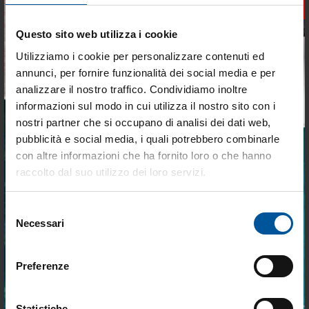
×
SPEDIZIONE GRATUITA
Nastro Adesivo Speciale per
Asta per Traino Sci Nautico
Questo sito web utilizza i cookie
Riparare le Vele PSP
RINA 120 cm x 40 mm
"Spinnaker"
Utilizziamo i cookie per personalizzare contenuti ed
annunci, per fornire funzionalità dei social media e per
a partire da
analizzare il nostro traffico. Condividiamo inoltre
€ 17,81
€ 256,07
€ 16,92
€ 230,46
informazioni sul modo in cui utilizza il nostro sito con i
nostri partner che si occupano di analisi dei dati web,
- 30%
pubblicità e social media, i quali potrebbero combinarle
- 28%
Tieniti aggiornato sulle
con altre informazioni che ha fornito loro o che hanno
migliori occasioni per la tua
raccolto dal suo utilizzo dei loro servizi.
barca
Selezione
Iscriviti alla newsletter e ricevi le offerte più
Necessari
del
vantaggiose e selezionate per chi vive la
nautica ogni giorno. Con MTO trovi tutto ciò
consenso
che serve davvero a bordo.
Bozzello doppio fisso
Bozzello fisso su sfere Ø
Preferenze
c/arric.mm.5
mm.4-6
Disponibilità limitata
Disponibile
Statistiche