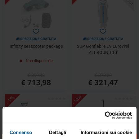
SPEDIZIONE GRATUITA
SPEDIZIONE GRATUITA
Infinity seascooter package
SUP Gonfiabile EV Eurovinil
ALLROUND 10'
Non disponibile
€ 892,48
€ 378,20
€ 713,98
€ 321,47
- 10%
- 5%
Consenso
Dettagli
Informazioni sui cookie