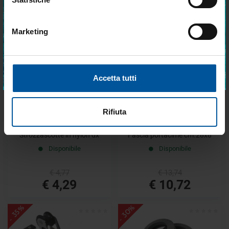
€ 37,39
€ 13,92
€ 26,17
€ 10,09
Marketing
Accetto trattamento dati personali
- 22%
- 10%
OFFERTE SPECIALI
ISCRIVITI
Accetta tutti
Rifiuta
Strozzascotte in nylon dx
Fascia portacime cm.28x8
Disponibile
Disponibile
€ 4,77
€ 13,74
€ 4,29
€ 10,72
- 30%
- 35%