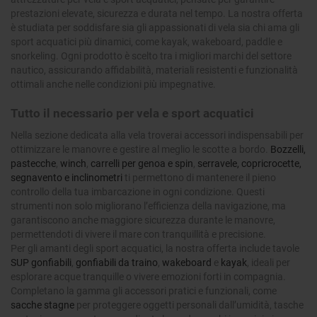
prestazioni elevate, sicurezza e durata nel tempo. La nostra offerta
è studiata per soddisfare sia gli appassionati di vela sia chi ama gli
sport acquatici più dinamici, come kayak, wakeboard, paddle e
snorkeling. Ogni prodotto è scelto tra i migliori marchi del settore
nautico, assicurando affidabilità, materiali resistenti e funzionalità
ottimali anche nelle condizioni più impegnative.
Tutto il necessario per vela e sport acquatici
Nella sezione dedicata alla vela troverai accessori indispensabili per
ottimizzare le manovre e gestire al meglio le scotte a bordo.
Bozzelli,
pastecche
,
winch
,
carrelli per genoa e spin
,
serravele, copricrocette,
segnavento e inclinometri
ti permettono di mantenere il pieno
controllo della tua imbarcazione in ogni condizione. Questi
strumenti non solo migliorano l’efficienza della navigazione, ma
garantiscono anche maggiore sicurezza durante le manovre,
permettendoti di vivere il mare con tranquillità e precisione.
Per gli amanti degli sport acquatici, la nostra offerta include tavole
SUP gonfiabili
,
gonfiabili da traino
,
wakeboard
e
kayak
, ideali per
esplorare acque tranquille o vivere emozioni forti in compagnia.
Completano la gamma gli accessori pratici e funzionali, come
sacche stagne
per proteggere oggetti personali dall’umidità, tasche