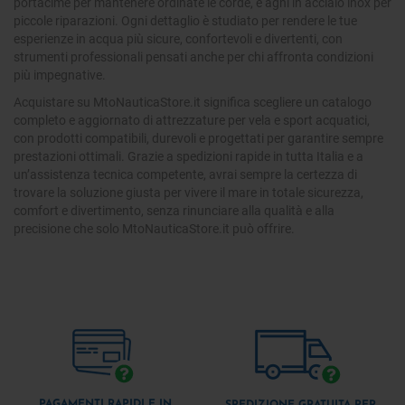
portacime per mantenere ordinate le corde, e aghi in acciaio inox per
piccole riparazioni. Ogni dettaglio è studiato per rendere le tue
esperienze in acqua più sicure, confortevoli e divertenti, con
strumenti professionali pensati anche per chi affronta condizioni
più impegnative.
Acquistare su MtoNauticaStore.it significa scegliere un catalogo
completo e aggiornato di attrezzature per vela e sport acquatici,
con prodotti compatibili, durevoli e progettati per garantire sempre
prestazioni ottimali. Grazie a spedizioni rapide in tutta Italia e a
un’assistenza tecnica competente, avrai sempre la certezza di
trovare la soluzione giusta per vivere il mare in totale sicurezza,
comfort e divertimento, senza rinunciare alla qualità e alla
precisione che solo MtoNauticaStore.it può offrire.
PAGAMENTI RAPIDI E IN
SPEDIZIONE GRATUITA PER