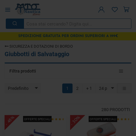
SPEDIZIONE GRATUITA PER ORDINI SUPERIORI A 199€
SICUREZZA E DOTAZIONI DI BORDO
Giubbotti di Salvataggio
Toggle
Filtra prodotti
navigat
Predefinito
1
2
+ 1
24 p
280
PRODOTTI
- 30%
- 48%
OFFERTE SPECIALI
OFFERTE SPECIALI