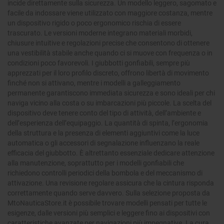
incide direttamente sulla sicurezza. Un modello leggero, sagomato e
facile da indossare viene utilizzato con maggiore costanza, mentre
un dispositivo rigido o poco ergonomico rischia di essere
trascurato. Le versioni moderne integrano materiali morbidi,
chiusure intuitive e regolazioni precise che consentono di ottenere
una vestibilità stabile anche quando ci si muove con frequenza o in
condizioni poco favorevoli. I giubbotti gonfiabili, sempre più
apprezzati per il loro profilo discreto, offrono libertà di movimento
finché non si attivano, mentre i modelli a galleggiamento
permanente garantiscono immediata sicurezza e sono ideali per chi
naviga vicino alla costa o su imbarcazioni più piccole. La scelta del
dispositivo deve tenere conto del tipo di attività, dell’ambiente e
dell’esperienza dell’equipaggio. La quantità di spinta, l’ergonomia
della struttura e la presenza di elementi aggiuntivi come la luce
automatica o gli accessori di segnalazione influenzano la reale
efficacia del giubbotto. È altrettanto essenziale dedicare attenzione
alla manutenzione, soprattutto per i modelli gonfiabili che
richiedono controlli periodici della bombola e del meccanismo di
attivazione. Una revisione regolare assicura che la cintura risponda
correttamente quando serve davvero. Sulla selezione proposta da
MtoNauticaStore.it è possibile trovare modelli pensati per tutte le
esigenze, dalle versioni più semplici e leggere fino ai dispositivi con
caratteristiche avanzate per navigazioni più impegnative. La cura