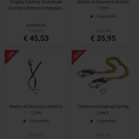
Cinghia Elastica Ombelicale
Nastro di Sicurezza Statico
Due Moschettoni Omologata
1,5 m
CE
Disponibile
a partire da
€ 60,71
€ 39,94
€ 45,53
€ 35,95
- 20%
- 10%
Nastro di Sicurezza Elastico
Cordone ombelicale Spring
1,5 m
Line II
Disponibile
Disponibile
€ 45,37
€ 51,69