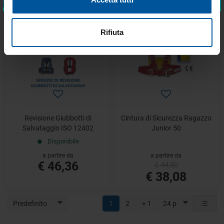
€ 27,33
€ 56,00
- 15%
Rifiuta
OFFERTE SPECIALI
Revisione Giubbotti di
Cintura di Sicurezza Ragazzo
Salvataggio ISO 12402
Junior 50
Disponibile
a partire da
a partire da
€ 46,36
€ 44,80
€ 38,08
Predefinito
1
2
+ 1
24 p