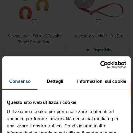
Salvagente a Ferro di Cavallo
Jackstay regolabile 8-15 m
''Basic I'' Arancione
Disponibile
€ 50,26
€ 61,92
€ 35,18
€ 43,33
Consenso
Dettagli
Informazioni sui cookie
- 38%
- 10%
OFFERTE SPECIALI
×
Questo sito web utilizza i cookie
Utilizziamo i cookie per personalizzare contenuti ed
annunci, per fornire funzionalità dei social media e per
analizzare il nostro traffico. Condividiamo inoltre
informazioni sul modo in cui utilizza il nostro sito con i