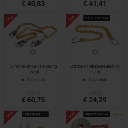
€ 40,83
€ 41,41
- 32%
- 17%
OFFERTE SPECIALI
Cordone ombelicale Spring
Cordone ombelicale elastico
Line III
1-2 m
Disponibile
Disponibile
€ 72,82
€ 35,78
€ 60,75
€ 24,29
- 30%
- 30%
OFFERTE SPECIALI
OFFERTE SPECIALI