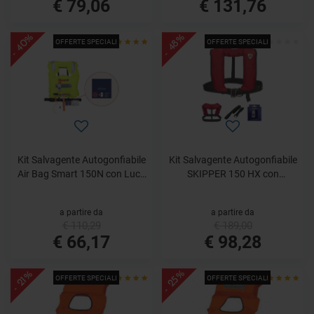
€ 79,06
€ 131,76
- 40%
- 48%
OFFERTE SPECIALI
OFFERTE SPECIALI
Kit Salvagente Autogonfiabile
Kit Salvagente Autogonfiabile
Air Bag Smart 150N con Luce
SKIPPER 150 HX con
Led - Veleria San Giorgio
Sottogamba e Luce Led -
Veleria San Giorgio
a partire da
a partire da
€ 110,29
€ 189,00
€ 66,17
€ 98,28
- 25%
- 21%
OFFERTE SPECIALI
OFFERTE SPECIALI