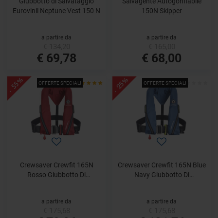
Giubbotto di Salvataggio
Salvagente Autogonfiabile
Eurovinil Neptune Vest 150 N
150N Skipper
a partire da
a partire da
€ 134,20
€ 165,00
€ 69,78
€ 68,00
- 55%
- 25%
OFFERTE SPECIALI
OFFERTE SPECIALI
Crewsaver Crewfit 165N
Crewsaver Crewfit 165N Blue
Rosso Giubbotto Di
Navy Giubbotto Di
Salvataggio Sport
Salvataggio Sport
a partire da
a partire da
€ 175,68
€ 175,68