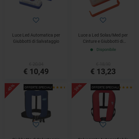
Luce Led Automatica per
Luce a Led Solas/Med per
Giubbotti di Salvataggio
Cinture e Giubbotti di
Salvataggio
Disponibile
€ 20,04
€ 18,90
€ 10,49
€ 13,23
- 48%
- 59%
OFFERTE SPECIALI
OFFERTE SPECIALI