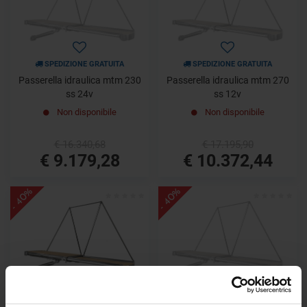
SPEDIZIONE GRATUITA
SPEDIZIONE GRATUITA
Passerella idraulica mtm 230
Passerella idraulica mtm 270
ss 24v
ss 12v
Non disponibile
Non disponibile
€ 16.340,68
€ 17.195,90
€ 9.179,28
€ 10.372,44
- 40%
- 40%
SPEDIZIONE GRATUITA
SPEDIZIONE GRATUITA