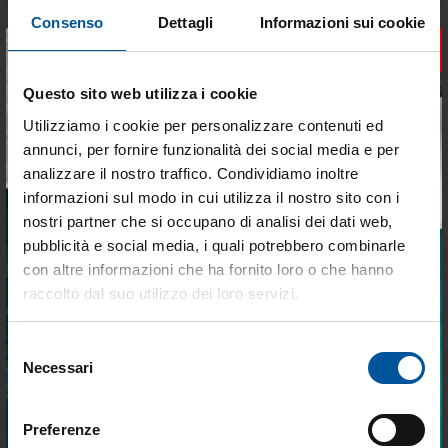
Passerella idraulica mtm 270
Passerella idraulica mtm 300
Consenso
Dettagli
Informazioni sui cookie
ss 24v
ss 12v
×
Disponibile
Non disponibile
Questo sito web utilizza i cookie
€ 17.195,90
€ 18.245,10
€ 10.372,44
€ 10.916,56
Utilizziamo i cookie per personalizzare contenuti ed
annunci, per fornire funzionalità dei social media e per
- 40%
analizzare il nostro traffico. Condividiamo inoltre
informazioni sul modo in cui utilizza il nostro sito con i
nostri partner che si occupano di analisi dei dati web,
pubblicità e social media, i quali potrebbero combinarle
Tieniti aggiornato sulle
con altre informazioni che ha fornito loro o che hanno
migliori occasioni per la tua
raccolto dal suo utilizzo dei loro servizi.
barca
SPEDIZIONE GRATUITA
Passerella idraulica mtm 300
Selezione
Iscriviti alla newsletter e ricevi le offerte più
ss 24v
Necessari
del
vantaggiose e selezionate per chi vive la
Non disponibile
nautica ogni giorno. Con MTO trovi tutto ciò
consenso
che serve davvero a bordo.
Preferenze
€ 18.245,10