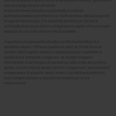
difficili condizioni marine, tra cui la salsedine e l'umidità, garantendo
così una lunga durata nel tempo.
Grazie al sistema idraulico la passerella
si estende
automaticamente permettendo un facile accesso alla barca anche
in caso di mare mosso. È la soluzione perfetta per chi cerca
un'installazione senza sforzi e un'operazione rapida che può essere
eseguita da una sola persona senza problemi.
Acquistare una passerella idraulica su MtoNauticaStore.it è
semplice e sicuro. Offriamo spedizioni veloci in 24/48 ore e un
servizio clienti esperto sempre a disposizione per rispondere a
qualsiasi tua domanda o esigenza. Se desideri maggiori
informazioni o hai bisogno di assistenza nella scelta del prodotto
giusto, il nostro team è sempre pronto a supportarti, assicurandoti
un'esperienza di acquisto senza stress. Con MtoNauticaStore.it,
avrai sempre accesso a soluzioni innovative per la tua
imbarcazione.