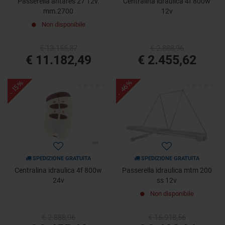
Passerella antares 27 12v.
Centralina idraulica 4f 800w
mm.2700
12v
Non disponibile
€ 13.155,87
€ 2.888,96
€ 11.182,49
€ 2.455,62
- 46%
- 15%
SPEDIZIONE GRATUITA
SPEDIZIONE GRATUITA
Centralina idraulica 4f 800w
Passerella idraulica mtm 200
24v
ss 12v
Non disponibile
€ 2.888,96
€ 15.918,56