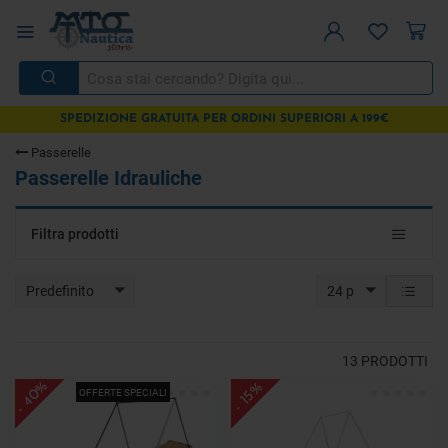
SPEDIZIONE GRATUITA PER ORDINI SUPERIORI A 199€
Passerelle
Passerelle Idrauliche
Toggle
Filtra prodotti
navigat
Predefinito
24 p
13
PRODOTTI
- 40%
- 15%
OFFERTE SPECIALI