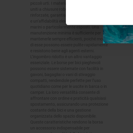
piccoli urti. I materiali tecnici resistenti,
uniti a chiusure robuste e a cuciture
rinforzate, garantiscono una lunga durata
e un’affidabilità elevata anche in ambienti
marini o particolarmente esposti. Una
manutenzione minima è sufficiente per
mantenerle sempre efficienti, poiché molte
di esse possono essere pulite rapidamente
e resistono bene agli agenti esterni.
L’ingombro ridotto è un altro vantaggio
essenziale. Le borse per bici pieghevoli
possono essere sistemate con facilità in
gavoni, bagagliai o vani di stivaggio
compatti, rendendole perfette per l’uso
quotidiano come per le uscite in barca o in
camper. La loro versatilità consente di
affrontare con ordine e praticità qualsiasi
spostamento, assicurando una protezione
costante della bici e una gestione
organizzata dello spazio disponibile.
Queste caratteristiche rendono la borsa
un accessorio indispensabile per