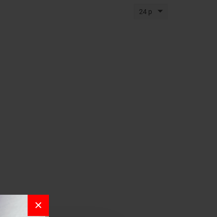
24 p
×