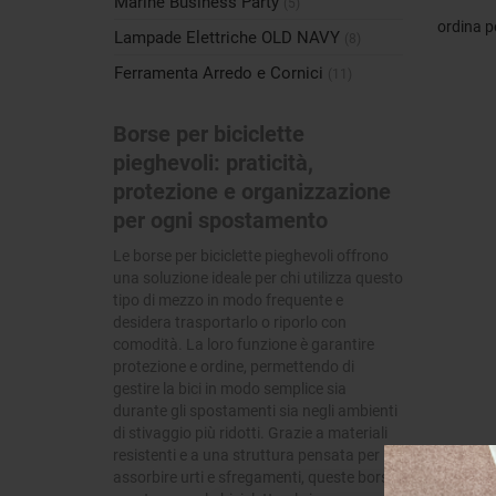
Marine Business Party
(5)
ordina p
Lampade Elettriche OLD NAVY
(8)
Ferramenta Arredo e Cornici
(11)
Borse per biciclette
pieghevoli: praticità,
protezione e organizzazione
per ogni spostamento
Le borse per biciclette pieghevoli offrono
una soluzione ideale per chi utilizza questo
tipo di mezzo in modo frequente e
desidera trasportarlo o riporlo con
comodità. La loro funzione è garantire
protezione e ordine, permettendo di
gestire la bici in modo semplice sia
durante gli spostamenti sia negli ambienti
di stivaggio più ridotti. Grazie a materiali
resistenti e a una struttura pensata per
assorbire urti e sfregamenti, queste borse