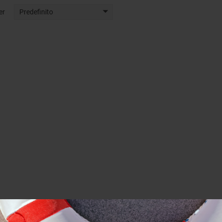
er
Predefinito