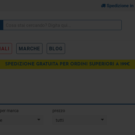
Spedizione in
IALI
MARCHE
BLOG
SPEDIZIONE GRATUITA PER ORDINI SUPERIORI A 199€
a per marca
prezzo
te
tutti