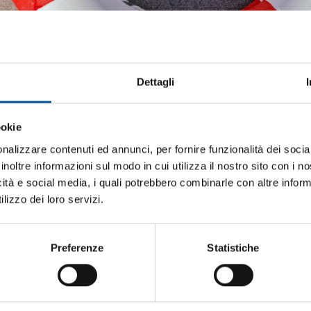
Dettagli
ookie
iti aggiornato sulle migliori occasioni pe
barca
nalizzare contenuti ed annunci, per fornire funzionalità dei socia
inoltre informazioni sul modo in cui utilizza il nostro sito con i 
ti alla newsletter e ricevi le offerte più vantaggiose e selezionate 
icità e social media, i quali potrebbero combinarle con altre inform
 nautica ogni giorno. Con MTO trovi tutto ciò che serve davvero 
lizzo dei loro servizi.
Preferenze
Statistiche
etto trattamento dati personali