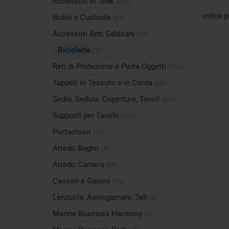
Accessori in Teak
(253)
ordina p
Buste e Custodie
(82)
Accessori Anti Gabbiani
(16)
Biciclette
(1)
Reti di Protezione e Porta Oggetti
(100)
Tappeti in Tessuto e in Corda
(38)
Sedie, Sedute, Coperture, Tavoli
(337)
Supporti per Tavolo
(189)
Portachiavi
(43)
Arredo Bagno
(8)
Arredo Camera
(68)
Casseri e Gavoni
(40)
Lenzuola, Asciugamani, Teli
(8)
Marine Business Harmony
(7)