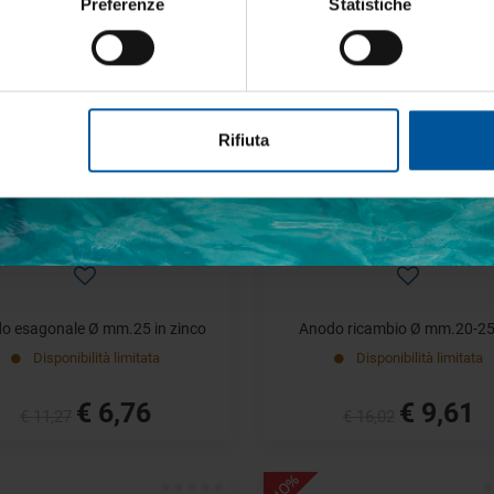
Preferenze
Statistiche
€ 106,19
€ 5,68
€ 176,99
€ 9,46
- 40%
etto trattamento dati personali
Rifiuta
ISCRIVITI
o esagonale Ø mm.25 in zinco
Anodo ricambio Ø mm.20-2
Disponibilità limitata
Disponibilità limitata
€ 6,76
€ 9,61
€ 11,27
€ 16,02
- 40%