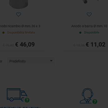
nodo ricambio Ø mm.36 x 3
Anodo a barra Ø mm.10
Disponibilità limitata
Disponibile
€ 46,09
€ 11,02
€ 76,82
€ 18,36
er
Predefinito