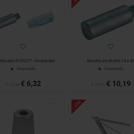
tto aifo 8105277 - lombardini
Barotto vm Ø mm.14 x 4
Disponibile
Disponibile
€ 6,32
€ 10,19
€ 10,54
€ 16,98
- 40%