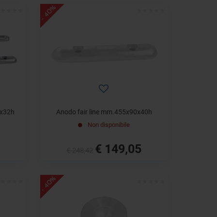
- 40%
5x32h
Anodo fair line mm.455x90x40h
Non disponibile
€ 149,05
€ 248,42
- 40%