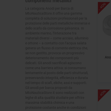
componenti metallici
- 40%
La categoria Anodi per Barca di
MtoNauticaStore.it offre una gamma
completa di soluzioni professionali per la
protezione delle parti metalliche immerse e
dello scafo da corrosione galvanica. In
ambiente marino, l’interazione tra
materiali diversi – come acciaio, alluminio
e ottone – a contatto con l’acqua salata
genera un flusso di corrente elettrica che,
se non gestito, provoca un progressivo
Ano
deterioramento dei componenti più
delicati. Gli anodi sacrificali agiscono
come una barriera attiva: si consumano
lentamente al posto delle parti strutturali,
preservando integrità, efficienza e durata
nel tempo di scafi, eliche, assi e supporti.
Gli anodi per barca proposti da
- 40%
MtoNauticaStore.it sono realizzati con
leghe di alta qualità studiate per offrire
massima stabilità chimica e una
protezione costante anche in condizioni