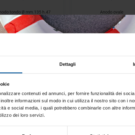
nodo tondo Ø mm.135 h.47
Anodo ovale
Disponibile
Disponibile
€ 182,07
€ 11,32
€ 303,45
€ 18,87
- 40%
Dettagli
ookie
iti aggiornato sulle migliori occasioni pe
barca
nalizzare contenuti ed annunci, per fornire funzionalità dei socia
inoltre informazioni sul modo in cui utilizza il nostro sito con i 
ti alla newsletter e ricevi le offerte più vantaggiose e selezionate 
icità e social media, i quali potrebbero combinarle con altre inform
 nautica ogni giorno. Con MTO trovi tutto ciò che serve davvero 
lizzo dei loro servizi.
Anodo sospeso
Anodo ricambio Ø mm.22-
Disponibile
Disponibile