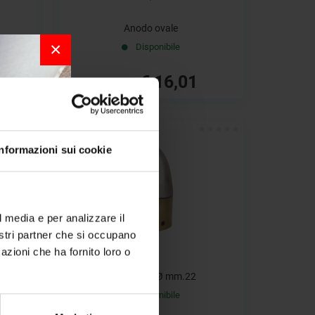
Anodo ovale
×
Disponibile
€ 16,01
€ 26,68
- 40%
Informazioni sui cookie
r la
l media e per analizzare il
nostri partner che si occupano
per chi
azioni che ha fornito loro o
a bordo.
25
Ogiva asse Ø mm.22
Disponibile