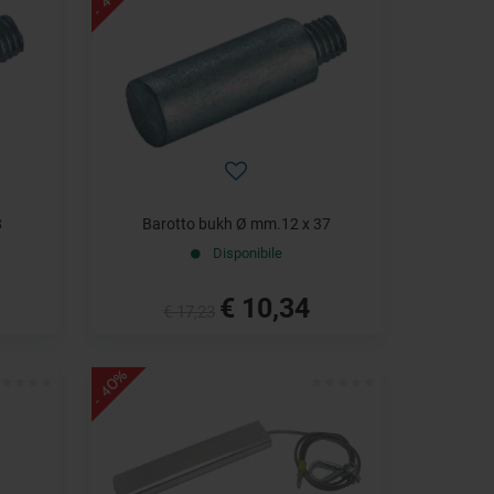
8
Barotto bukh Ø mm.12 x 37
Disponibile
€ 10,34
€ 17,23
- 40%