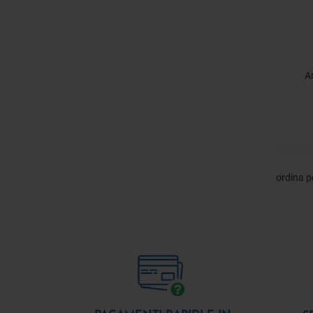
A
ordina p