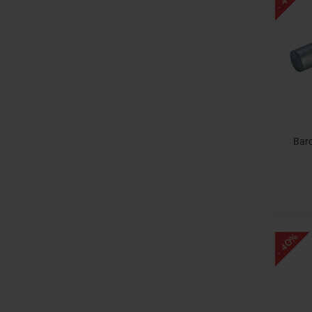
Baro
- 40%