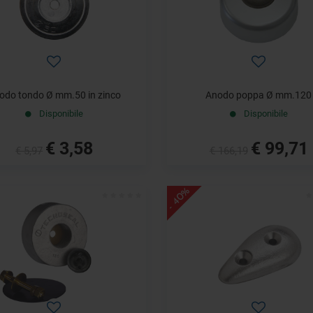
odo tondo Ø mm.50 in zinco
Anodo poppa Ø mm.120
Disponibile
Disponibile
€ 3,58
€ 99,71
€ 5,97
€ 166,19
- 40%