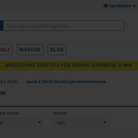
Spedizione in
IALI
MARCHE
BLOG
SPEDIZIONE GRATUITA PER ORDINI SUPERIORI A 199€
i e Zinchi
Anodi e Zinchi Nautici per Anticorrosione
ne
a per marca
prezzo
te
tutti