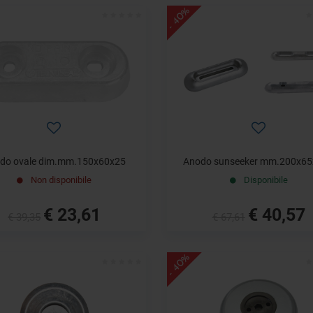
- 40%
do ovale dim.mm.150x60x25
Anodo sunseeker mm.200x6
Non disponibile
Disponibile
€ 23,61
€ 40,57
€ 39,35
€ 67,61
- 40%