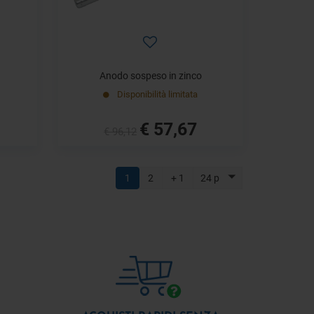
Anodo sospeso in zinco
Disponibilità limitata
€ 57,67
€ 96,12
1
2
+ 1
24 p