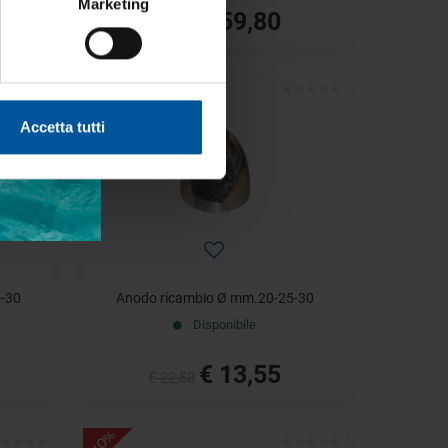
Marketing
€ 59,80
€ 99,66
- 40%
Accetta tutti
5-30
Anodo ricambio Ø mm.20-25-30
Disponibile
€ 13,55
€ 22,58
- 40%