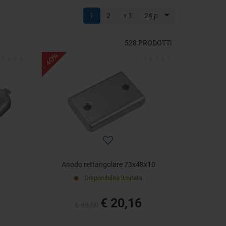
1
2
+ 1
24 p
528
PRODOTTI
- 40%
Anodo rettangolare 73x48x10
Disponibilità limitata
€ 20,16
€ 33,60