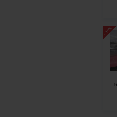
- 30%
Te