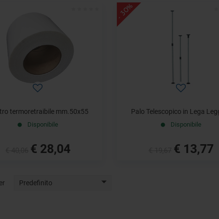
- 30%
tro termoretraibile mm.50x55
Palo Telescopico in Lega Leg
Disponibile
Disponibile
€ 28,04
€ 13,77
€ 40,06
€ 19,67
er
Predefinito