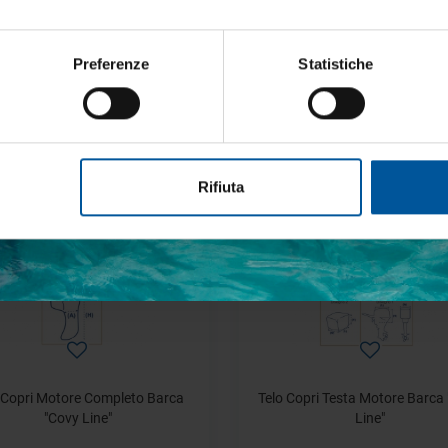
lo Copri Barca Imbarcazioni
Telone Universale Multius
Preferenze
Statistiche
a partire da
a partire da
€ 48,68
€ 117,12
€ 78,52
€ 195,20
etto trattamento dati personali
- 20%
Rifiuta
ISCRIVITI
 Copri Motore Completo Barca
Telo Copri Testa Motore Barca
"Covy Line"
Line"