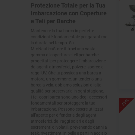
Protezione Totale per la Tua
Imbarcazione con Coperture
e Teli per Barche
Mantenere la tua barca in perfette
condizioni è fondamentale per garantirne
la durata nel tempo. Su
MtoNauticaStore.it trovi una vasta
gamma di coperture e teli per barche
progettati per proteggere l’imbarcazione
da agenti atmosferici, polvere, sporco e
raggi UV. Che tu possieda una barca a
motore, un gommone, un tender o una
barca a vela, abbiamo soluzioni di alta
qualità per preservarla in ogni stagione.
I teli copri barca sono uno degli accessori
- 33%
fondamentali per proteggere la tua
imbarcazione. Possono essere utilizzati
all’aperto per difenderla dagli agenti
atmosferici, dai raggi solari e dagli
escrementi di volatili, prevenendo danni a
teak, rivestimenti in pelle e parti in acciaio