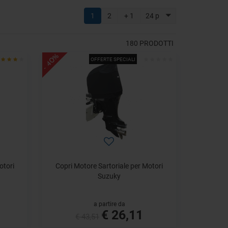
1
2
+ 1
24 p
180
PRODOTTI
- 40%
OFFERTE SPECIALI
otori
Copri Motore Sartoriale per Motori
Suzuky
a partire da
€ 26,11
€ 43,51