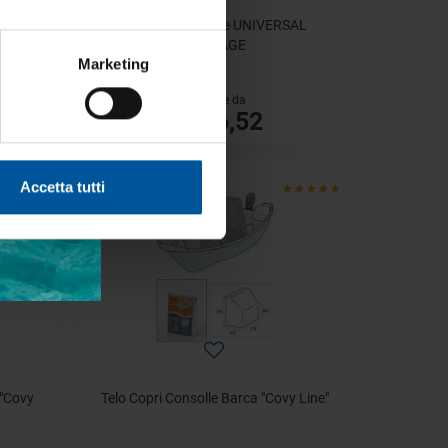
o
Telone Universale UNIVERSAL
STORAGE
Marketing
a partire da
€ 136,52
- 40%
Accetta tutti
 "Covy
Telo Copri Consolle Barca "Covy Line"