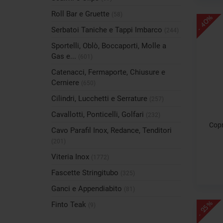
Roll Bar e Gruette
(58)
- 40%
Serbatoi Taniche e Tappi Imbarco
(244)
Sportelli, Oblò, Boccaporti, Molle a
Gas e...
(601)
Catenacci, Fermaporte, Chiusure e
Cerniere
(650)
Cilindri, Lucchetti e Serrature
(257)
Cavallotti, Ponticelli, Golfari
(232)
Copr
Cavo Parafil Inox, Redance, Tenditori
(201)
Viteria Inox
(1772)
Fascette Stringitubo
(325)
Ganci e Appendiabito
(81)
Finto Teak
- 25%
(9)