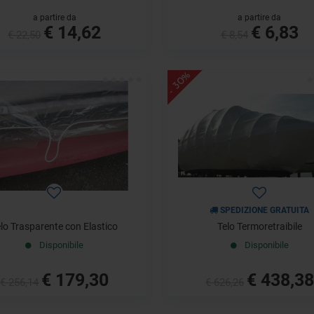
a partire da
a partire da
€ 14,62
€ 6,83
€ 22,50
€ 8,54
- 30%
SPEDIZIONE GRATUITA
lo Trasparente con Elastico
Telo Termoretraibile
Disponibile
Disponibile
€ 179,30
€ 438,38
€ 256,14
€ 626,26