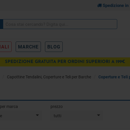
Spedizione in
IALI
MARCHE
BLOG
SPEDIZIONE GRATUITA PER ORDINI SUPERIORI A 199€
Capottine Tendalini, Coperture e Teli per Barche
Coperture e Teli
a per marca
prezzo
te
tutti