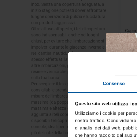
inox. Senza una copertura adeguata, a
inizio stagione potresti dover affrontare
lunghe operazioni di pulizia e lucidatura
con prodotti aggressivi.
Oltre all’uso all’aperto, i teli di copertura
Copri
sono indispensabili anche nei luoghi
chiusi, per evitare che l’imbarcazione si
impolveri durante la giacenza invernale.
Nei cantieri nautici, infatti, vengono
spesso effettuati lavori di rimessaggio su
altre imbarcazioni, generando polveri,
resine e vernici che potrebbero depositarsi
sulla tua barca.
- 38%
Consenso
Per scegliere il telo più adatto, è
consigliabile prendere manualmente le
misure dell’imbarcazione: lunghezza
massima (da poppa a prua), larghezza
Questo sito web utilizza i c
Tien
massima e altezza dal calpestio. In
tua 
Utilizziamo i cookie per perso
aggiunta ai teli copri barca, sono
disponibili teli copri motore e copri
nostro traffico. Condividiamo 
Iscrivi
console, ideali per proteggere solo le parti
di analisi dei dati web, pubbl
vive la
più delicate della barca.
che hanno raccolto dal suo uti