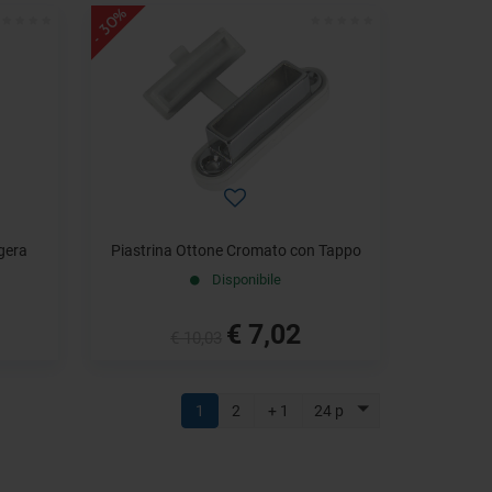
- 30%
gera
Piastrina Ottone Cromato con Tappo
Disponibile
€ 7,02
€ 10,03
1
2
+ 1
24 p