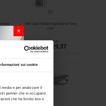
Yamaha
Telo Copri Tender Copri Barca "Covy
Line"
×
a partire da
€ 29,37
€ 48,95
Informazioni sui cookie
r la
l media e per analizzare il
nostri partner che si occupano
per chi
azioni che ha fornito loro o
a bordo.