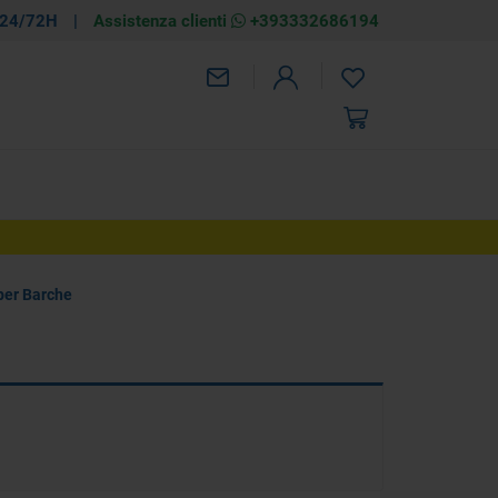
 24/72H
|
Assistenza clienti
+393332686194
 per Barche