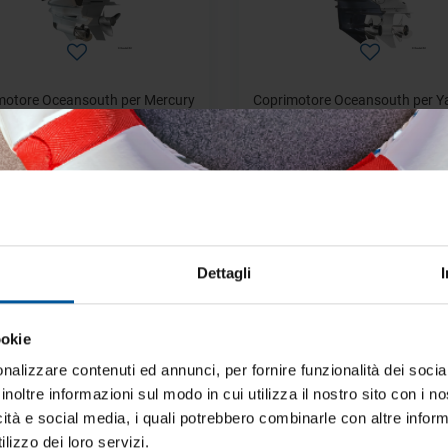
motore Oceansouth per Mercury
Coprimotore Oceansouth per 
Motore Spento
Disponibile
Disponibile
€ 64,27
€ 63,33
€ 95,93
€ 94,53
- 40%
Dettagli
ookie
iti aggiornato sulle migliori occasioni pe
barca
nalizzare contenuti ed annunci, per fornire funzionalità dei socia
inoltre informazioni sul modo in cui utilizza il nostro sito con i 
ti alla newsletter e ricevi le offerte più vantaggiose e selezionate 
icità e social media, i quali potrebbero combinarle con altre inform
 nautica ogni giorno. Con MTO trovi tutto ciò che serve davvero 
lizzo dei loro servizi.