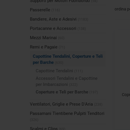
Supporti per Motori Fuoribordo
(58)
ordina p
Passerelle
(116)
Bandiere, Aste e Adesivi
(1183)
Portacanne e Accessori
(138)
Mezzi Marinai
(60)
Remi e Pagaie
(71)
Capottine Tendalini, Coperture e Teli
per Barche
(630)
Capottine Tendalini
(111)
Accessori Tendalini e Capottine
per Imbarcazioni
(322)
Coperture e Teli per Barche
(197)
Copr
Ventilatori, Griglie e Prese D'Aria
(238)
Passamani Tientibene Pulpiti Tenditori
(326)
Scalmi e Clips
(69)