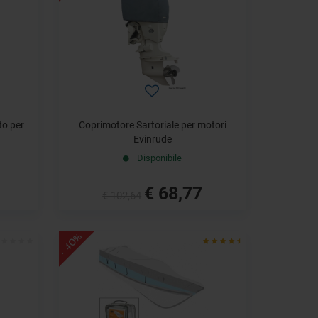
to per
Coprimotore Sartoriale per motori
Evinrude
Disponibile
€ 68,77
€ 102,64
- 40%