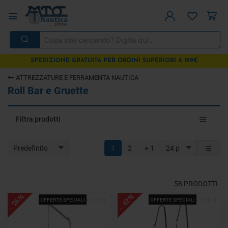
SPEDIZIONE GRATUITA PER ORDINI SUPERIORI A 199€
ATTREZZATURE E FERRAMENTA NAUTICA
Roll Bar e Gruette
Toggle
Filtra prodotti
navigat
Predefinito
1
2
+ 1
24 p
58
PRODOTTI
- 26%
- 42%
OFFERTE SPECIALI
OFFERTE SPECIALI