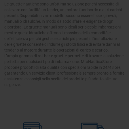
Le
gruette nautiche
sono un’ottima soluzione per chi necessita di
sollevare con facilità un
tender, un motore fuoribordo o altri carichi
pesanti
.
Disponibili in vari modelli, possono essere
fisse, girevoli,
manuali o idrauliche
, in modo da soddisfare le esigenze di ogni
diportista. Le gruette manuali sono ideali per piccole imbarcazioni,
mentre quelle idrauliche offrono il massimo della comodità e
dell’efficienza per chi gestisce carichi più pesanti. L’installazione
delle gruette consente di
ridurre gli sforzi fisici
e di evitare danni al
tender o al motore durante le operazioni di carico e scarico.
L’ampia gamma di
roll bar e gruette
permette di trovare la soluzione
perfetta per qualsiasi tipo di imbarcazione. MtoNauticaStore
propone
prodotti di alta qualità
con spedizioni rapide in
24/48 ore
,
garantendo un servizio clienti professionale sempre pronto a fornire
assistenza e consigli nella scelta del prodotto più adatto alle tue
esigenze.