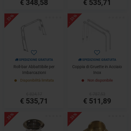
€ 348,58
€ 535,71
- 35%
- 35%
SPEDIZIONE GRATUITA
SPEDIZIONE GRATUITA
Roll-bar Abbattibile per
Coppia di Gruette in Acciaio
Imbarcazioni
Inox
Disponibilità limitata
Non disponibile
€ 824,17
€ 787,53
€ 535,71
€ 511,89
- 35%
- 35%