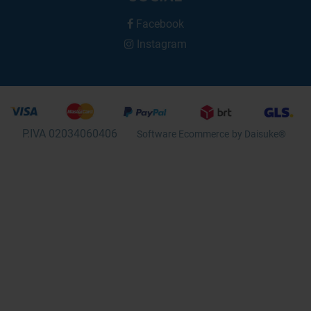
Facebook
Instagram
P.IVA 02034060406
Software Ecommerce
by Daisuke®