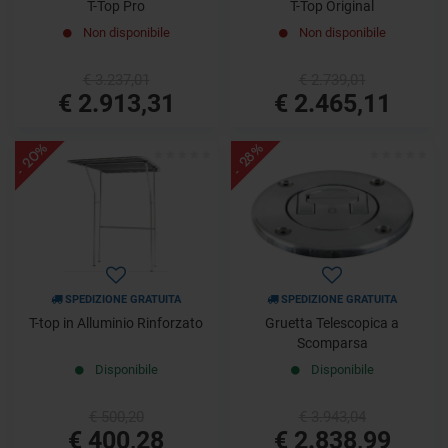
T-Top Pro
T-Top Original
Non disponibile
Non disponibile
€ 3.237,01
€ 2.739,01
€ 2.913,31
€ 2.465,11
- 20%
- 28%
SPEDIZIONE GRATUITA
SPEDIZIONE GRATUITA
T-top in Alluminio Rinforzato
Gruetta Telescopica a
Scomparsa
Disponibile
Disponibile
€ 500,20
€ 3.943,04
€ 400,28
€ 2.838,99