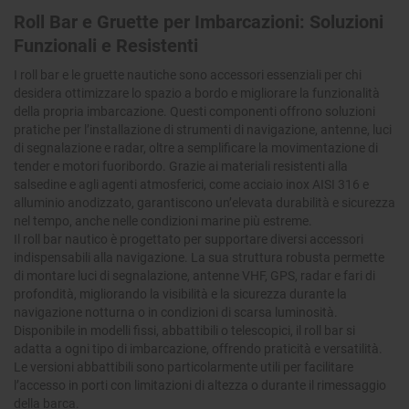
Roll Bar e Gruette per Imbarcazioni: Soluzioni
Funzionali e Resistenti
I
roll bar e le gruette nautiche
sono accessori essenziali per chi
desidera ottimizzare lo spazio a bordo e migliorare la funzionalità
della propria imbarcazione. Questi componenti offrono soluzioni
pratiche per l’installazione di strumenti di navigazione, antenne, luci
di segnalazione e radar, oltre a semplificare la movimentazione di
tender e motori fuoribordo. Grazie ai materiali resistenti alla
salsedine e agli agenti atmosferici, come
acciaio inox AISI 316 e
alluminio anodizzato
, garantiscono un’elevata durabilità e sicurezza
nel tempo, anche nelle condizioni marine più estreme.
Il
roll bar nautico
è progettato per supportare diversi accessori
indispensabili alla navigazione. La sua struttura robusta permette
di montare luci di segnalazione, antenne VHF, GPS, radar e fari di
profondità, migliorando la visibilità e la sicurezza durante la
navigazione notturna o in condizioni di scarsa luminosità.
Disponibile in modelli
fissi, abbattibili o telescopici
, il roll bar si
adatta a ogni tipo di imbarcazione, offrendo praticità e versatilità.
Le versioni abbattibili sono particolarmente utili per facilitare
l’accesso in porti con limitazioni di altezza o durante il rimessaggio
della barca.