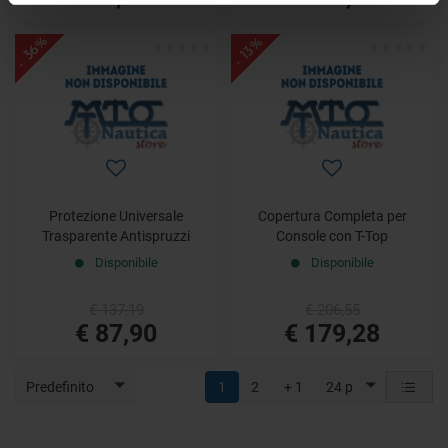
- 36%
- 13%
Protezione Universale
Copertura Completa per
Trasparente Antispruzzi
Console con T-Top
Disponibile
Disponibile
€ 137,19
€ 206,55
€ 87,90
€ 179,28
Predefinito
1
2
+ 1
24 p