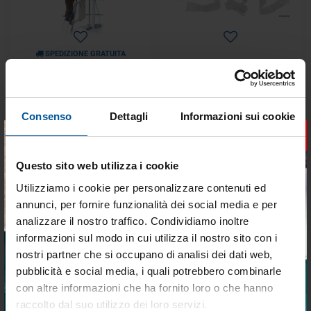
SPEDIZIONE GRATUITA
Gruetta Pieghevole e Girevole
Kit Cinghie Porta Sup e Porta
in Lega Leggera
Passerella
Disponibile
Disponibile
Consenso
Dettagli
Informazioni sui cookie
×
€ 664,16
€ 117,18
€ 464,50
€ 74,38
Questo sito web utilizza i cookie
- 13%
- 13%
Utilizziamo i cookie per personalizzare contenuti ed
annunci, per fornire funzionalità dei social media e per
analizzare il nostro traffico. Condividiamo inoltre
informazioni sul modo in cui utilizza il nostro sito con i
nostri partner che si occupano di analisi dei dati web,
pubblicità e social media, i quali potrebbero combinarle
Tieniti aggiornato sulle
con altre informazioni che ha fornito loro o che hanno
SPEDIZIONE GRATUITA
SPEDIZIONE GRATUITA
migliori occasioni per la tua
T-Top in Lega Leggera
T-TOP professionale in lega
raccolto dal suo utilizzo dei loro servizi.