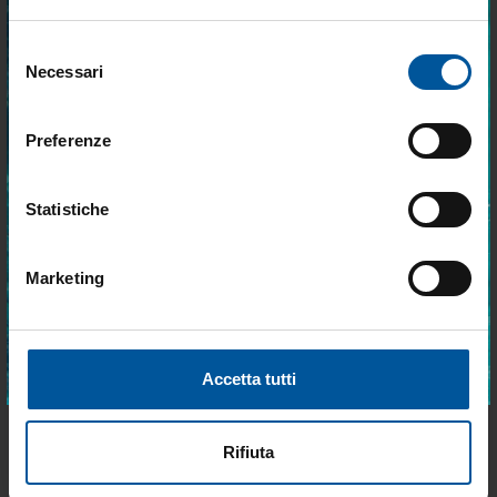
leggera
barca
Non disponibile
Non disponibile
Selezione
Iscriviti alla newsletter e ricevi le offerte più
Necessari
del
vantaggiose e selezionate per chi vive la
€ 502,98
€ 1.166,36
nautica ogni giorno. Con MTO trovi tutto ciò
consenso
€ 436,58
€ 1.012,35
che serve davvero a bordo.
Preferenze
- 15%
- 16%
Statistiche
Marketing
Accetto trattamento dati personali
SPEDIZIONE GRATUITA
Attacco Laterale per Tubo 32
T-Top in Alluminio Retrattile
ISCRIVITI
Accetta tutti
mm
Disponibile
Disponibile
Rifiuta
€ 8,61
€ 402,39
€ 7,36
€ 337,45