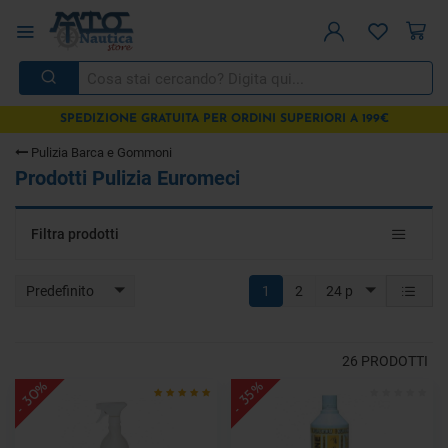
SPEDIZIONE GRATUITA PER ORDINI SUPERIORI A 199€
Pulizia Barca e Gommoni
Prodotti Pulizia Euromeci
Toggle
Filtra prodotti
navigat
Predefinito
1
2
24 p
26
PRODOTTI
- 30%
- 35%