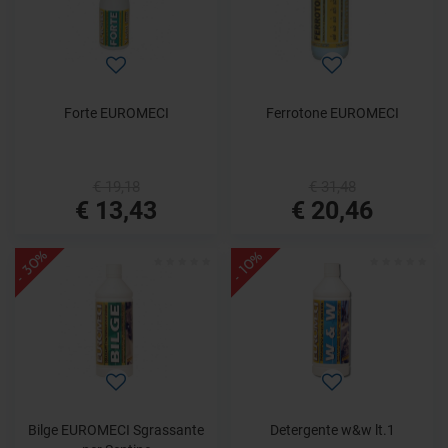
Forte EUROMECI
Ferrotone EUROMECI
€ 19,18
€ 31,48
€ 13,43
€ 20,46
- 30%
- 10%
Bilge EUROMECI Sgrassante
Detergente w&w lt.1