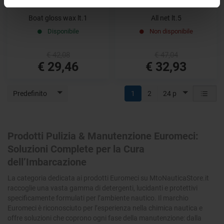
Boat gloss wax lt.1
All net lt.5
Disponibile
Non disponibile
€ 42,08
€ 47,04
€ 29,46
€ 32,93
Predefinito
1
2
24 p
Prodotti Pulizia & Manutenzione Euromeci:
Soluzioni Complete per la Cura
dell’Imbarcazione
La categoria dedicata ai prodotti Euromeci su MtoNauticaStore.it
raccoglie una vasta gamma di detergenti, lucidanti e protettivi
specificamente formulati per l’ambiente nautico. Il marchio
Euromeci è riconosciuto per l’esperienza nella chimica nautica e
offre soluzioni che coprono ogni fase della manutenzione: dalla