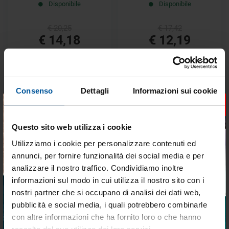
Disponibile
Disponibile
€ 20,25
€ 17,42
€ 14,18
€ 12,19
- 40%
- 30%
Consenso
Dettagli
Informazioni sui cookie
×
Questo sito web utilizza i cookie
Utilizziamo i cookie per personalizzare contenuti ed
All net lt.1
Blu net lt.1
annunci, per fornire funzionalità dei social media e per
Disponibile
Non disponibile
analizzare il nostro traffico. Condividiamo inoltre
informazioni sul modo in cui utilizza il nostro sito con i
€ 16,46
€ 17,43
nostri partner che si occupano di analisi dei dati web,
€ 9,88
€ 12,20
pubblicità e social media, i quali potrebbero combinarle
Tieniti aggiornato sulle
con altre informazioni che ha fornito loro o che hanno