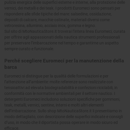
pulizia energica delle superfici esterne e interne, alla protezione delle
vernici, dei metalli e dei teak. I prodotti Euromeci sono pensati per
rispondere alle sfide tipiche del mare: salsedine, ossidazione,
depositi di calcare, macchie ostinate, materiali diversi come
vetroresina, alluminio, acciaio inox, gomma e legno.
Sul sito di MtoNauticaStore.it troverai l’intera linea Euromeci, curata
per offrire agli appassionati della nautica strumenti professionali
per preservare l’imbarcazione nel tempo e garantirne un aspetto
sempre curato e funzionale.
Perché scegliere Euromeci per la manutenzione della
barca
Euromeci si distingue per la qualità delle formulazioni e per
l’attenzione all’ambiente: molte referenze sono realizzate con
tensioattivi ad elevata biodegradabilità e confezioni riciclabili, in
conformità con le normative ambientali per il settore nautico. I
detergenti Euromeci includono soluzioni specifiche per gommoni,
teak, metalli, vernici, sentine, interni e molti altri elementi
dell’imbarcazione. Sullo shop MtoNauticaStore.it li presentiamo in
modo dettagliato, con descrizione delle superfici indicate e consigli
d’uso, in modo che il diportista possa operare in modo sicuro ed
efficace.