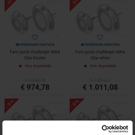
- 22%
- 21%
SPEDIZIONE GRATUITA
SPEDIZIONE GRATUITA
Faro quick challenger delta
Faro quick challenger delta
30w bicolor
45w white
Non disponibile
Non disponibile
€ 1.243,18
€ 1.282,22
€ 974,78
€ 1.011,08
- 21%
- 21%