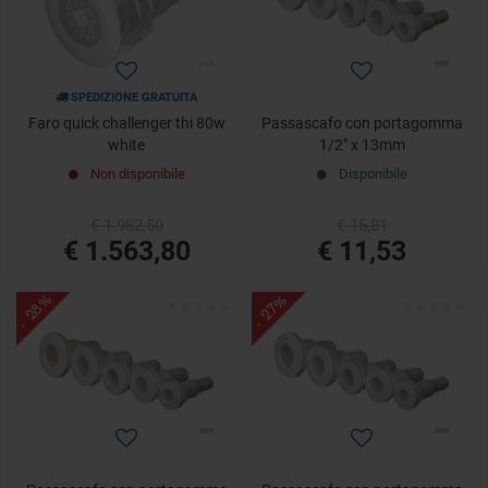
SPEDIZIONE GRATUITA
Faro quick challenger thi 80w
Passascafo con portagomma
white
1/2" x 13mm
Non disponibile
Disponibile
€ 1.982,50
€ 15,81
€ 1.563,80
€ 11,53
- 28%
- 27%