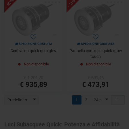
- 22%
- 21%
SPEDIZIONE GRATUITA
SPEDIZIONE GRATUITA
Centralina quick qcc rgbw
Pannello controllo quick rgbw
touch
Non disponibile
Non disponibile
€ 1.201,70
€ 601,46
€ 935,89
€ 473,91
Predefinito
1
2
24 p
Luci Subacquee Quick: Potenza e Affidabilità