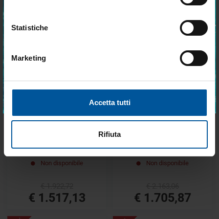
€ 1.762,90
€ 1.842,20
Statistiche
€ 1.460,10
€ 1.453,87
- 21%
- 21%
Marketing
Accetto trattamento dati personali
ISCRIVITI
Accetta tutti
SPEDIZIONE GRATUITA
SPEDIZIONE GRATUITA
Rifiuta
Faro quick challenger delta
Faro quick challenger thi 80w
80w bicolor
bicolor
Non disponibile
Non disponibile
€ 1.922,72
€ 2.163,06
€ 1.517,13
€ 1.705,87