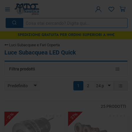
SPEDIZIONE GRATUITA PER ORDINI SUPERIORI A 199€
Luci Subacquee e Fari Coperta
Luce Subacquea LED Quick
Toggle
Filtra prodotti
navigat
Predefinito
1
2
24 p
25
PRODOTTI
- 27%
- 21%