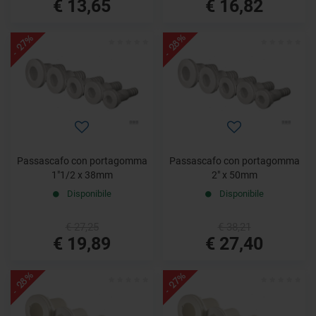
€ 13,65
€ 16,82
- 28%
- 27%
Passascafo con portagomma
Passascafo con portagomma
1"1/2 x 38mm
2" x 50mm
Disponibile
Disponibile
€ 27,25
€ 38,21
€ 19,89
€ 27,40
- 28%
- 27%