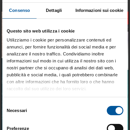
Consenso
Dettagli
Informazioni sui cookie
SPEDIZIONE GRATUITA
SPEDIZIONE GRATUITA
×
Faro quick challenger delta
Faro quick challenger delta
45w bicolor
60w white
Questo sito web utilizza i cookie
Non disponibile
Non disponibile
Utilizziamo i cookie per personalizzare contenuti ed
€ 1.362,74
€ 1.682,38
annunci, per fornire funzionalità dei social media e per
€ 1.072,26
€ 1.327,36
analizzare il nostro traffico. Condividiamo inoltre
informazioni sul modo in cui utilizza il nostro sito con i
- 21%
- 17%
nostri partner che si occupano di analisi dei dati web,
pubblicità e social media, i quali potrebbero combinarle
Tieniti aggiornato sulle
con altre informazioni che ha fornito loro o che hanno
migliori occasioni per la tua
raccolto dal suo utilizzo dei loro servizi.
barca
Selezione
Iscriviti alla newsletter e ricevi le offerte più
SPEDIZIONE GRATUITA
SPEDIZIONE GRATUITA
Necessari
del
vantaggiose e selezionate per chi vive la
Faro quick challenger delta
Faro quick challenger delta
nautica ogni giorno. Con MTO trovi tutto ciò
consenso
60w bicolor
80w white
che serve davvero a bordo.
Preferenze
Non disponibile
Non disponibile