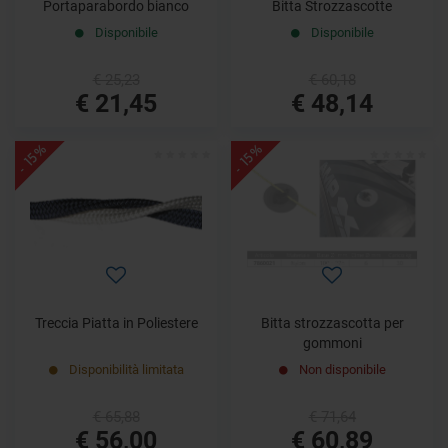
Portaparabordo bianco
Bitta Strozzascotte
Disponibile
Disponibile
€ 25,23
€ 60,18
€ 21,45
€ 48,14
- 15%
- 15%
Treccia Piatta in Poliestere
Bitta strozzascotta per
gommoni
Disponibilità limitata
Non disponibile
€ 65,88
€ 71,64
€ 56,00
€ 60,89