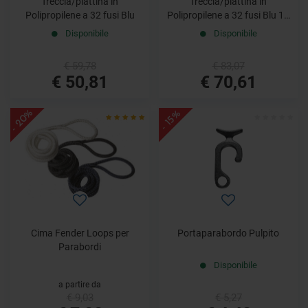
Treccia/piattina in
Treccia/piattina in
Polipropilene a 32 fusi Blu
Polipropilene a 32 fusi Blu 14
mm x 50 m
Disponibile
Disponibile
€ 59,78
€ 83,07
€ 50,81
€ 70,61
- 20%
- 15%
Cima Fender Loops per
Portaparabordo Pulpito
Parabordi
Disponibile
a partire da
€ 9,03
€ 5,27