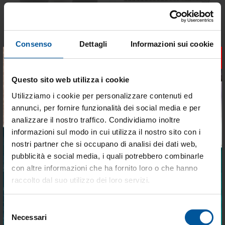
Consenso
Dettagli
Informazioni sui cookie
Cime Piatte Fender Bride in
Doppia Treccia in Poliestere
×
Poliestere per Parabordi
Bianca
Non disponibile
Disponibile
Questo sito web utilizza i cookie
Utilizziamo i cookie per personalizzare contenuti ed
€ 97,60
€ 56,61
€ 82,96
€ 51,66
annunci, per fornire funzionalità dei social media e per
analizzare il nostro traffico. Condividiamo inoltre
informazioni sul modo in cui utilizza il nostro sito con i
- 25%
- 9%
nostri partner che si occupano di analisi dei dati web,
pubblicità e social media, i quali potrebbero combinarle
Tieniti aggiornato sulle
con altre informazioni che ha fornito loro o che hanno
migliori occasioni per la tua
raccolto dal suo utilizzo dei loro servizi.
barca
Selezione
Iscriviti alla newsletter e ricevi le offerte più
Necessari
Cima per ancora in Poliestere
Cima di Ormeggio ad Alta
del
vantaggiose e selezionate per chi vive la