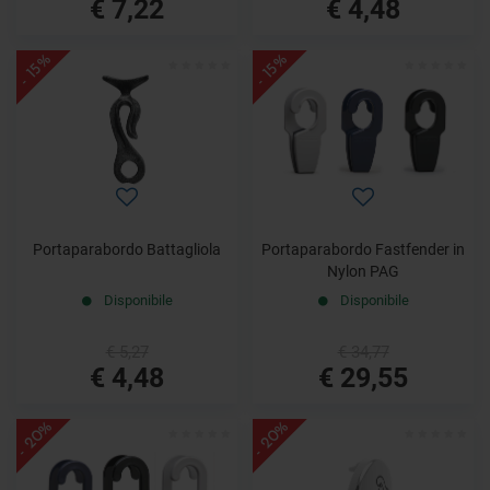
€ 7,22
€ 4,48
- 15%
- 15%
Portaparabordo Battagliola
Portaparabordo Fastfender in
Nylon PAG
Disponibile
Disponibile
€ 5,27
€ 34,77
€ 4,48
€ 29,55
- 20%
- 20%