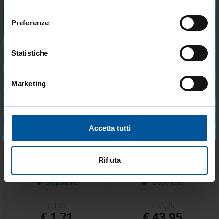
con anima in piombo 10 mm
Tenacità con Occhio Bianca
nautica ogni giorno. Con MTO trovi tutto ciò
consenso
che serve davvero a bordo.
Disponibile
Disponibile
Preferenze
€ 84,30
€ 9,42
€ 63,23
€ 8,58
Statistiche
- 14%
- 6%
Marketing
Accetto trattamento dati personali
ISCRIVITI
Accetta tutti
Cima in Poliestere Alta
Treccia di Ricambio per Fucile
Rifiuta
Tenacità con Occhiello Bianca
Sub Nera
Disponibile
Disponibile
€ 1,82
€ 51,25
€ 1,71
€ 43,95