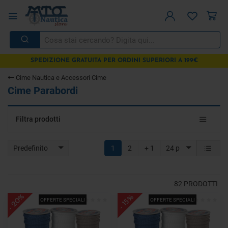
SPEDIZIONE GRATUITA PER ORDINI SUPERIORI A 199€
Cime Nautica e Accessori Cime
Cime Parabordi
Toggle
Filtra prodotti
navigat
Predefinito
1
2
+ 1
24 p
82
PRODOTTI
- 20%
- 15%
OFFERTE SPECIALI
OFFERTE SPECIALI