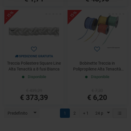
- 15%
- 15%
SPEDIZIONE GRATUITA
Treccia Poliestere Square Line
Bobinette Treccia in
Alta Tenacità a 8 fusi Bianca
Polipropilene Alta Tenacità
Blu
Disponibile
Disponibile
€ 439,29
€ 7,30
€ 373,39
€ 6,20
Predefinito
1
2
+ 1
24 p