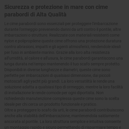
Sicurezza e protezione in mare con cime
parabordi di Alta Qualità
Le cime parabordi sono essenziali per proteggere l'imbarcazione
durante l'ormeggio prevenendo danni da urti contro il pontile, altre
imbarcazioni o strutture. Realizzate con materiali resistenti come
nylon e polipropilene queste cime offrono una protezione duratura
contro abrasioni, impatti e gli agenti atmosferici, rendendole ideali
per l'uso in ambiente marino. Grazie alla loro alta resistenza
all’umidità, al calore e all'usura, le cime parabordi garantiscono una
lunga durata nel tempo mantenendo il tuo scafo sempre protetto.
Disponibili in diverse lunghezze e diametri, queste cime sono
perfette per imbarcazioni di qualsiasi dimensione, dai piccoli
motoscafi agli yacht più grandi. La loro versatilità le rende una
soluzione adatta a qualsiasi tipo di ormeggio, mentre la loro facilità
di installazione le rende comode per ogni diportista. Non
richiedendo manutenzione complessa queste cime sono la scelta
ideale per chi cerca un prodotto funzionale e pratico.
Oltre a proteggere lo scafo da urti, le cime parabordi contribuiscono
anche alla stabilità dell’imbarcazione, mantenendola saldamente
ancorata al pontile. La loro struttura semplice e intuitiva consente
un montaggio rapido e sicuro permettendo di risparmiare tempo e