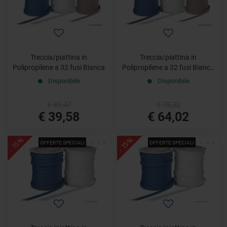
Treccia/piattina in
Treccia/piattina in
Polipropilene a 32 fusi Bianca
Polipropilene a 32 fusi Bianca
14 mm x 50 m
Disponibile
Disponibile
€ 49,47
€ 75,32
€ 39,58
€ 64,02
- 15%
- 15%
OFFERTE SPECIALI
OFFERTE SPECIALI