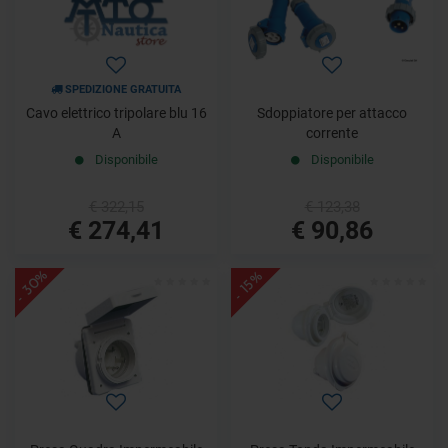
SPEDIZIONE GRATUITA
Cavo elettrico tripolare blu 16
Sdoppiatore per attacco
A
corrente
Disponibile
Disponibile
€ 322,15
€ 123,38
€ 274,41
€ 90,86
- 30%
- 15%