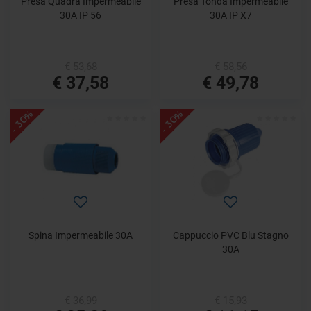
Presa Quadra Impermeabile
Presa Tonda Impermeabile
30A IP 56
30A IP X7
€ 53,68
€ 58,56
€ 37,58
€ 49,78
- 30%
- 30%
Spina Impermeabile 30A
Cappuccio PVC Blu Stagno
30A
€ 36,99
€ 15,93