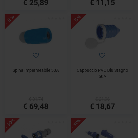
€ 25,89
€ 11,15
- 15%
- 15%
Spina Impermeabile 50A
Cappuccio PVC Blu Stagno
50A
€ 81,74
€ 21,96
€ 69,48
€ 18,67
- 30%
- 30%