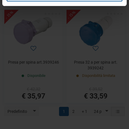
- 15%
- 15%
Presa per spina art.3939246
Presa 32 a per spina art.
3939242
Disponibile
Disponibilità limitata
€ 42,32
€ 39,52
€ 35,97
€ 33,59
Predefinito
1
2
+ 1
24 p