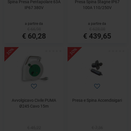
Spina Presa Pentapolare 63A
Presa Spina Stagne IP67
IP67 380V
100A 110/250V
a partire da
a partire da
€ 66,98
€ 628,08
€ 60,28
€ 439,65
- 30%
- 30%
Avvolgicavo Civile PUMA
Presa e Spina Accendisigari
Ø245 Cavo 15m
€ 45,22
€ 7,36