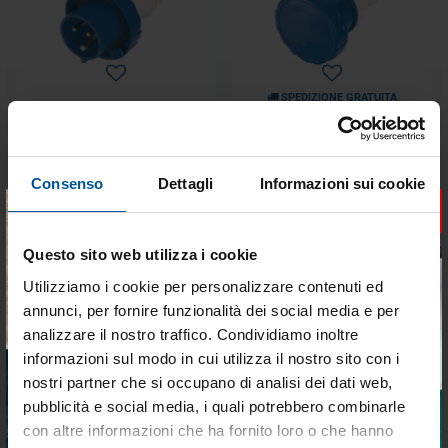
SPEDIZIONE GRATUITA
Spina stagna 63 a per art.
Presa 125 a per spina art.
3939233
3939244
Disponibile
Disponibile
Consenso
Dettagli
Informazioni sui cookie
×
€ 104,90
€ 288,59
€ 89,17
€ 245,30
Questo sito web utilizza i cookie
- 15%
- 15%
Utilizziamo i cookie per personalizzare contenuti ed
annunci, per fornire funzionalità dei social media e per
analizzare il nostro traffico. Condividiamo inoltre
informazioni sul modo in cui utilizza il nostro sito con i
nostri partner che si occupano di analisi dei dati web,
pubblicità e social media, i quali potrebbero combinarle
Tieniti aggiornato sulle
con altre informazioni che ha fornito loro o che hanno
SPEDIZIONE GRATUITA