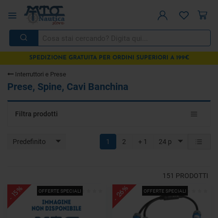
SPEDIZIONE GRATUITA PER ORDINI SUPERIORI A 199€
Interruttori e Prese
Prese, Spine, Cavi Banchina
Toggle
Filtra prodotti
navigat
Predefinito
1
2
+ 1
24 p
151
PRODOTTI
- 26%
- 15%
OFFERTE SPECIALI
OFFERTE SPECIALI