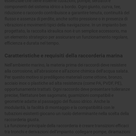
essenziale che tiene insieme tubazioni, pompe, serbatoi e
componenti del sistema idrico a bordo. Ogni giunto, curva, tee,
riduzione o raccordo contribuisce a garantire tenuta, continuità del
flusso e assenza di perdite, anche sotto pressione o in presenza di
vibrazioni e movimenti tipici della navigazione. In un impianto ben
progettato, la raccolta idraulica non è un semplice accessorio, ma
un elemento strategico per assicurare un funzionamento regolare,
efficienza e durata nel tempo.
Caratteristiche e requisiti della raccorderia marina
Nell’ambiente marino, la materia prima dei raccordi deve resistere
alla corrosione, all’abrasione e all’azione chimica dell’acqua salata.
Per questo motivo si prediligono materiali come ottone, bronzo,
acciaio inox o plastiche ad alta resistenza (come PA, PVDF, PE),
opportunamente trattati. Ogni raccordo deve presentare tolleranze
precise, filettature ben sagomate, guarnizioni compatibili e
geometrie adatte al passaggio del flusso idrico. Anche la
modularità, la facilità di montaggio e la compatibilità con le
tubazioni esistenti giocano un ruolo determinante nella scelta della
raccorderia giusta.
La funzione principale della raccorderia è creare transizioni efficaci
tra tronchi e derivazioni dell’impianto: collegare pompe, diramazioni