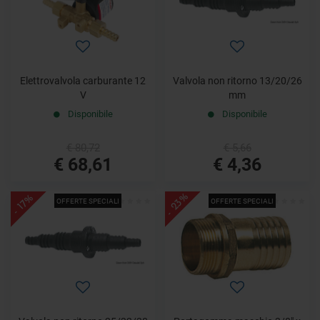
Elettrovalvola carburante 12
Valvola non ritorno 13/20/26
V
mm
Disponibile
Disponibile
€ 80,72
€ 5,66
€ 68,61
€ 4,36
- 23%
- 17%
OFFERTE SPECIALI
OFFERTE SPECIALI