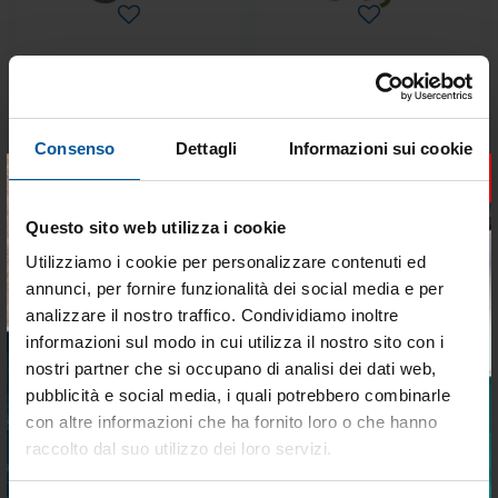
Raccordo t 3/8 pp
Piastra di massa ottone 3/8
Disponibile
€ 5,49
€ 11,32
Consenso
Dettagli
Informazioni sui cookie
€ 5,12
€ 7,92
×
Questo sito web utilizza i cookie
- 10%
- 10%
Utilizziamo i cookie per personalizzare contenuti ed
annunci, per fornire funzionalità dei social media e per
analizzare il nostro traffico. Condividiamo inoltre
informazioni sul modo in cui utilizza il nostro sito con i
nostri partner che si occupano di analisi dei dati web,
pubblicità e social media, i quali potrebbero combinarle
Tieniti aggiornato sulle
Valvoladi non ritorno Ø mm.
Portagomma m 3/8"x15 inox
con altre informazioni che ha fornito loro o che hanno
25/38
migliori occasioni per la tua
raccolto dal suo utilizzo dei loro servizi.
barca
Disponibile
Disponibile