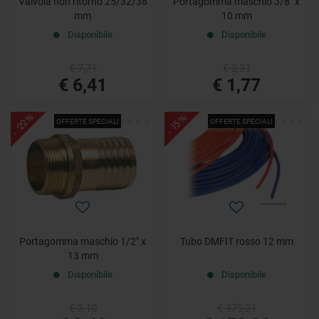
Valvola non ritorno 25/32/38
Portagomma maschio 3/8" x
mm
10 mm
Disponibile
Disponibile
€ 7,71
€ 2,31
€ 6,41
€ 1,77
- 22%
- 15%
OFFERTE SPECIALI
OFFERTE SPECIALI
Portagomma maschio 1/2" x
Tubo DMFIT rosso 12 mm
13 mm
Disponibile
Disponibile
€ 3,10
€ 179,21