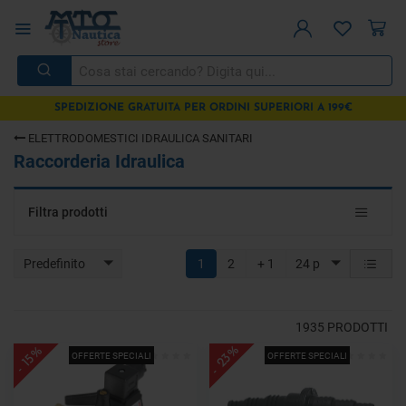
SPEDIZIONE GRATUITA PER ORDINI SUPERIORI A 199€
ELETTRODOMESTICI IDRAULICA SANITARI
Raccorderia Idraulica
Toggle
Filtra prodotti
navigat
Predefinito
1
2
+ 1
24 p
1935
PRODOTTI
- 23%
- 15%
OFFERTE SPECIALI
OFFERTE SPECIALI