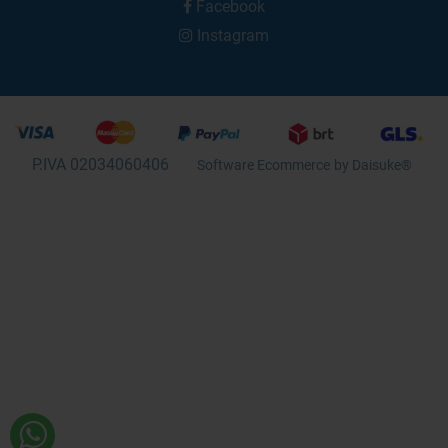
Facebook
Instagram
P.IVA 02034060406
Software Ecommerce
by Daisuke®