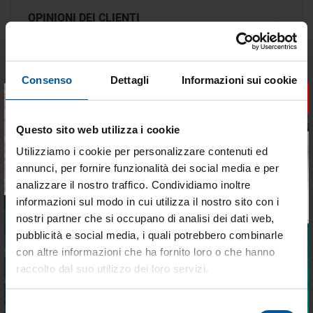
OPINIONI DEI CLIENTI
Devi
accedere
per poter scrivere la tua opinione.
Consenso
Dettagli
Informazioni sui cookie
×
DELLA STESSA CATEGORIA
Questo sito web utilizza i cookie
Utilizziamo i cookie per personalizzare contenuti ed
annunci, per fornire funzionalità dei social media e per
- 15%
- 15%
OFFERTE SPECIALI
OFFERTE SPECIALI
analizzare il nostro traffico. Condividiamo inoltre
informazioni sul modo in cui utilizza il nostro sito con i
nostri partner che si occupano di analisi dei dati web,
pubblicità e social media, i quali potrebbero combinarle
Tieniti aggiornato sulle
con altre informazioni che ha fornito loro o che hanno
migliori occasioni per la tua
raccolto dal suo utilizzo dei loro servizi.
barca
Selezione
Manicotto di collegamento
Raccordo femmina/femmina
Iscriviti alla newsletter e ricevi le offerte più