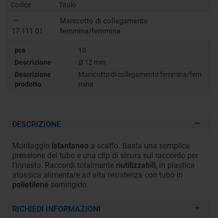
Codice
Titolo
Manicotto di collegamento
17.111.01
femmina/femmina
pcs
10
Descrizione
Ø 12 mm
Descrizione
Manicotto di collegamento femmina/fem
prodotto
mina
DESCRIZIONE
Montaggio
istantaneo
a scatto. Basta una semplice
pressione del tubo e una clip di sicura sul raccordo per
l’innesto. Raccordi totalmente
riutilizzabili
, in plastica
atossica alimentare ad alta resistenza con tubo in
polietilene
semirigido.
RICHIEDI INFORMAZIONI