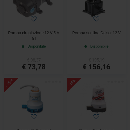
Pompa circolazione 12 V 5 A
Pompa sentina Geiser 12 V
6 l
Disponibile
Disponibile
€ 98,37
€ 195,19
€ 73,78
€ 156,16
- 15%
- 15%