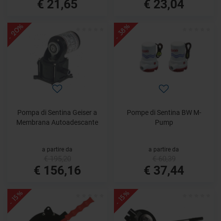
€ 21,65
€ 23,04
- 20%
- 38%
Pompa di Sentina Geiser a
Pompe di Sentina BW M-
Membrana Autoadescante
Pump
a partire da
a partire da
€ 195,20
€ 60,39
€ 156,16
€ 37,44
- 15%
- 15%