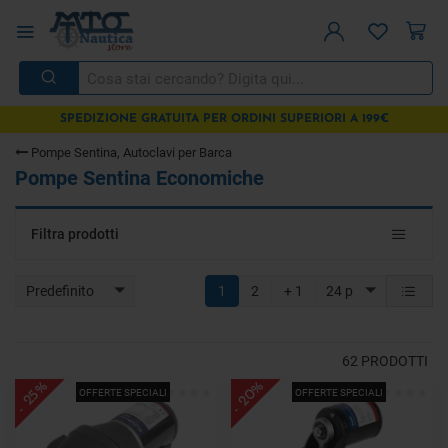
SPEDIZIONE GRATUITA PER ORDINI SUPERIORI A 199€
Pompe Sentina, Autoclavi per Barca
Pompe Sentina Economiche
Toggle
Filtra prodotti
navigat
Predefinito
1
2
+ 1
24 p
62
PRODOTTI
- 20%
- 25%
OFFERTE SPECIALI
OFFERTE SPECIALI