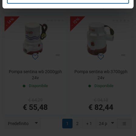
€ 51,33
€ 55,48
- 14%
- 12%
Pompa sentina wb 2000gph
Pompa sentina wb 3700gph
24v
24v
Disponibile
Disponibile
€ 64,29
€ 94,18
€ 55,48
€ 82,44
Predefinito
1
2
+ 1
24 p