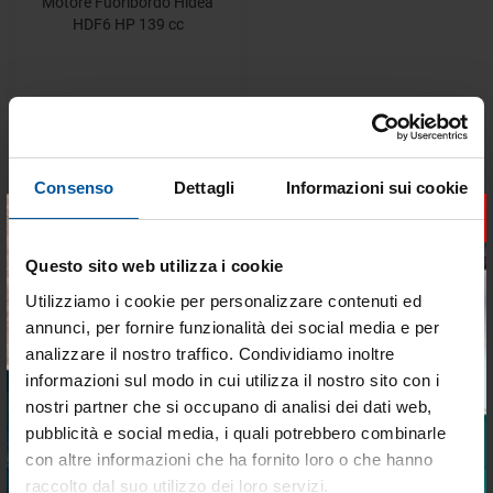
Motore Fuoribordo Hidea
HDF6 HP 139 cc
€ 1.399,00
€ 1.259,00
Consenso
Dettagli
Informazioni sui cookie
Predefinito
24 p
×
Questo sito web utilizza i cookie
Utilizziamo i cookie per personalizzare contenuti ed
annunci, per fornire funzionalità dei social media e per
analizzare il nostro traffico. Condividiamo inoltre
informazioni sul modo in cui utilizza il nostro sito con i
nostri partner che si occupano di analisi dei dati web,
PAGAMENTI RAPIDI E IN
SPEDIZIONE GRATUITA PER
pubblicità e social media, i quali potrebbero combinarle
TOTALE SCUREZZA
ORDINI SUPERIORI A 199€
Tieniti aggiornato sulle
con altre informazioni che ha fornito loro o che hanno
migliori occasioni per la tua
raccolto dal suo utilizzo dei loro servizi.