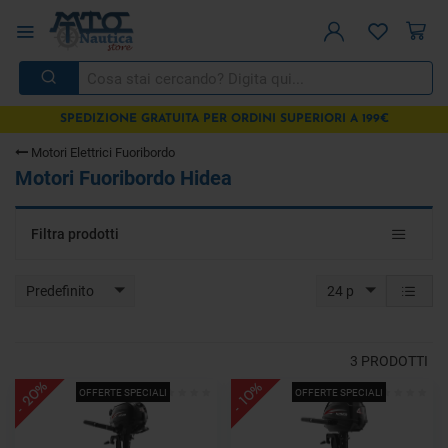
SPEDIZIONE GRATUITA PER ORDINI SUPERIORI A 199€
Motori Elettrici Fuoribordo
Motori Fuoribordo Hidea
Toggle
Filtra prodotti
navigat
Predefinito
24 p
3
PRODOTTI
- 20%
- 10%
OFFERTE SPECIALI
OFFERTE SPECIALI