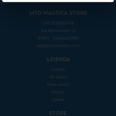
MTO NAUTICA STORE
+39 3332686194
Via Mercadante 15
47841 - Cattolica (RN)
sales@mtonautica.com
AZIENDA
Contatti
Chi siamo
Dove siamo
Privacy
Cookie
STORE