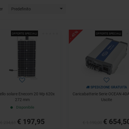
er
Predefinito
- 45%
OFFERTE SPECIALI
OFFERTE SPECIALI
SPEDIZIONE GRATUITA
llo solare Enecom 20 Wp 620x
Caricabatterie Serie OCEAN 40
272 mm
Uscite
Disponibile
€ 197,95
€ 654,5
€ 234,61
€ 1.190,00