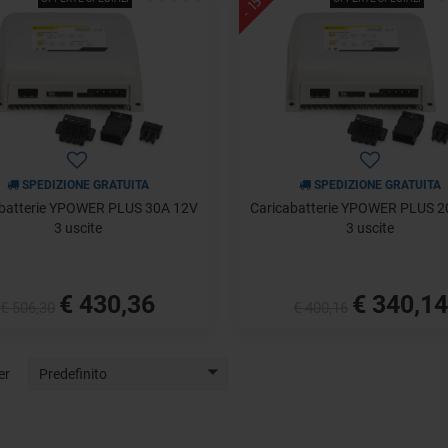
- 15%
SPEDIZIONE GRATUITA
SPEDIZIONE GRATUITA
abatterie YPOWER PLUS 30A 12V
Caricabatterie YPOWER PLUS 2
3 uscite
3 uscite
€ 430,36
€ 340,14
€ 506,30
€ 400,16
er
Predefinito