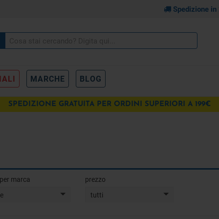
Spedizione in
IALI
MARCHE
BLOG
SPEDIZIONE GRATUITA PER ORDINI SUPERIORI A 199€
a per marca
prezzo
te
tutti