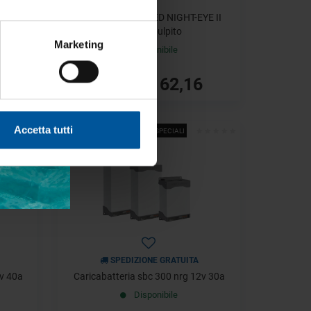
Faro profondità LED NIGHT-EYE II
attacco pulpito
Marketing
Disponibile
€ 162,16
€ 231,65
- 40%
Accetta tutti
OFFERTE SPECIALI
SPEDIZIONE GRATUITA
2v 40a
Caricabatteria sbc 300 nrg 12v 30a
Disponibile