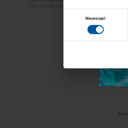
ogni uscita più piacevole e sicura.
Stacca
Selezione
Necessari
del
consenso
Acc
- 40%
Caric