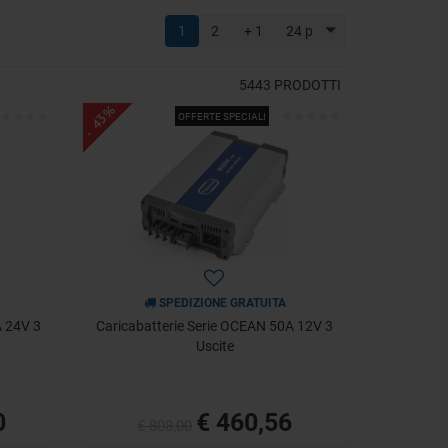
1
2
+ 1
24 p
5443
PRODOTTI
- 43%
OFFERTE SPECIALI
SPEDIZIONE GRATUITA
A 24V 3
Caricabatterie Serie OCEAN 50A 12V 3
Uscite
0
€ 460,56
€ 808,00