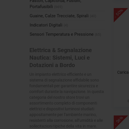
Faston, Capicorda, Fusibili,
Portafusibili
(669)
- 50%
Guaine, Calze Trecciate, Spirali
(40)
Indicatori Digitali
(4)
Sensori Temperatura e Pressione
(65)
Elettrica & Segnalazione
Nautica: Sistemi, Luci e
Dotazioni a Bordo
Carica
Un impianto elettrico efficiente e un
sistema di segnalazione affidabile sono
fondamentali per garantire sicurezza e
comfort durante la navigazione. In questa
categoria del nostro store trovi un
assortimento completo di componenti
elettrici e dispositivi luminosi studiati
appositamente per l’ambiente marino,
- 26%
resistenti alla corrosione, all’umidità e alle
sollecitazioni tipiche della vita in mare.