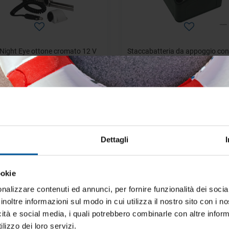
Night Eye ottone cromato 12 V
Staccabatteria da appoggio con
estraibile
Disponibile
Disponibile
€ 115,86
€ 19,67
€ 173,09
€ 24,03
- 19%
OFFERTE SPECIALI
OFFERTE SPECIALI
Dettagli
ookie
iti aggiornato sulle migliori occasioni pe
barca
nalizzare contenuti ed annunci, per fornire funzionalità dei socia
inoltre informazioni sul modo in cui utilizza il nostro sito con i 
ti alla newsletter e ricevi le offerte più vantaggiose e selezionate 
icità e social media, i quali potrebbero combinarle con altre inform
 nautica ogni giorno. Con MTO trovi tutto ciò che serve davvero 
lizzo dei loro servizi.