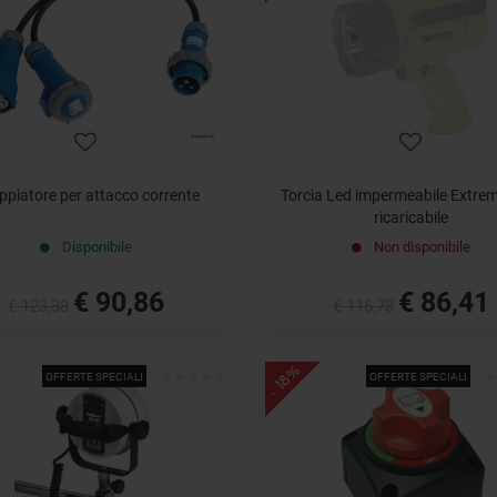
ppiatore per attacco corrente
Torcia Led impermeabile Extre
ricaricabile
Disponibile
Non disponibile
€ 90,86
€ 86,41
€ 123,38
€ 116,78
- 18%
OFFERTE SPECIALI
OFFERTE SPECIALI