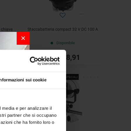
 chiave
Staccabatteria compact 32 V DC 100 A
×
Disponibile
€ 8,91
€ 11,55
- 30%
OFFERTE SPECIALI
Informazioni sui cookie
r la
l media e per analizzare il
nostri partner che si occupano
per chi
azioni che ha fornito loro o
a bordo.