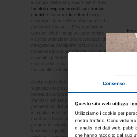
luminosa. Nel nostro assortimento trovi
fanali di navigazione certificati
,
trombe
nautiche
, lanterne e
luci di cortesia
per
esterni ed interni delle migliori marche. Le
moderne tecnologie LED garantiscono
Faro 
consumi ridotti, maggiore autonomia e
visibilità ottimale in tutte le condizioni di
navigazione, dal diporto notturno alla
traversata in acque trafficate. Sono inoltre
disponibili plafoniere per cabine, faretti da
coperta e luci subacquee, ideali per unire
funzionalità, estetica e comfort a bordo.
- 21%
Ogni prodotto della sezione elettrica e
Consenso
segnalazione presente su
MtoNauticaStore è conforme agli
standard richiesti per la navigazione,
Questo sito web utilizza i c
Tien
permettendo di mantenere l’imbarcazione
in regola con le normative di sicurezza
tua 
Utilizziamo i cookie per perso
marittima. Un sistema elettrico ben
nostro traffico. Condividiamo 
progettato, combinato a dotazioni
Iscrivi
di analisi dei dati web, pubbl
luminose di qualità, riduce i rischi e
vive la
che hanno raccolto dal suo uti
migliora l’esperienza di bordo, rendendo