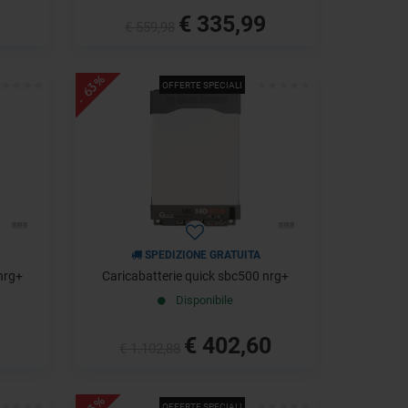
€ 335,99
€ 559,98
- 63%
OFFERTE SPECIALI
SPEDIZIONE GRATUITA
nrg+
Caricabatterie quick sbc500 nrg+
Disponibile
€ 402,60
€ 1.102,88
OFFERTE SPECIALI