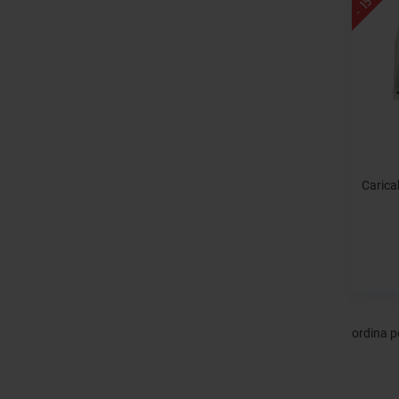
- 15%
Caric
ordina p