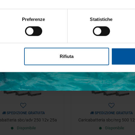
SPEDIZIONE GRATUITA
batteria marino Heavy Duty 280
Cavo bipolare 4 mm²
A continui
Preferenze
Statistiche
Disponibile
Disponibile
€ 27,93
€ 230,67
€ 35,33
€ 285,87
etto trattamento dati personali
- 55%
Rifiuta
OFFERTE SPECIALI
OFFERTE SPECIALI
ISCRIVITI
SPEDIZIONE GRATUITA
SPEDIZIONE GRATUITA
abatteria sbc/adv 250 12v 25a
Caricabatteria sbc/nrg 500 1
Disponibile
Disponibile