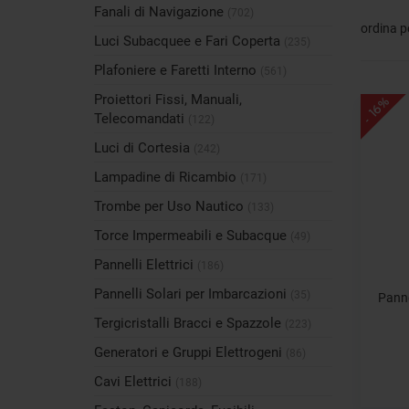
Fanali di Navigazione
(702)
ordina p
Luci Subacquee e Fari Coperta
(235)
Plafoniere e Faretti Interno
(561)
Proiettori Fissi, Manuali,
- 16%
Telecomandati
(122)
Luci di Cortesia
(242)
Lampadine di Ricambio
(171)
Trombe per Uso Nautico
(133)
Torce Impermeabili e Subacque
(49)
Pannelli Elettrici
(186)
Pannelli Solari per Imbarcazioni
(35)
Panne
Tergicristalli Bracci e Spazzole
(223)
Generatori e Gruppi Elettrogeni
(86)
Cavi Elettrici
(188)