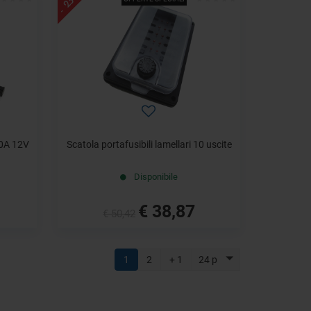
- 23%
0A 12V
Scatola portafusibili lamellari 10 uscite
Disponibile
€ 38,87
€ 50,42
1
2
+ 1
24 p