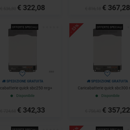
€ 322,08
€ 367,28
€ 536,80
€ 816,18
- 53%
OFFERTE SPECIALI
OFFERTE SPECIALI
SPEDIZIONE GRATUITA
SPEDIZIONE GRATUITA
icabatterie quick sbc250 nrg+
Caricabatterie quick sbc300 
Disponibile
Disponibile
€ 342,33
€ 357,22
€ 724,68
€ 756,40
OFFERTE SPECIALI
OFFERTE SPECIALI