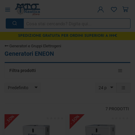
SPEDIZIONE GRATUITA PER ORDINI SUPERIORI A 199€
Generatori e Gruppi Elettrogeni
Generatori ENEON
Toggle
Filtra prodotti
navigat
Predefinito
24 p
7
PRODOTTI
- 30%
- 30%