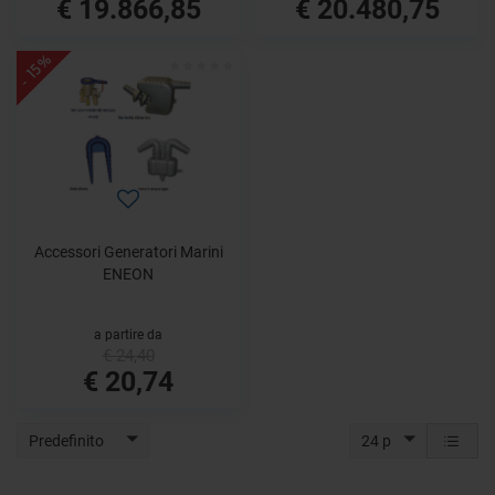
€ 19.866,85
€ 20.480,75
- 15%
Accessori Generatori Marini
ENEON
a partire da
€ 24,40
€ 20,74
Predefinito
24 p