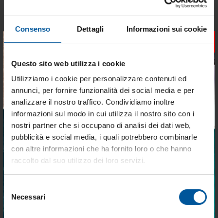
Giubbotti di Salvataggio
Veleria San Giorgio
Consenso
Dettagli
Informazioni sui cookie
×
€ 20,04
€ 30,50
€ 10,49
€ 27,45
Questo sito web utilizza i cookie
Utilizziamo i cookie per personalizzare contenuti ed
DELLA STESSA CATEGORIA
annunci, per fornire funzionalità dei social media e per
analizzare il nostro traffico. Condividiamo inoltre
informazioni sul modo in cui utilizza il nostro sito con i
- 40%
- 59%
OFFERTE SPECIALI
OFFERTE SPECIALI
nostri partner che si occupano di analisi dei dati web,
pubblicità e social media, i quali potrebbero combinarle
Tieniti aggiornato sulle
con altre informazioni che ha fornito loro o che hanno
migliori occasioni per la tua
raccolto dal suo utilizzo dei loro servizi.
barca
Selezione
Iscriviti alla newsletter e ricevi le offerte più
Necessari
del
vantaggiose e selezionate per chi vive la
Salvagente Autogonfiabile
Kit Salvagente Autogonfiabile
nautica ogni giorno. Con MTO trovi tutto ciò
consenso
150N Skipper
Air Bag Smart 150N con Luce