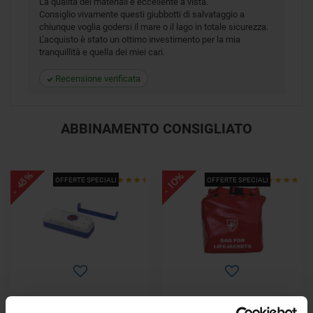
La qualità dei materiali è eccellente a vista.
Consiglio vivamente questi giubbotti di salvataggio a
chiunque voglia godersi il mare o il lago in totale sicurezza.
L'acquisto è stato un ottimo investimento per la mia
tranquillità e quella dei miei cari.
Recensione verificata
ABBINAMENTO CONSIGLIATO
- 48%
- 10%
OFFERTE SPECIALI
OFFERTE SPECIALI
Luce Led Automatica per
Borsa per Air Bag Smart