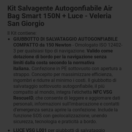
Kit Salvagente Autogonfiabile Air
Bag Smart 150N + Luce - Veleria
San Giorgio
Il Kit contiene:
GIUBBOTTO DI SALVATAGGIO AUTOGONFIABILE
COMPATTO da 150 Newton
- Omologato ISO 12402-
3 per qualsiasi tipo di navigazione.
V
alido come
dotazione di bordo per la navigazione senza
limiti
dalla costa secondo la normativa
italiana.
Confezione in PE sottovuoto con apertura a
strappo. Concepito per massimizzare efficienza,
ingombri e ridurre al minimo i costi. Il giubbotto di
salvataggio sottovuoto autogonfiabile, il più
compatto al mondo, integra l’etichetta
NFC VSG
RescueID
, che consente di leggere e aggiornare dati
personali, informazioni sull’imbarcazione e contatti
d’emergenza senza aprire la confezione. Include la
funzione SOS con geolocalizzazione, unendo
sicurezza, tecnologia e praticità a bordo.
LUCE VSG L001
per giubbotti di salvataggio