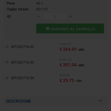
Peso
40 +
Taglia Torace
80/125
Qt.
AGGIUNGI AL CARRELLO
€ 441.15
MTO03716-02
€ 264.69
-40%
€ 661.73
MTO03716-03
€ 397.04
-40%
€ 35.00
MTO03716-04
€ 29.75
-15%
DESCRIZIONE