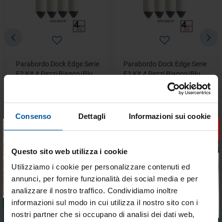
Parabordo Dock Edge Serie
Parabordo Dock Edge Serie
F2 Kit 4 Pezzi Bianco/Blu Ø
F3 Kit 4 Pezzi Bianco/Blu Ø
220 x 610 mm
220 x 750 mm
€ 192,76
€ 224,48
Consenso
Dettagli
Informazioni sui cookie
€ 100,24
€ 116,73
×
Questo sito web utilizza i cookie
DELLA STESSA CATEGORIA
Utilizziamo i cookie per personalizzare contenuti ed
annunci, per fornire funzionalità dei social media e per
analizzare il nostro traffico. Condividiamo inoltre
- 48%
- 48%
OFFERTE SPECIALI
OFFERTE SPECIALI
informazioni sul modo in cui utilizza il nostro sito con i
nostri partner che si occupano di analisi dei dati web,