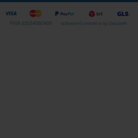
P.IVA 02034060406
Software Ecommerce
by Daisuke®