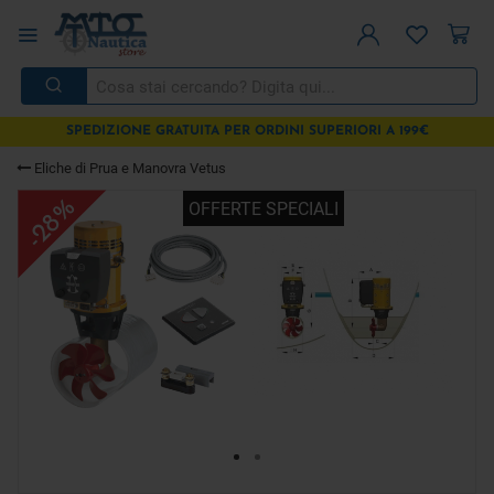
SPEDIZIONE GRATUITA PER ORDINI SUPERIORI A 199€
Eliche di Prua e Manovra Vetus
-28%
OFFERTE SPECIALI