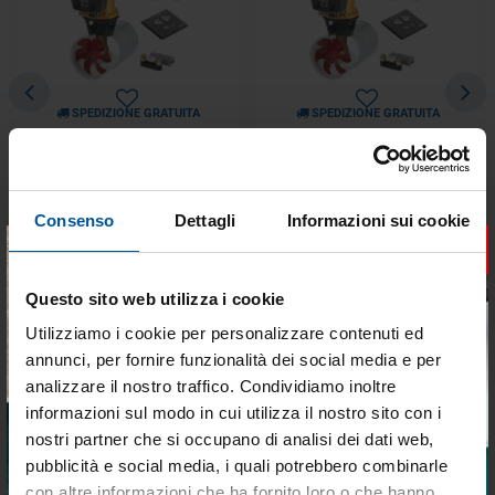
SPEDIZIONE GRATUITA
SPEDIZIONE GRATUITA
Kit Completo Elica di Prua
Kit Completo Elica di Prua
Vetus BOW 25 Kgf 12V
Vetus BOW 45 Kgf 12V
Tunnel Ø 110 mm
Tunnel Ø 125 mm
Consenso
Dettagli
Informazioni sui cookie
×
€ 1.600,64
€ 2.183,80
€ 1.200,48
€ 1.572,34
Questo sito web utilizza i cookie
Utilizziamo i cookie per personalizzare contenuti ed
DELLA STESSA CATEGORIA
annunci, per fornire funzionalità dei social media e per
analizzare il nostro traffico. Condividiamo inoltre
informazioni sul modo in cui utilizza il nostro sito con i
- 28%
- 28%
nostri partner che si occupano di analisi dei dati web,
OFFERTE SPECIALI
OFFERTE SPECIALI
pubblicità e social media, i quali potrebbero combinarle
Tieniti aggiornato sulle
con altre informazioni che ha fornito loro o che hanno