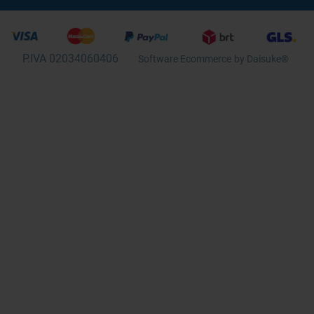
P.IVA 02034060406
Software Ecommerce
by Daisuke®