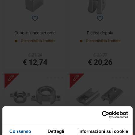
Cubo in zinco per omc
Placca doppia
Disponibilità limitata
Disponibilità limitata
€ 21,24
€ 33,77
€ 12,74
€ 20,26
- 40%
- 40%
Collare omc
Placca diabolo
Consenso
Dettagli
Informazioni sui cookie