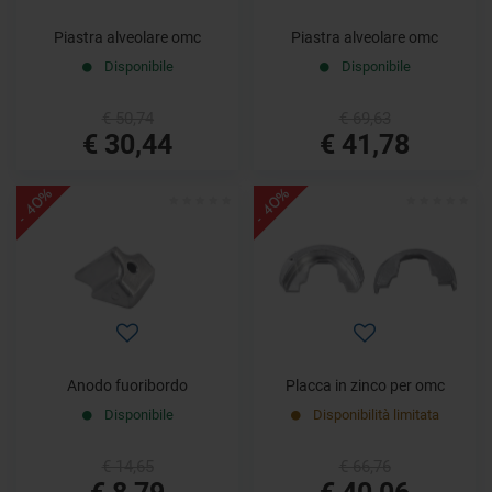
Piastra alveolare omc
Piastra alveolare omc
Disponibile
Disponibile
€ 50,74
€ 69,63
€ 30,44
€ 41,78
- 40%
- 40%
Anodo fuoribordo
Placca in zinco per omc
Disponibile
Disponibilità limitata
€ 14,65
€ 66,76
€ 8,79
€ 40,06