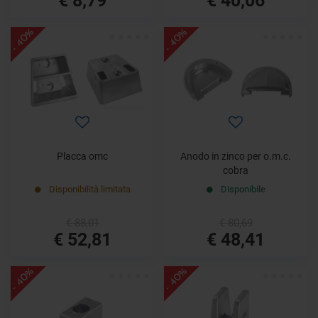
- 40%
- 40%
Placca omc
Anodo in zinco per o.m.c.
cobra
Disponibilità limitata
Disponibile
€ 88,01
€ 80,69
€ 52,81
€ 48,41
- 40%
- 40%