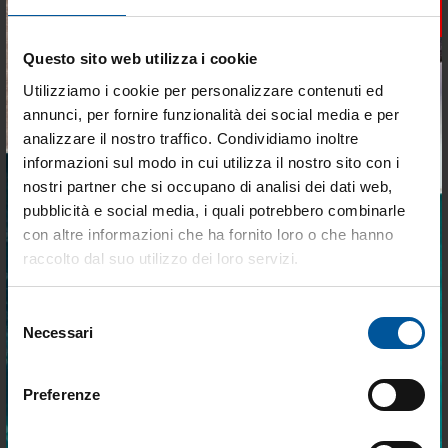
Disponibilità limitata
Disponibile
×
€ 24,55
€ 50,74
Questo sito web utilizza i cookie
€ 14,73
€ 30,44
Utilizziamo i cookie per personalizzare contenuti ed
annunci, per fornire funzionalità dei social media e per
- 40%
- 40%
analizzare il nostro traffico. Condividiamo inoltre
informazioni sul modo in cui utilizza il nostro sito con i
nostri partner che si occupano di analisi dei dati web,
pubblicità e social media, i quali potrebbero combinarle
Tieniti aggiornato sulle
con altre informazioni che ha fornito loro o che hanno
migliori occasioni per la tua
raccolto dal suo utilizzo dei loro servizi.
barca
Barra in zinco
Placca
Selezione
Iscriviti alla newsletter e ricevi le offerte più
Disponibile
Disponibile
Necessari
del
vantaggiose e selezionate per chi vive la
nautica ogni giorno. Con MTO trovi tutto ciò
consenso
€ 53,35
€ 13,70
che serve davvero a bordo.
€ 32,01
€ 8,22
Preferenze