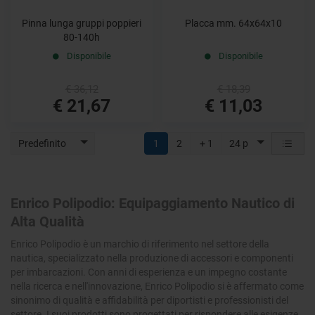
Pinna lunga gruppi poppieri
Placca mm. 64x64x10
80-140h
Disponibile
Disponibile
€ 36,12
€ 18,39
€ 21,67
€ 11,03
Predefinito
1
2
+ 1
24 p
Enrico Polipodio: Equipaggiamento Nautico di
Alta Qualità
Enrico Polipodio è un marchio di riferimento nel settore della
nautica, specializzato nella produzione di accessori e componenti
per imbarcazioni. Con anni di esperienza e un impegno costante
nella ricerca e nell'innovazione, Enrico Polipodio si è affermato come
sinonimo di qualità e affidabilità per diportisti e professionisti del
settore. I suoi prodotti sono progettati per rispondere alle esigenze