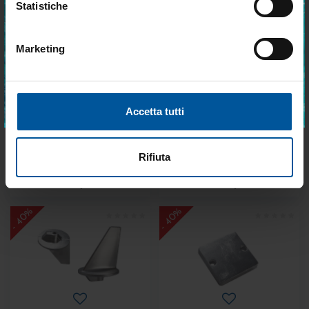
- 40%
- 40%
Statistiche
Marketing
Accetto trattamento dati personali
ISCRIVITI
Accetta tutti
Rondella in zinco
Pinna corta 50hp
Disponibile
Non disponibile
Rifiuta
€ 12,07
€ 29,27
€ 7,24
€ 17,56
- 40%
- 40%