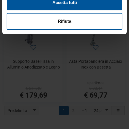
Accetta tutti
- 15%
- 5%
Rifiuta
Supporto Base Fissa in
Asta Portabandiera in Acciaio
Alluminio Anodizzato e Legno
Inox con Basetta
a partire da
€ 211,40
€ 73,44
€ 179,69
€ 69,77
Predefinito
1
2
+ 1
24 p