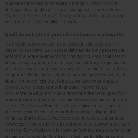
rapidamente in caso di necessità. Il marchio Trem cura ogni
dettaglio, dalla qualità della zip al fissaggio della borsa, fino alla
chiarezza delle etichette all’interno, contribuendo a rendere ogni
uscita in mare più tranquilla e ordinata.
Qualità costruttiva, praticità e sicurezza integrata
Trem significa combinazione tra accessori ben progettati e
versatilità operativa. Le proposte del marchio sono pensate per
adattarsi alle diverse imbarcazioni da diporto, dai piccoli natanti
fino a unità più grandi, offrendo soluzioni adatte per ogni tipo di
uso: relax, escursione, pesca o navigazione costiera. La struttura
compatta delle sue borse per dotazioni obbligatorie consente di
riporle in modo efficiente nella barca, senza occupare spazio
eccessivo, e di essere pronte in qualsiasi momento. La
manutenzione e il controllo della dotazione diventano operazioni
rapide grazie all’organizzazione pensata dal marchio. Acquistare
Trem su MtoNauticaStore.it significa scegliere un marchio che
unisce accessori tecnici, compatibilità marina e disponibilità
completa di articoli. Le schede prodotto dello store contengono
informazioni chiare sulle misure, sul contenuto, sui materiali e sulle
modalità d’uso, facilitando la scelta dell’armatore e assicurando un
acquisto consapevole. Con Trem, l’allestimento della barca e la