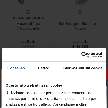
SPEDIZIONE GRATUITA
Musone di Prua
Rulli Pulegge di Ricambio per
Autobloccante
Musoni
a partire da
a partire da
€ 6,08
€ 329,40
€ 279,99
- 20%
- 15%
Consenso
Dettagli
Informazioni sui cookie
×
Questo sito web utilizza i cookie
Utilizziamo i cookie per personalizzare contenuti ed
annunci, per fornire funzionalità dei social media e per
analizzare il nostro traffico. Condividiamo inoltre
Redance in Acciaio Inox
Molla Standard in Acciaio