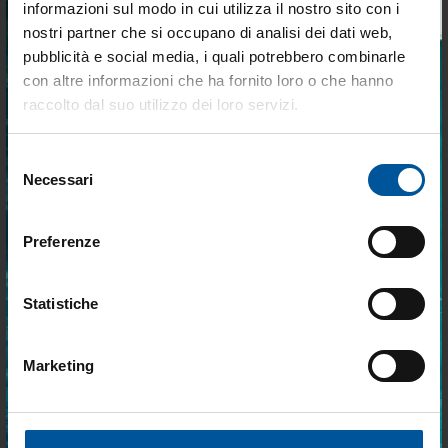
Inox
informazioni sul modo in cui utilizza il nostro sito con i
nostri partner che si occupano di analisi dei dati web,
pubblicità e social media, i quali potrebbero combinarle
a partire da
a partire da
Tieniti aggiornato sulle
€ 0,20
€ 15,86
con altre informazioni che ha fornito loro o che hanno
€ 0,16
€ 13,48
migliori occasioni per la tua
raccolto dal suo utilizzo dei loro servizi.
barca
- 15%
- 5%
Selezione
Iscriviti alla newsletter e ricevi le offerte più
Necessari
del
vantaggiose e selezionate per chi vive la
nautica ogni giorno. Con MTO trovi tutto ciò
consenso
che serve davvero a bordo.
Preferenze
Statistiche
Boa Galleggiante per
Supporto Motore Ausiliario
Segnalazione Corsie
per Plancetta Regolabile
Standard
Marketing
Accetto trattamento dati personali
a partire da
€ 7,53
€ 95,16
€ 7,15
€ 80,89
ISCRIVITI