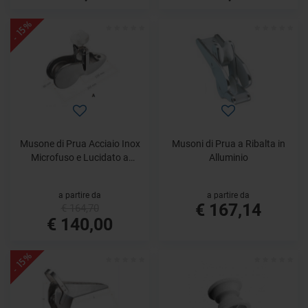
- 15%
Musone di Prua Acciaio Inox
Musoni di Prua a Ribalta in
Microfuso e Lucidato a
Alluminio
Specchio
a partire da
a partire da
€ 167,14
€ 164,70
€ 140,00
- 15%