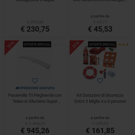
CE
a partire da
€ 355,00
€ 60,71
€ 230,75
€ 45,53
- 35%
- 35%
OFFERTE SPECIALI
OFFERTE SPECIALI
SPEDIZIONE GRATUITA
Passerella Tri Pieghevole con
Kit Dotazioni di Sicurezza
Telaio in Alluminio Super
Entro 3 Miglia 4 o 6 persone
Leggero
a partire da
a partire da
€ 1.454,24
€ 249,00
€ 945,26
€ 161,85