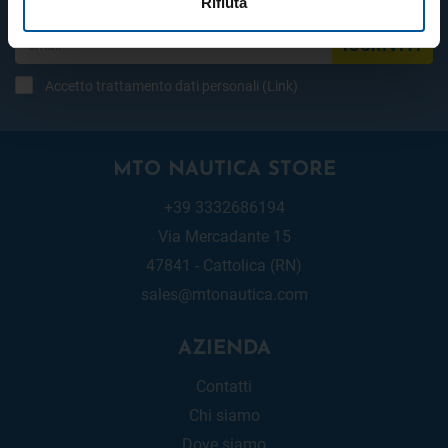
Rifiuta
ISCRIVITI
Accetto trattamento dati personali (
Link
)
MTO NAUTICA STORE
+39 3332686194
Via Mercadante 15
47841 - Cattolica (RN)
sales@mtonautica.com
AZIENDA
Contatti
Chi siamo
Dove siamo