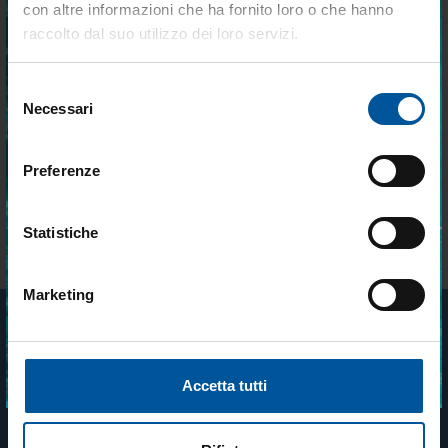
Tieniti aggiornato sulle
con altre informazioni che ha fornito loro o che hanno
migliori occasioni per la tua
raccolto dal suo utilizzo dei loro servizi.
barca
PAGAMENTI RAPIDI E IN TOTALE
SPEDIZIONE GRATUITA PER
SCUREZZA
ORDINI SUPERIORI A 199€
Selezione
Iscriviti alla newsletter e ricevi le offerte più
Necessari
del
vantaggiose e selezionate per chi vive la
nautica ogni giorno. Con MTO trovi tutto ciò
consenso
che serve davvero a bordo.
Preferenze
ACQUISTI RAPIDI SENZA
ASSISTENZA CLIENTI TRAMITE
Statistiche
REGISTRAZIONE
WHATSAPP
Marketing
Accetto trattamento dati personali
Email Newsletter
ISCRIVITI
Iscriviti gratuitamente alla nostra newsletter
Accetta tutti