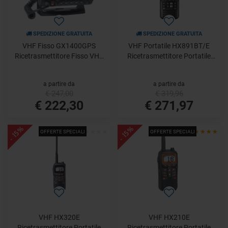
SPEDIZIONE GRATUITA
SPEDIZIONE GRATUITA
VHF Fisso GX1400GPS
VHF Portatile HX891BT/E
Ricetrasmettitore Fisso VHF
Ricetrasmettitore Portatile
con GPS, ITU classe D
VHF, DSC classe H, 6W
Standard Horizon
Standard Horizon
a partire da
a partire da
€ 247,00
€ 319,96
€ 222,30
€ 271,97
- 15%
- 15%
OFFERTE SPECIALI
OFFERTE SPECIALI
VHF HX320E
VHF HX210E
Ricetrasmettitore Portatile
Ricetrasmettitore Portatile