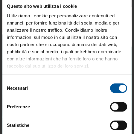
Ricetrasmettitore Portatile
Questo sito web utilizza i cookie
VHF INTRINSICALLY SAFE
Standard Horizon
Utilizziamo i cookie per personalizzare contenuti ed
a partire da
€ 385,00
annunci, per fornire funzionalità dei social media e per
€ 327,25
analizzare il nostro traffico. Condividiamo inoltre
informazioni sul modo in cui utilizza il nostro sito con i
nostri partner che si occupano di analisi dei dati web,
Predefinito
24 p
pubblicità e social media, i quali potrebbero combinarle
Tieniti aggiornato sulle
con altre informazioni che ha fornito loro o che hanno
migliori occasioni per la tua
raccolto dal suo utilizzo dei loro servizi.
Standard Horizon: eccellenza nella
barca
comunicazione e sicurezza in mare
Selezione
Iscriviti alla newsletter e ricevi le offerte più
Necessari
Standard Horizon è un marchio leader nel settore dell’elettronica
del
vantaggiose e selezionate per chi vive la
nautica, riconosciuto in tutto il mondo per la qualità, l’affidabilità e
nautica ogni giorno. Con MTO trovi tutto ciò
consenso
l’innovazione dei suoi sistemi di comunicazione marini. Da decenni,
che serve davvero a bordo.
l’azienda si dedica alla progettazione di radio VHF, GPS e strumenti
Preferenze
di bordo pensati per garantire prestazioni elevate, sicurezza e
semplicità d’uso in ogni condizione di navigazione. Ogni prodotto
nasce dall’esperienza di ingegneri specializzati e dall’ascolto delle
Statistiche
esigenze di diportisti e professionisti, per offrire apparecchiature