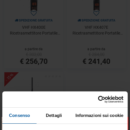
SPEDIZIONE GRATUITA
SPEDIZIONE GRATUITA
VHF HX400E
VHF HX407E
Ricetrasmettitore Portatile
Ricetrasmettitore Portatile
VHF commercial grade con
UHF commercial grade on-
canali LMR Standard Horizon
board Standard Horizon
a partire da
a partire da
€ 302,00
€ 284,00
€ 256,70
€ 241,40
- 15%
Consenso
Dettagli
Informazioni sui cookie
SPEDIZIONE GRATUITA
×
VHF HX400IS