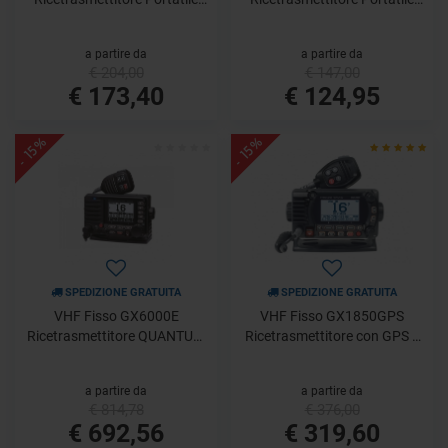
Standard Horizon
VHF galleggiante Standard
Horizon
a partire da
a partire da
€ 204,00
€ 147,00
€ 173,40
€ 124,95
- 15%
- 15%
SPEDIZIONE GRATUITA
SPEDIZIONE GRATUITA
VHF Fisso GX6000E
VHF Fisso GX1850GPS
Ricetrasmettitore QUANTUM
Ricetrasmettitore con GPS e
con AIS e GPS Standard
compatibilità NMEA2000
Horizon
Standard Horizon
a partire da
a partire da
€ 814,78
€ 376,00
€ 692,56
€ 319,60