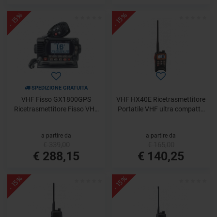
- 15%
- 15%
SPEDIZIONE GRATUITA
VHF Fisso GX1800GPS
VHF HX40E Ricetrasmettitore
Ricetrasmettitore Fisso VHF
Portatile VHF ultra compatto
con GPS, ITU classe D
Standard Horizon
Standard Horizon
a partire da
a partire da
€ 339,00
€ 165,00
€ 288,15
€ 140,25
- 15%
- 15%