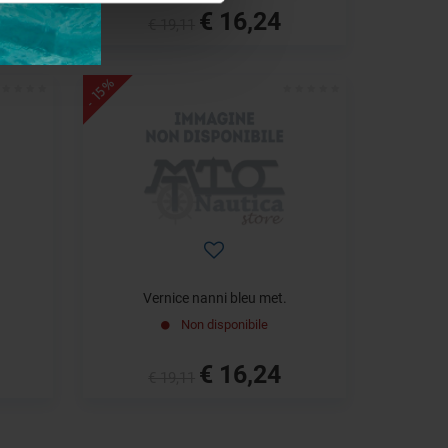
€ 16,24
€ 19,11
- 15%
Vernice nanni bleu met.
Non disponibile
€ 16,24
€ 19,11