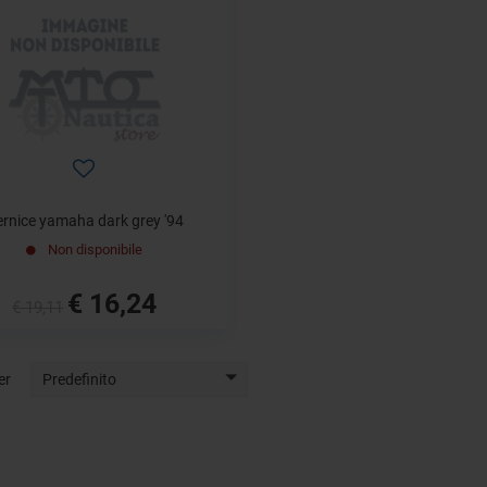
rnice yamaha dark grey '94
Non disponibile
€ 16,24
€ 19,11
er
Predefinito