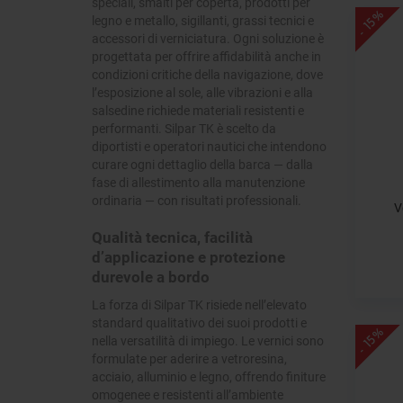
speciali, smalti per coperta, prodotti per
- 15%
legno e metallo, sigillanti, grassi tecnici e
accessori di verniciatura. Ogni soluzione è
progettata per offrire affidabilità anche in
condizioni critiche della navigazione, dove
l’esposizione al sole, alle vibrazioni e alla
salsedine richiede materiali resistenti e
performanti. Silpar TK è scelto da
diportisti e operatori nautici che intendono
curare ogni dettaglio della barca — dalla
fase di allestimento alla manutenzione
ordinaria — con risultati professionali.
V
Qualità tecnica, facilità
d’applicazione e protezione
durevole a bordo
La forza di Silpar TK risiede nell’elevato
standard qualitativo dei suoi prodotti e
- 15%
nella versatilità di impiego. Le vernici sono
formulate per aderire a vetroresina,
acciaio, alluminio e legno, offrendo finiture
omogenee e resistenti all’ambiente