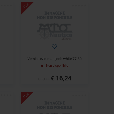
- 15%
Vernice evin-man-jonh white 77-80
Non disponibile
€ 16,24
€ 19,11
- 15%