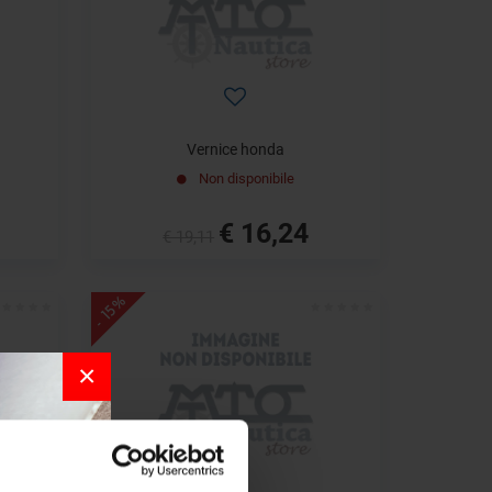
Vernice honda
Non disponibile
€ 16,24
€ 19,11
- 15%
×