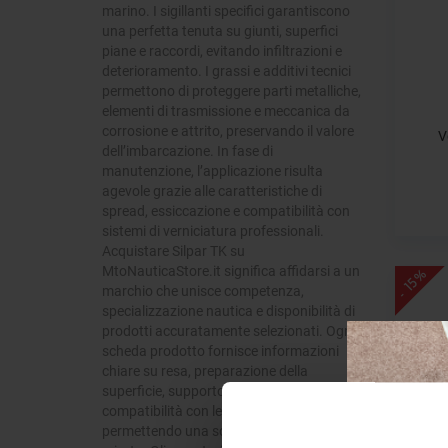
marino. I sigillanti specifici garantiscono
una perfetta tenuta su giunti, superfici
piane e raccordi, evitando infiltrazioni e
deterioramento. I grassi e additivi tecnici
permettono di proteggere parti metalliche,
elementi di trasmissione e meccanica da
corrosione e attrito, preservando il valore
V
dell’imbarcazione. In fase di
manutenzione, l’applicazione risulta
agevole grazie alle caratteristiche di
spread, essiccazione e compatibilità con
sistemi di verniciatura professionali.
Acquistare Silpar TK su
MtoNauticaStore.it significa affidarsi a un
- 15%
marchio che unisce competenza,
specializzazione nautica e disponibilità di
prodotti accuratamente selezionati. Ogni
scheda prodotto fornisce informazioni
chiare su resa, preparazione della
superficie, supporto tecnico e
compatibilità con le condizioni marine,
permettendo una scelta consapevole e