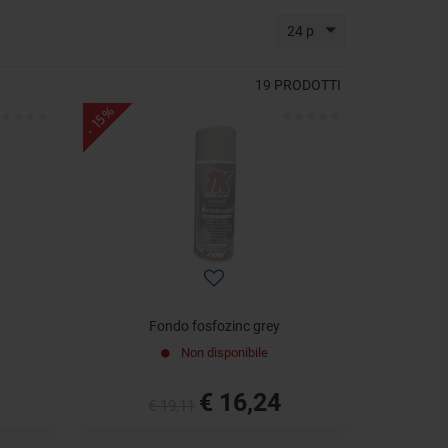
24 p
19
PRODOTTI
- 15%
Fondo fosfozinc grey
Non disponibile
€ 16,24
€ 19,11