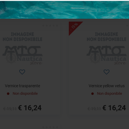
€ 16,24
€ 16,24
€ 19,11
€ 19,11
- 15%
Vernice trasparente
Vernice yellow vetus
Non disponibile
Non disponibile
€ 16,24
€ 16,24
€ 19,11
€ 19,11