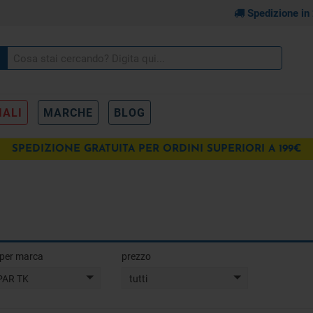
Spedizione in
IALI
MARCHE
BLOG
SPEDIZIONE GRATUITA PER ORDINI SUPERIORI A 199€
a per marca
prezzo
PAR TK
tutti