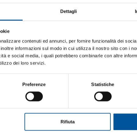
Dettagli
ernice tohatsu kobalt blue
Vernice yanmar grey
Non disponibile
Non disponibile
ookie
iti aggiornato sulle migliori occasioni pe
€ 16,24
€ 16,24
€ 19,11
€ 19,11
barca
nalizzare contenuti ed annunci, per fornire funzionalità dei socia
inoltre informazioni sul modo in cui utilizza il nostro sito con i 
ti alla newsletter e ricevi le offerte più vantaggiose e selezionate 
- 15%
icità e social media, i quali potrebbero combinarle con altre inform
 nautica ogni giorno. Con MTO trovi tutto ciò che serve davvero 
lizzo dei loro servizi.
Preferenze
Statistiche
etto trattamento dati personali
Vernice selva white
Vernice honda aquamarine 
Rifiuta
ISCRIVITI
Non disponibile
Non disponibile