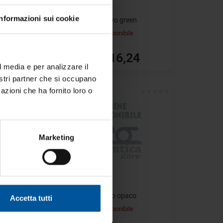
Informazioni sui cookie
Vernice volvo green
Non disponibile
r la
€ 16,24
€ 19,11
l media e per analizzare il
nostri partner che si occupano
per chi
- 15%
azioni che ha fornito loro o
a bordo.
Marketing
grey
Vernice nero opaco
Accetta tutti
Non disponibile