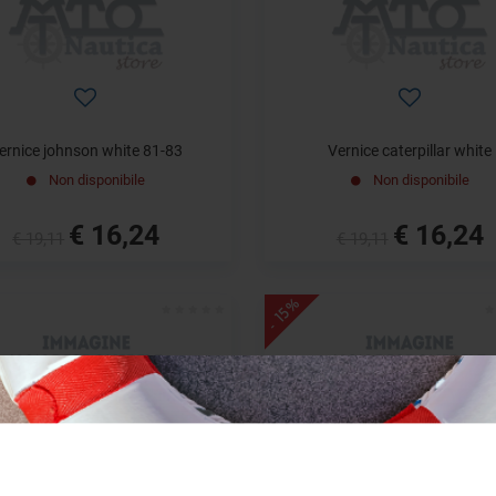
ernice johnson white 81-83
Vernice caterpillar white
Non disponibile
Non disponibile
€ 16,24
€ 16,24
€ 19,11
€ 19,11
- 15%