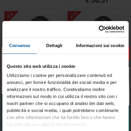
- 45%
- 15%
Consenso
Dettagli
Informazioni sui cookie
×
Ropeye SLR 20-28
Ropeye SLR 28-38
Questo sito web utilizza i cookie
Disponibile
Disponibile
Utilizziamo i cookie per personalizzare contenuti ed
annunci, per fornire funzionalità dei social media e per
€ 55,01
€ 94,73
analizzare il nostro traffico. Condividiamo inoltre
€ 46,76
€ 51,95
informazioni sul modo in cui utilizza il nostro sito con i
nostri partner che si occupano di analisi dei dati web,
Predefinito
24 p
pubblicità e social media, i quali potrebbero combinarle
Tieniti aggiornato sulle
con altre informazioni che ha fornito loro o che hanno
migliori occasioni per la tua
raccolto dal suo utilizzo dei loro servizi.