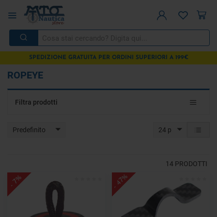
SPEDIZIONE GRATUITA PER ORDINI SUPERIORI A 199€
ROPEYE
Toggle
Filtra prodotti
navigat
Predefinito
24 p
14
PRODOTTI
- 47%
- 7%