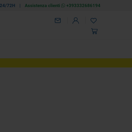
 24/72H
|
Assistenza clienti
+393332686194
ezzo
 97,02
AGGIUNGI
€ 197,92
-51%