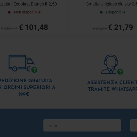
zaiani Ecoplast Bianco lt.2,50
Smalto Unigloss blu sky 0,5
Non disponibile
Disponibile
€ 101,48
€ 21,79
€ 169,14
€ 35,23
PEDIZIONE GRATUITA
ASSISTENZA CLIENT
R ORDINI SUPERIORI A
TRAMITE WHATSAP
199€