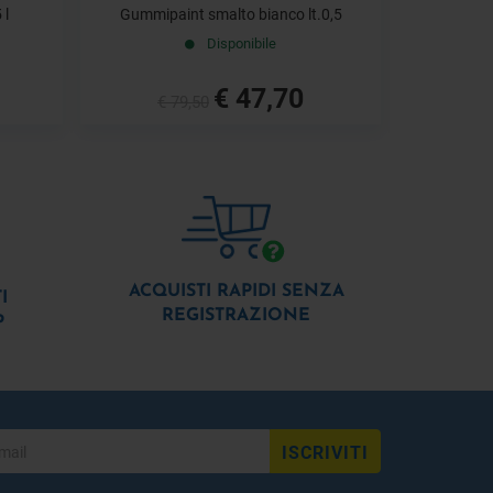
 l
Gummipaint smalto bianco lt.0,5
Gel gloss
Disponibile
€ 47,70
€ 79,50
€ 
ACQUISTI RAPIDI SENZA
I
REGISTRAZIONE
P
ISCRIVITI