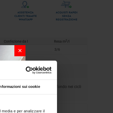
ASSISTENZA
ACQUISTI RAPIDI
CLIENTI TRAMITE
SENZA
WHATSAPP
REGISTRAZIONE
2
Confezione da l
Resa m
/l
×
2,5
3/6
i può usare come primer o come fondo nei cicli
Informazioni sui cookie
r la
l media e per analizzare il