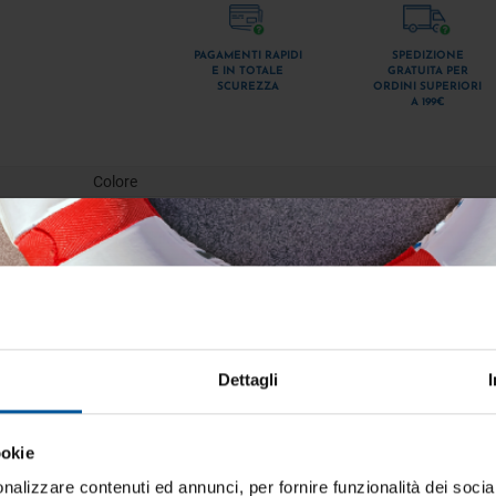
PAGAMENTI RAPIDI
SPEDIZIONE
E IN TOTALE
GRATUITA PER
SCUREZZA
ORDINI SUPERIORI
A 199€
Colore
COLORE_bianco_pieno Bianco
MAZIONI
rtura utilizzabile su qualsiasi supporto incluso in alluminio. S
Dettagli
ookie
iti aggiornato sulle migliori occasioni pe
barca
nalizzare contenuti ed annunci, per fornire funzionalità dei socia