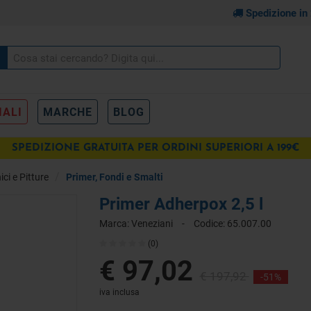
Spedizione in
IALI
MARCHE
BLOG
SPEDIZIONE GRATUITA PER ORDINI SUPERIORI A 199€
pr
ici e Pitture
Primer, Fondi e Smalti
€
IONI
Primer Adherpox 2,5 l
Marca:
Veneziani
-
Codice:
65.007.00
(0)
€ 97,02
€ 197,92
-51%
iva inclusa