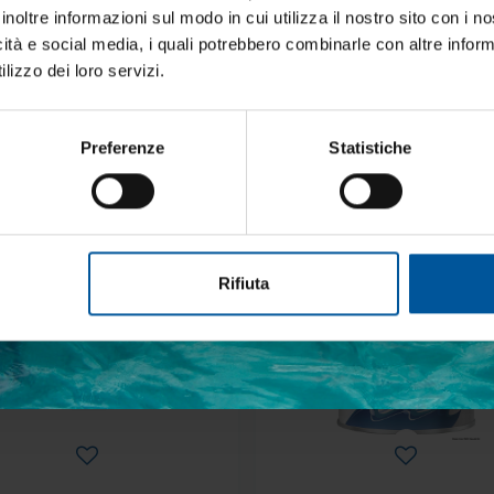
inoltre informazioni sul modo in cui utilizza il nostro sito con i 
ti alla newsletter e ricevi le offerte più vantaggiose e selezionate 
icità e social media, i quali potrebbero combinarle con altre inform
 nautica ogni giorno. Con MTO trovi tutto ciò che serve davvero 
one.
lizzo dei loro servizi.
Preferenze
Statistiche
DELLA STESSA CATEGORIA
etto trattamento dati personali
- 38%
OFFERTE SPECIALI
Rifiuta
ISCRIVITI