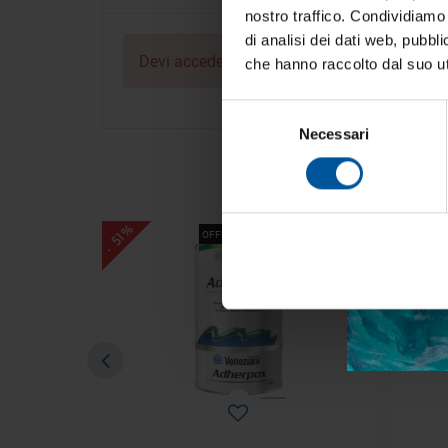
nostro traffico. Condividiamo 
Iscrivi
di analisi dei dati web, pubbl
vive la
Devi
accedere
per poter scrivere la tua opini
che hanno raccolto dal suo uti
Selezione
Necessari
del
consenso
Acc
- 40%
- 51%
OFFERTE SPECIALI