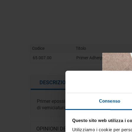
Codice
Titolo
65.007.00
Primer Adherpox 2,5 l
DESCRIZIONE
RICHIEDI INFOR
Primer epossidico bicomponente a lunga ricope
Consenso
di verniciatura.
Questo sito web utilizza i c
Tien
OPINIONI DEI CLIENTI
tua 
Utilizziamo i cookie per perso