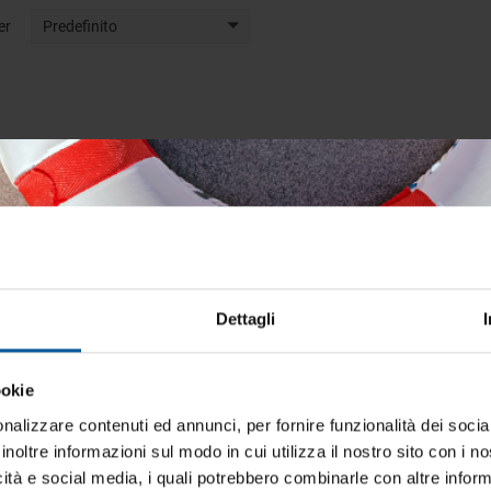
er
Predefinito
Dettagli
ookie
iti aggiornato sulle migliori occasioni pe
barca
nalizzare contenuti ed annunci, per fornire funzionalità dei socia
inoltre informazioni sul modo in cui utilizza il nostro sito con i 
ti alla newsletter e ricevi le offerte più vantaggiose e selezionate 
icità e social media, i quali potrebbero combinarle con altre inform