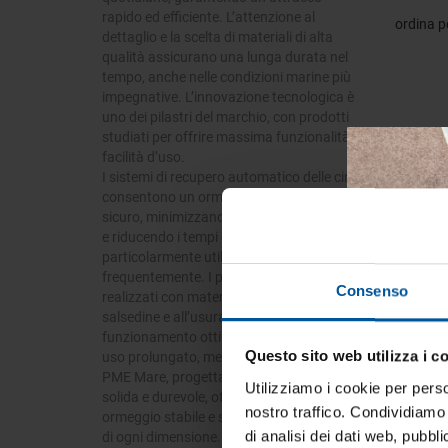
rapido ed efficiente. L’attenzione al
ordina p
dettaglio e la scelta di materiali di alta
qualità assicurano una lunga durata nel
tempo, anche nelle condizioni marine più
impegnative. L’innovazione tecnologica è
uno dei pilastri del marchio, con prodotti
studiati per offrire massima funzionalità e
facilità d’uso.
I sistemi di recupero automatico delle cime
consentono un ormeggio più pratico e
sicuro, minimizzando il rischio di incidenti
e riducendo i tempi di manovra, risultando
particolarmente utili per chi naviga
frequentemente. I passacavi sono
Consenso
realizzati con materiali resistenti alla
salsedine e all’usura, per garantire un
funzionamento ottimale anche dopo un
Questo sito web utilizza i c
uso prolungato, mentre le boe di ormeggio
Tien
PME Mare, progettate con una struttura
tua 
Utilizziamo i cookie per perso
solida e durevole, offrono un punto di
nostro traffico. Condividiamo 
ormeggio stabile e sicuro per imbarcazioni
Iscrivi
di analisi dei dati web, pubbl
di ogni dimensione. L’attenzione alla