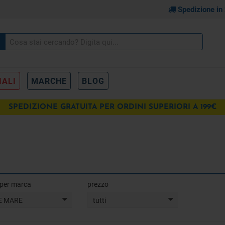
Spedizione in
IALI
MARCHE
BLOG
SPEDIZIONE GRATUITA PER ORDINI SUPERIORI A 199€
a per marca
prezzo
E MARE
tutti