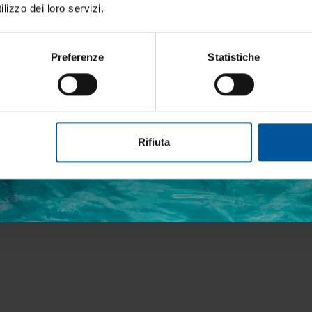
 nautica ogni giorno. Con MTO trovi tutto ciò che serve davvero 
lizzo dei loro servizi.
Preferenze
Statistiche
etto trattamento dati personali
Rifiuta
ISCRIVITI