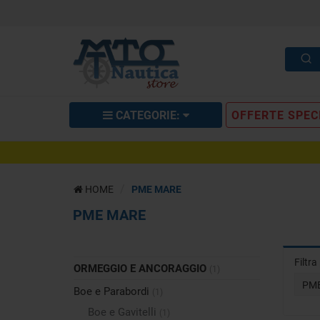
CATEGORIE:
OFFERTE SPEC
HOME
PME MARE
PME MARE
Filtr
ORMEGGIO E ANCORAGGIO
(1)
PM
Boe e Parabordi
(1)
Boe e Gavitelli
(1)