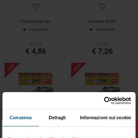
Candele bpr5es
Candele dr5hs
Disponibile
Disponibile
€ 6,94
€ 9,08
€ 4,86
€ 7,26
- 30%
- 20%
Consenso
Dettagli
Informazioni sui cookie
Candele dcpr6e
Candele dpr6ea-9
×
Disponibile
Disponibile