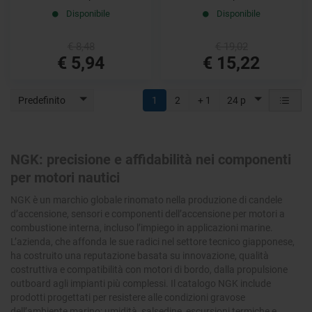
Disponibile
Disponibile
€ 8,48
€ 19,02
€ 5,94
€ 15,22
Predefinito
1
2
+ 1
24 p
NGK: precisione e affidabilità nei componenti
per motori nautici
NGK è un marchio globale rinomato nella produzione di candele
d’accensione, sensori e componenti dell’accensione per motori a
combustione interna, incluso l’impiego in applicazioni marine.
L’azienda, che affonda le sue radici nel settore tecnico giapponese,
ha costruito una reputazione basata su innovazione, qualità
costruttiva e compatibilità con motori di bordo, dalla propulsione
outboard agli impianti più complessi. Il catalogo NGK include
prodotti progettati per resistere alle condizioni gravose
dell’ambiente marino: umidità, salsedine, escursioni termiche e