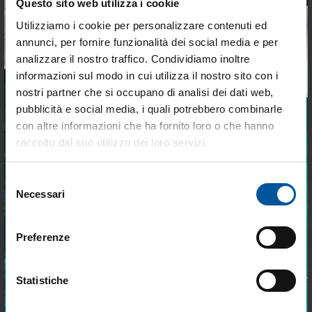
Questo sito web utilizza i cookie
€ 12,35
€ 6,87
€ 8,65
€ 5,50
Utilizziamo i cookie per personalizzare contenuti ed
annunci, per fornire funzionalità dei social media e per
- 30%
- 30%
analizzare il nostro traffico. Condividiamo inoltre
informazioni sul modo in cui utilizza il nostro sito con i
nostri partner che si occupano di analisi dei dati web,
pubblicità e social media, i quali potrebbero combinarle
Tieniti aggiornato sulle
con altre informazioni che ha fornito loro o che hanno
migliori occasioni per la tua
raccolto dal suo utilizzo dei loro servizi.
barca
Candele bp8hn-10
Candele br8es
Selezione
Iscriviti alla newsletter e ricevi le offerte più
Necessari
Disponibile
Disponibile
del
vantaggiose e selezionate per chi vive la
nautica ogni giorno. Con MTO trovi tutto ciò
consenso
€ 7,31
€ 6,71
che serve davvero a bordo.
Preferenze
€ 5,12
€ 4,70
- 30%
- 30%
Statistiche