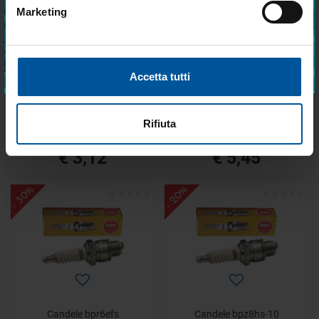
Marketing
Accetto trattamento dati personali
ISCRIVITI
Accetta tutti
Candele bp6es
Candele br6fs
Disponibile
Disponibile
Rifiuta
€ 4,45
€ 7,78
€ 3,12
€ 5,45
- 30%
- 20%
Candele bpr6efs
Candele bpz8hs-10