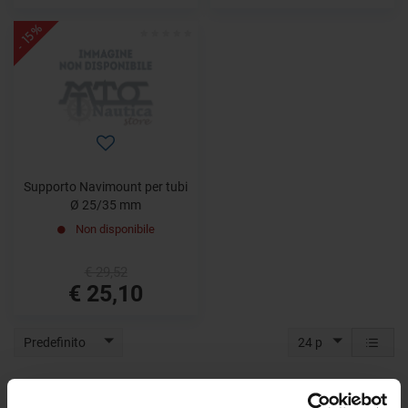
- 15%
Supporto Navimount per tubi
Ø 25/35 mm
Non disponibile
€ 29,52
€ 25,10
Predefinito
24 p