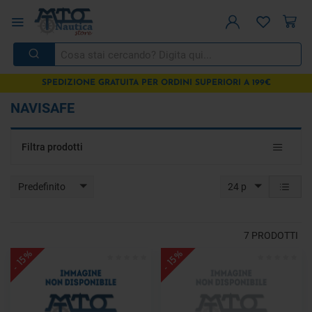
SPEDIZIONE GRATUITA PER ORDINI SUPERIORI A 199€
NAVISAFE
Toggle
Filtra prodotti
navigat
Predefinito
24 p
7
PRODOTTI
- 15%
- 15%