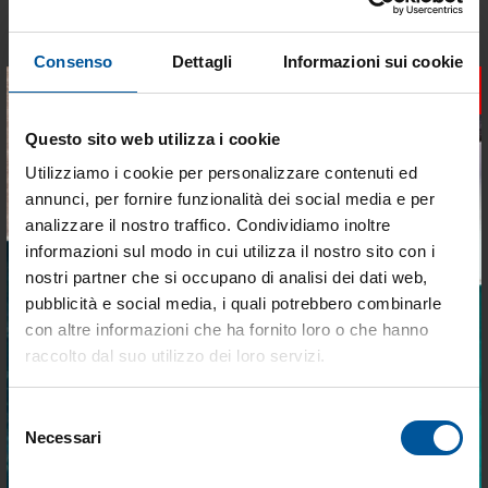
Consenso
Dettagli
Informazioni sui cookie
DELLA STESSA CATEGORIA
×
Questo sito web utilizza i cookie
- 23%
- 27%
OFFERTE SPECIALI
OFFERTE SPECIALI
Utilizziamo i cookie per personalizzare contenuti ed
annunci, per fornire funzionalità dei social media e per
analizzare il nostro traffico. Condividiamo inoltre
informazioni sul modo in cui utilizza il nostro sito con i
nostri partner che si occupano di analisi dei dati web,
pubblicità e social media, i quali potrebbero combinarle
Tieniti aggiornato sulle
con altre informazioni che ha fornito loro o che hanno
Miscelatore monocomando +
Pompa a pedale per lavello
migliori occasioni per la tua
raccolto dal suo utilizzo dei loro servizi.
doccia estraibile
barca
Disponibile
Disponibile
Selezione
Iscriviti alla newsletter e ricevi le offerte più
Necessari
del
vantaggiose e selezionate per chi vive la
€ 88,32
€ 61,15
€ 64,24
€ 47,13
nautica ogni giorno. Con MTO trovi tutto ciò
consenso