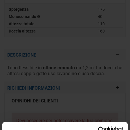
Sporgenza
175
Monocomando Ø
40
Altezza totale
110
Doccia altezza
160
DESCRIZIONE
Tubo flessibile in
ottone cromato
da 1,2 m. La doccia ha
altresì doppio getto uso lavandino e uso doccia.
RICHIEDI INFORMAZIONI
OPINIONI DEI CLIENTI
Devi
accedere
per poter scrivere la tua opinione.