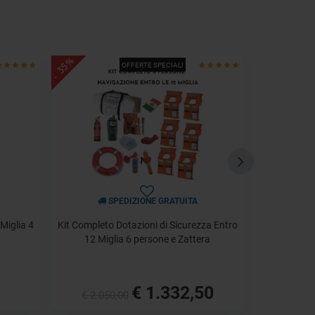
- 35%
- 35%
OFFERTE SPECIALI
SPEDIZIONE GRATUITA
 Miglia 4
Kit Completo Dotazioni di Sicurezza Entro
Kit Nu
12 Miglia 6 persone e Zattera
Ob
€ 1.332,50
€ 2.050,00
€ 2