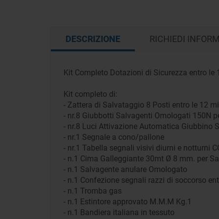
DESCRIZIONE
RICHIEDI INFOR
Kit Completo Dotazioni di Sicurezza entro le 
Kit completo di:
- Zattera di Salvataggio 8 Posti entro le 12 m
- nr.8 Giubbotti Salvagenti Omologati 150N p
- nr.8 Luci Attivazione Automatica Giubbino 
- nr.1 Segnale a cono/pallone
- nr.1 Tabella segnali visivi diurni e notturn
- n.1 Cima Galleggiante 30mt Ø 8 mm. per Sa
- n.1 Salvagente anulare Omologato
- n.1 Confezione segnali razzi di soccorso en
- n.1 Tromba gas
- n.1 Estintore approvato M.M.M Kg.1
- n.1 Bandiera italiana in tessuto