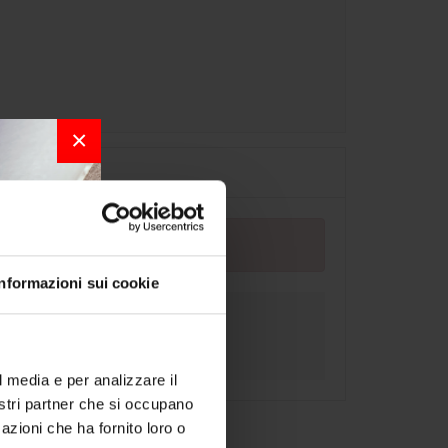
×
Informazioni sui cookie
r la
l media e per analizzare il
nostri partner che si occupano
per chi
azioni che ha fornito loro o
a bordo.