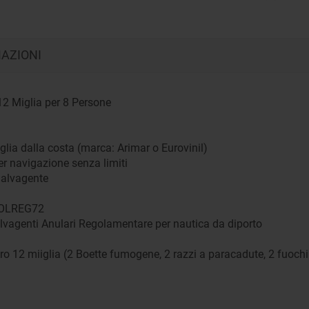
MAZIONI
12 Miglia per 8 Persone
iglia dalla costa (marca: Arimar o Eurovinil)
er navigazione senza limiti
Salvagente
i COLREG72
lvagenti Anulari Regolamentare per nautica da diporto
tro 12 miiglia (2 Boette fumogene, 2 razzi a paracadute, 2 fuoc