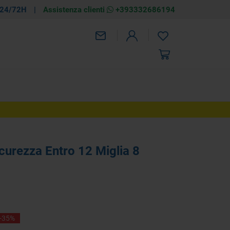
 24/72H
|
Assistenza clienti
+393332686194
ezzo
 1462,50
AGGIUNGI
€ 2.250,00
curezza Entro 12 Miglia 8
-35%
-35%