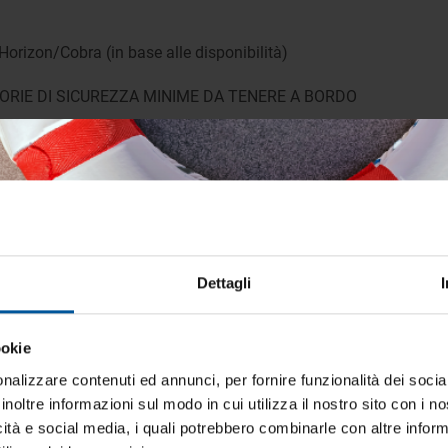
orizon/Cobra (in base alle disponibilità)
ORIE DI SICUREZZA MINIME DA TENERE A BORDO
one.
Dettagli
mpi brevissimi e personale disponibile tutto ok
ookie
iti aggiornato sulle migliori occasioni pe
cata
barca
nalizzare contenuti ed annunci, per fornire funzionalità dei socia
inoltre informazioni sul modo in cui utilizza il nostro sito con i 
ti alla newsletter e ricevi le offerte più vantaggiose e selezionate 
ABBINAMENTO CONSIGLIATO
icità e social media, i quali potrebbero combinarle con altre inform
 nautica ogni giorno. Con MTO trovi tutto ciò che serve davvero 