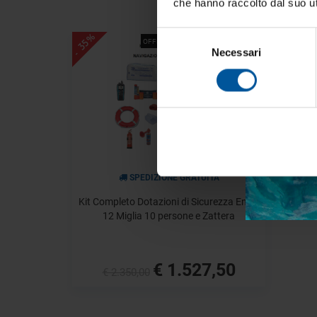
che hanno raccolto dal suo uti
Selezione
- 35%
OFFERTE SPECIALI
Necessari
del
consenso
Acc
SPEDIZIONE GRATUITA
Kit Completo Dotazioni di Sicurezza Entro
12 Miglia 10 persone e Zattera
€ 1.527,50
€ 2.350,00