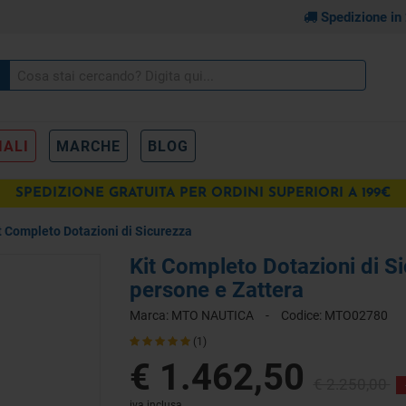
Spedizione in
IALI
MARCHE
BLOG
SPEDIZIONE GRATUITA PER ORDINI SUPERIORI A 199€
pr
Entro 12 Miglia 8 persone e Zattera
t Completo Dotazioni di Sicurezza
€
IONI
Kit Completo Dotazioni di Si
persone e Zattera
Marca:
MTO NAUTICA
-
Codice:
MTO02780
(1)
€ 1.462,50
€ 2.250,00
iva inclusa