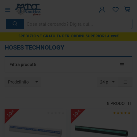
SPEDIZIONE GRATUITA PER ORDINI SUPERIORI A 199€
HOSES TECHNOLOGY
Toggle
Filtra prodotti
navigat
Predefinito
24 p
8
PRODOTTI
- 30%
- 30%