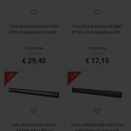
Tubo Antiodore SANIPOMP
Tubo Gas di Scarico SCAMO
Extra Collegamento Scarico
SP NAJ Omologazione RINA
WC
LLOYD
a partire da
a partire da
€ 42,00
€ 24,50
€ 29,40
€ 17,15
- 30%
- 15%
Tubo Scarico Gas Motori
Tubo CARBOPOMP/MI5T per
EASYFLEX/7 RFU e
Adduzione di Carburanti